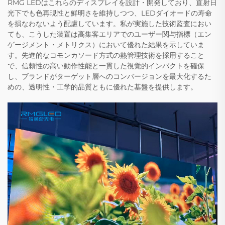
RMG LEDはこれらのディスプレイを設計・開発しており、直射日
光下でも色再現性と鮮明さを維持しつつ、LEDダイオードの寿命
を損なわないよう配慮しています。私が実施した技術監査におい
ても、こうした装置は高集客エリアでのユーザー関与指標（エン
ゲージメント・メトリクス）において優れた結果を示していま
す。先進的なコモンカソード方式の熱管理技術を採用すること
で、信頼性の高い動作性能と一貫した視覚的インパクトを確保
し、ブランドがターゲット層へのコンバージョンを最大化するた
めの、透明性・工学的品質ともに優れた基盤を提供します。