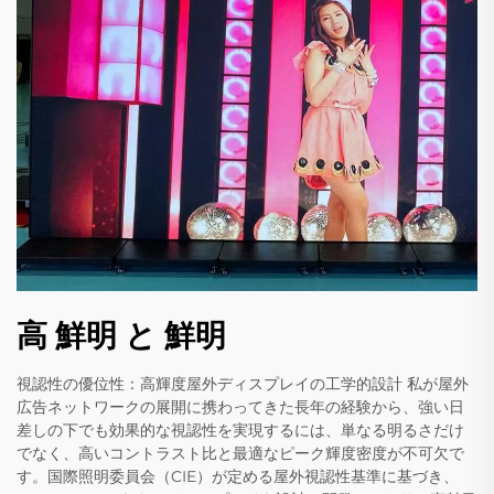
高 鮮明 と 鮮明
視認性の優位性：高輝度屋外ディスプレイの工学的設計 私が屋外
広告ネットワークの展開に携わってきた長年の経験から、強い日
差しの下でも効果的な視認性を実現するには、単なる明るさだけ
でなく、高いコントラスト比と最適なピーク輝度密度が不可欠で
す。国際照明委員会（CIE）が定める屋外視認性基準に基づき、