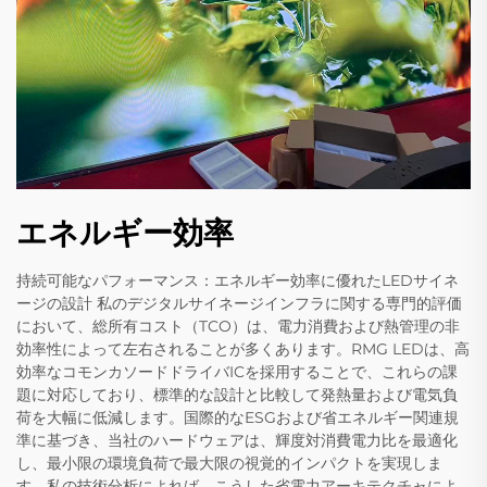
エネルギー効率
持続可能なパフォーマンス：エネルギー効率に優れたLEDサイネ
ージの設計 私のデジタルサイネージインフラに関する専門的評価
において、総所有コスト（TCO）は、電力消費および熱管理の非
効率性によって左右されることが多くあります。RMG LEDは、高
効率なコモンカソードドライバICを採用することで、これらの課
題に対応しており、標準的な設計と比較して発熱量および電気負
荷を大幅に低減します。国際的なESGおよび省エネルギー関連規
準に基づき、当社のハードウェアは、輝度対消費電力比を最適化
し、最小限の環境負荷で最大限の視覚的インパクトを実現しま
す。私の技術分析によれば、こうした省電力アーキテクチャによ