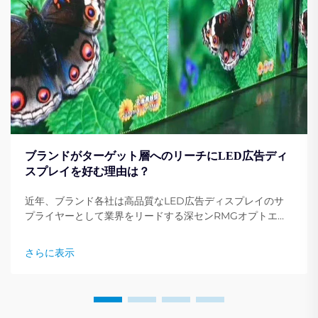
ブランドがターゲット層へのリーチにLED広告ディ
スプレイを好む理由は？
近年、ブランド各社は高品質なLED広告ディスプレイのサ
プライヤーとして業界をリードする深センRMGオプトエレ
クトロニクス有限公司（Shenzhen RMG Optoelectronics
Co., Ltd.）に注目しています。これは、ブランドがターゲッ
さらに表示
ト層への到達という目標を達成するための最も好まれるソリ
ューションの一つです。