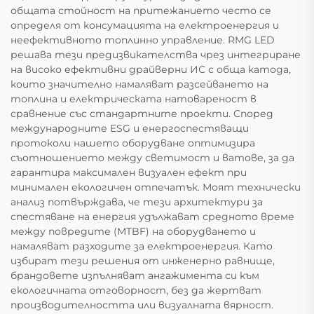
общата стойност на притежанието често се
определя от консумацията на електроенергия и
неефективното топлинно управление. RMG LED
решава тези предизвикателства чрез интегриране
на високо ефективни драйверни ИС с обща катода,
които значително намаляват разсейването на
топлина и електрическата натовареност в
сравнение със стандартните проекти. Според
международните ESG и енергоспестяващи
протоколи нашето оборудване оптимизира
съотношението между светимост и ватове, за да
гарантира максимален визуален ефект при
минимален екологичен отпечатък. Моят технически
анализ потвърждава, че тези архитектури за
спестяване на енергия удължават средното време
между повредите (MTBF) на оборудването и
намаляват разходите за електроенергия. Като
избират тези решения от инженерно равнище,
брандовете изпълняват ангажимента си към
екологичната отговорност, без да жертват
производителността или визуалната вярност.