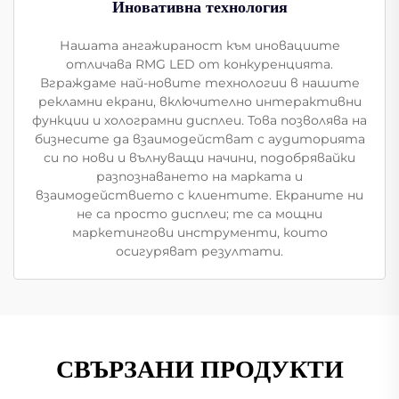
Иновативна технология
Нашата ангажираност към иновациите
отличава RMG LED от конкуренцията.
Вграждаме най-новите технологии в нашите
рекламни екрани, включително интерактивни
функции и холограмни дисплеи. Това позволява на
бизнесите да взаимодействат с аудиторията
си по нови и вълнуващи начини, подобрявайки
разпознаването на марката и
взаимодействието с клиентите. Екраните ни
не са просто дисплеи; те са мощни
маркетингови инструменти, които
осигуряват резултати.
СВЪРЗАНИ ПРОДУКТИ