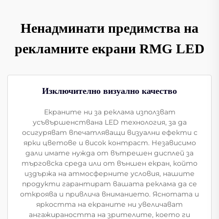
Ненадминати предимства на
рекламните екрани RMG LED
Изключително визуално качество
Екраните ни за реклама използват
усъвършенствана LED технология, за да
осигуряват впечатляващи визуални ефекти с
ярки цветове и висок контраст. Независимо
дали имате нужда от вътрешен дисплей за
търговска среда или от външен екран, който
издържа на атмосферните условия, нашите
продукти гарантират вашата реклама да се
откроява и привлича вниманието. Яснотата и
яркостта на екраните ни увеличават
ангажираността на зрителите, което ги