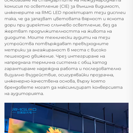
комисия по осветление (CIE) за външна видимост,
инженерите на RMG LED проектират тези дисплеи
така, че да запазват цветовата вярност и яснота
дори при директно слънчево осветление, без да
жертват продължителността на живота на
диодите. Моите технически аудити на тези
устройства потвърждават превъзходните
метрики за ангажираност в места с високо
пешеходно движение. Чрез интегриране на
напреднала термична система с общ катод
гарантираме надеждна работа и последователно
визуално въздействие, осигурявайки прозрачна,
инженерно-качествена основа, върху която
брендовете могат да максимизират конверсията
на аудиторията.