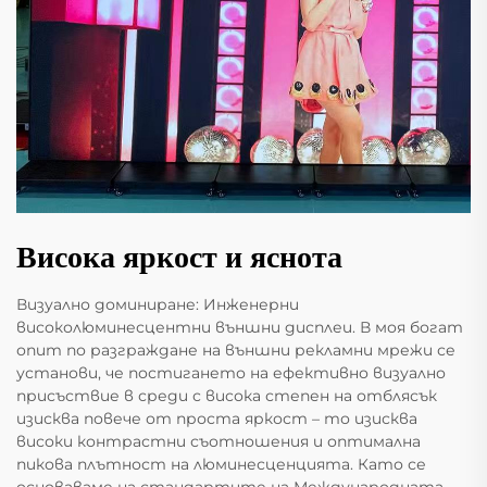
Висока яркост и яснота
Визуално доминиране: Инженерни
високолюминесцентни външни дисплеи. В моя богат
опит по разграждане на външни рекламни мрежи се
установи, че постигането на ефективно визуално
присъствие в среди с висока степен на отблясък
изисква повече от проста яркост – то изисква
високи контрастни съотношения и оптимална
пикова плътност на люминесценцията. Като се
основаваме на стандартите на Международната