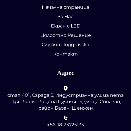
Начална страница
За Нас
Екран с LED
Цялостно Решение
Служба Поддръжка
Контакт
Адрес
стая 401, Сграда 5, Индустриална улица пета
Цзянбянь, община Цзянбянь, улица Сонгган,
район Баоан, Шенжен
+86-18123725135