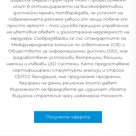
опит в оптимизирането на високоефективни
дисплейни мрежи потвърждава, че успехът на
съвременната реклама зависи от нещо повече от
просто яркост – той изисква прецизно управление
на цветовия обхват и дълготрайна надеждност на
хардуера. Съобразявайки се със стандартите на
Международната комисия по осветление (CIE) и
Обществото за информационни дисплеи (SID), ние
разработваме устойчиви вътрешни, външни,
наемни и гъвкави LED системи. Като предоставяме
сертифицирани структурни анализи и строга
CE/FCC валидация, ние предлагаме прозрачни,
базирани на данни решения, които дават
възможност на брандовете да издигнат своята
визуална стратегия чрез инженерна точност.
Получете оферта