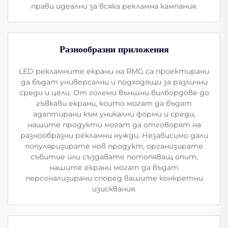
прави идеални за всяка рекламна кампания.
Разнообразни приложения
LED рекламните екрани на RMG са проектирани
да бъдат универсални и подходящи за различни
среди и цели. От големи външни билбордове до
гъвкави екрани, които могат да бъдат
адаптирани към уникални форми и среди,
нашите продукти могат да отговорят на
разнообразни рекламни нужди. Независимо дали
популяризирате нов продукт, организирате
събитие или създавате потопяващ опит,
нашите екрани могат да бъдат
персонализирани според вашите конкретни
изисквания.