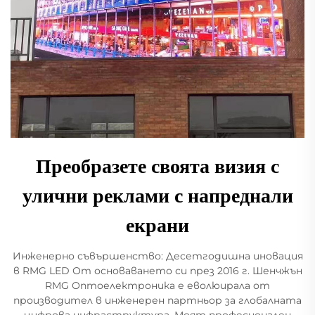
Преобразете своята визия с
улични реклами с напреднали
екрани
Инженерно съвършенство: Десетгодишна иновация
в RMG LED От основаването си през 2016 г. Шенчжън
RMG Оптоелектроника е еволюирала от
производител в инженерен партньор за глобалната
цифрова инфраструктура. Моят професионален