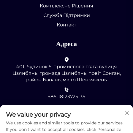
Комплексне Рішення
Служба Підтримки
Контакт
Адреса
401, будинок 5, промислова п'ята вулиця
Цзянбянь, громада Цзянбянь, повіт Сонґан,
район Баоань, місто Шеньчжень
+86-18123725135
[email protected]
We value your privacy
We use cookies and similar tools to provide our services.
If you don't want to accept all cookies, click Personalize