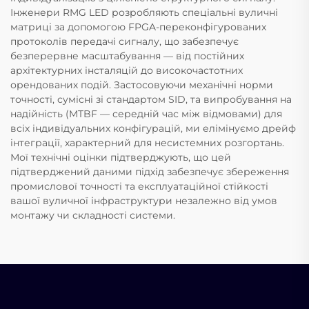
Інженери RMG LED розробляють спеціальні вуличні
матриці за допомогою FPGA-переконфігурованих
протоколів передачі сигналу, що забезпечує
безперервне масштабування — від постійних
архітектурних інсталяцій до високочастотних
орендованих подій. Застосовуючи механічні норми
точності, сумісні зі стандартом SID, та випробування на
надійність (MTBF — середній час між відмовами) для
всіх індивідуальних конфігурацій, ми елімінуємо дрейф
інтеграції, характерний для несистемних розгортань.
Мої технічні оцінки підтверджують, що цей
підтверджений даними підхід забезпечує збереження
промислової точності та експлуатаційної стійкості
вашої вуличної інфраструктури незалежно від умов
монтажу чи складності системи.