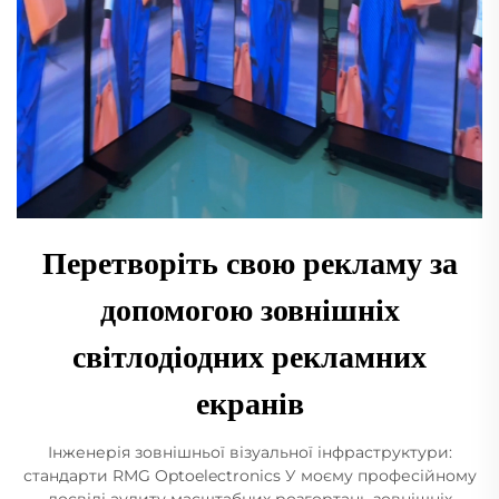
Перетворіть свою рекламу за
допомогою зовнішніх
світлодіодних рекламних
екранів
Інженерія зовнішньої візуальної інфраструктури:
стандарти RMG Optoelectronics У моєму професійному
досвіді аудиту масштабних розгортань зовнішніх