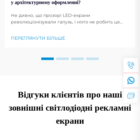
у архітектурному оформленні?
Не дивно, що прозорі LED-екрани
революціонізували галузь, і ніхто не робить це
краще, ніж компанія Shenzhen RMG Optoelectronics
Co., Ltd. Ці екрани мають унікальну здатність
ПЕРЕГЛЯНУТИ БІЛЬШЕ
перетворювати будівлі на динамічні
відображення. Їхня універсальність...
Відгуки клієнтів про наші
зовнішні світлодіодні рекламні
екрани