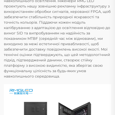
навколишнього освітлення. Інженери RMG LED
проектують нашу зовнішню рекламну інфраструктуру з
використанням обробки сигналів, керованої FPGA, щоб
забезпечити стабільність природної яскравості та
точність кольорів. Піддаючи кожен модуль
калібруванню з адаптацією до освітлення відповідно до
вимог SID та випробуванням на надійність за
показником MTBF (середній час між відмовами), ми
виходимо за межі естетичної привабливості, щоб
забезпечити доставку повідомлень високої якості. Мої
технічні оцінки підтверджують, що цей методологічний
підхід, підтверджений даними, створює стійку
платформу з високою видимістю, яка зберігає свою
функціональну цілісність за будь-яких умов
навколишнього середовища.