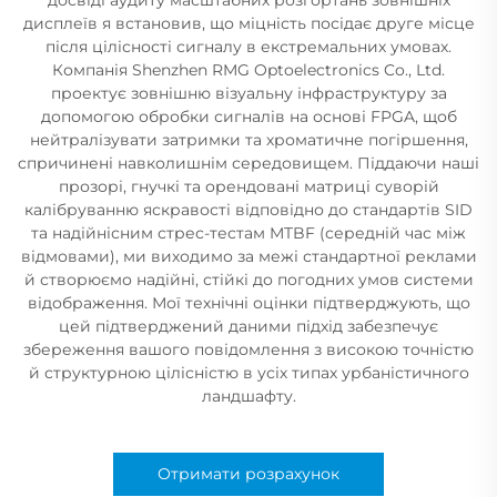
дисплеїв я встановив, що міцність посідає друге місце
після цілісності сигналу в екстремальних умовах.
Компанія Shenzhen RMG Optoelectronics Co., Ltd.
проектує зовнішню візуальну інфраструктуру за
допомогою обробки сигналів на основі FPGA, щоб
нейтралізувати затримки та хроматичне погіршення,
спричинені навколишнім середовищем. Піддаючи наші
прозорі, гнучкі та орендовані матриці суворій
калібруванню яскравості відповідно до стандартів SID
та надійнісним стрес-тестам MTBF (середній час між
відмовами), ми виходимо за межі стандартної реклами
й створюємо надійні, стійкі до погодних умов системи
відображення. Мої технічні оцінки підтверджують, що
цей підтверджений даними підхід забезпечує
збереження вашого повідомлення з високою точністю
й структурною цілісністю в усіх типах урбаністичного
ландшафту.
Отримати розрахунок