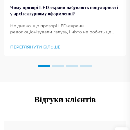
Чому прозорі LED-екрани набувають популярності
у архітектурному оформленні?
Не дивно, що прозорі LED-екрани
революціонізували галузь, і ніхто не робить це
краще, ніж компанія Shenzhen RMG Optoelectronics
Co., Ltd. Ці екрани мають унікальну здатність
ПЕРЕГЛЯНУТИ БІЛЬШЕ
перетворювати будівлі на динамічні
відображення. Їхня універсальність...
Відгуки клієнтів