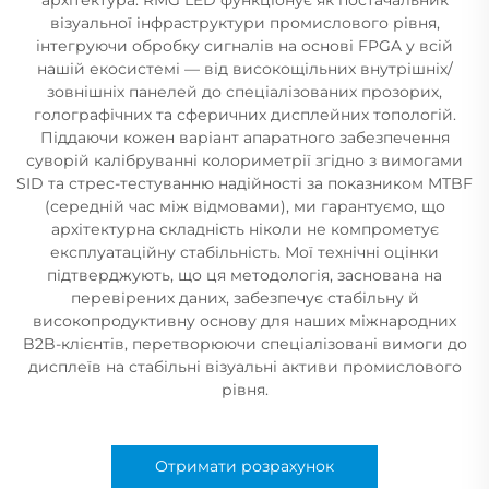
візуальної інфраструктури промислового рівня,
інтегруючи обробку сигналів на основі FPGA у всій
нашій екосистемі — від високощільних внутрішніх/
зовнішніх панелей до спеціалізованих прозорих,
голографічних та сферичних дисплейних топологій.
Піддаючи кожен варіант апаратного забезпечення
суворій калібруванні колориметрії згідно з вимогами
SID та стрес-тестуванню надійності за показником MTBF
(середній час між відмовами), ми гарантуємо, що
архітектурна складність ніколи не компрометує
експлуатаційну стабільність. Мої технічні оцінки
підтверджують, що ця методологія, заснована на
перевірених даних, забезпечує стабільну й
високопродуктивну основу для наших міжнародних
B2B-клієнтів, перетворюючи спеціалізовані вимоги до
дисплеїв на стабільні візуальні активи промислового
рівня.
Отримати розрахунок