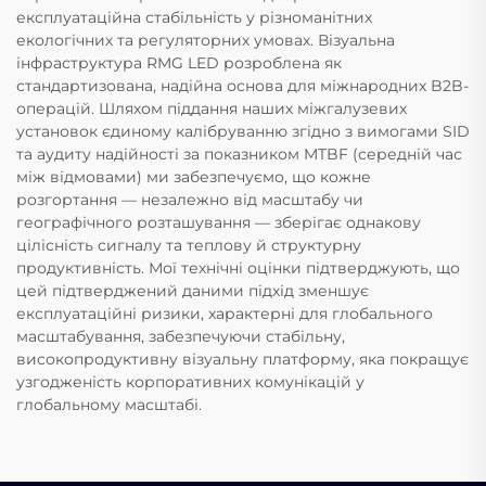
експлуатаційна стабільність у різноманітних
екологічних та регуляторних умовах. Візуальна
інфраструктура RMG LED розроблена як
стандартизована, надійна основа для міжнародних B2B-
операцій. Шляхом піддання наших міжгалузевих
установок єдиному калібруванню згідно з вимогами SID
та аудиту надійності за показником MTBF (середній час
між відмовами) ми забезпечуємо, що кожне
розгортання — незалежно від масштабу чи
географічного розташування — зберігає однакову
цілісність сигналу та теплову й структурну
продуктивність. Мої технічні оцінки підтверджують, що
цей підтверджений даними підхід зменшує
експлуатаційні ризики, характерні для глобального
масштабування, забезпечуючи стабільну,
високопродуктивну візуальну платформу, яка покращує
узгодженість корпоративних комунікацій у
глобальному масштабі.