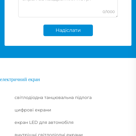
0/1000
Надіслати
електричний екран
світлодіодна танцювальна підлога
цифрові екрани
екран LED для автомобіля
внутрішні світлодіодні екрани