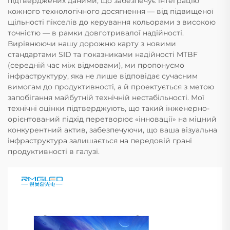
підтверджених даними, що забезпечує інтеграцію
кожного технологічного досягнення — від підвищеної
щільності пікселів до керування кольорами з високою
точністю — в рамки довготривалої надійності.
Вирівнюючи нашу дорожню карту з новими
стандартами SID та показниками надійності MTBF
(середній час між відмовами), ми пропонуємо
інфраструктуру, яка не лише відповідає сучасним
вимогам до продуктивності, а й проектується з метою
запобігання майбутній технічній нестабільності. Мої
технічні оцінки підтверджують, що такий інженерно-
орієнтований підхід перетворює «інновації» на міцний
конкурентний актив, забезпечуючи, що ваша візуальна
інфраструктура залишається на передовій грані
продуктивності в галузі.