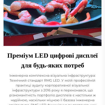
Преміум LED цифрові дисплеї
для будь-яких потреб
Інженерна комплексна візуальна інфраструктура:
Технічний стандарт RMG LED. У моїй професійній
практиці аудиту корпоративної візуальної
інфраструктури з 2016 року я переконався, що
різноманітність портфоліо дисплеїв є настільки ж
надійною, наскільки міцною її базова інженерна
архітектура. RMG LED функціонує як постачальник