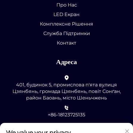
Про Нас
LED Екран
Комплексне Рішення
Служба Підтримки
Контакт
Адреса
401, будинок 5, промислова п'ята вулиця
Цзянбянь, громада Цзянбянь, повіт Сонґан,
район Баоань, місто Шеньчжень
+86-18123725135
[email protected]
We value your privacy