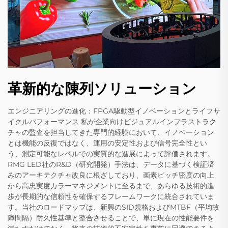
革新的な陳列ソリューション
エンジニアリングの進化：FPGA駆動型イノベーションとライフサ
イクルパフォーマンス 私が企業向けビジュアルインフラストラク
チャの監査を担当してきた専門的経験において、イノベーション
とは機能の反復ではなく、運用の安定性および信号完全性とい
う、測定可能なレベルでの実質的な進展によって評価されます。
RMG LED社のR&D（研究開発）手法は、データに基づく検証済
みのアーキテクチャ改良に根ざしており、画素ピッチ密度の向上
から高忠実度カラーマネジメントに至るまで、あらゆる技術的進
歩が長期的な信頼性を確保するフレームワークに統合されていま
す。当社のロードマップは、新興のSID規格およびMTBF（平均故
障間隔）耐久性基準と整合させることで、単に現在の性能要件を