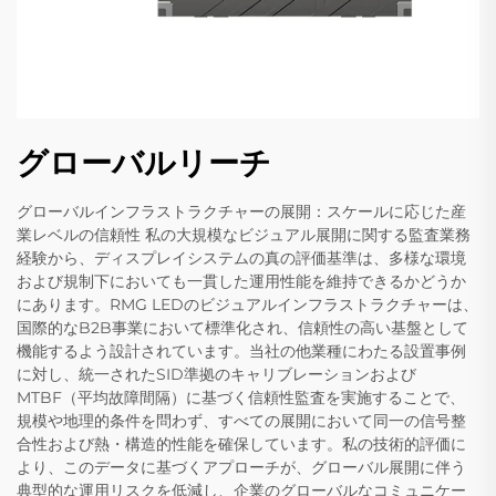
グローバルリーチ
グローバルインフラストラクチャーの展開：スケールに応じた産
業レベルの信頼性 私の大規模なビジュアル展開に関する監査業務
経験から、ディスプレイシステムの真の評価基準は、多様な環境
および規制下においても一貫した運用性能を維持できるかどうか
にあります。RMG LEDのビジュアルインフラストラクチャーは、
国際的なB2B事業において標準化され、信頼性の高い基盤として
機能するよう設計されています。当社の他業種にわたる設置事例
に対し、統一されたSID準拠のキャリブレーションおよび
MTBF（平均故障間隔）に基づく信頼性監査を実施することで、
規模や地理的条件を問わず、すべての展開において同一の信号整
合性および熱・構造的性能を確保しています。私の技術的評価に
より、このデータに基づくアプローチが、グローバル展開に伴う
典型的な運用リスクを低減し、企業のグローバルなコミュニケー