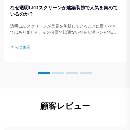
なぜ透明LEDスクリーンが建築装飾で人気を集めて
いるのか？
透明LEDスクリーンが業界を革新していることに驚くべき
ではありません。その分野で比類ない存在が深センRMGオ
プトエレクトロニクス有限公司（Shenzhen RMG
Optoelectronics Co., Ltd.）です。これらのスクリーンは
さらに表示
建物をダイナミックなディスプレイへと変貌させる独自の能
力を持っています。その汎用性…
顧客レビュー