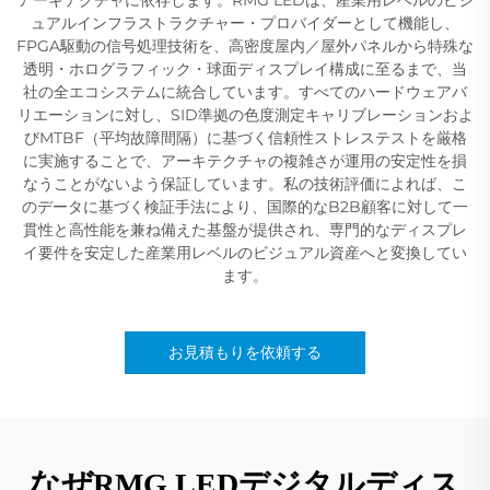
ュアルインフラストラクチャー・プロバイダーとして機能し、
FPGA駆動の信号処理技術を、高密度屋内／屋外パネルから特殊な
透明・ホログラフィック・球面ディスプレイ構成に至るまで、当
社の全エコシステムに統合しています。すべてのハードウェアバ
リエーションに対し、SID準拠の色度測定キャリブレーションおよ
びMTBF（平均故障間隔）に基づく信頼性ストレステストを厳格
に実施することで、アーキテクチャの複雑さが運用の安定性を損
なうことがないよう保証しています。私の技術評価によれば、こ
のデータに基づく検証手法により、国際的なB2B顧客に対して一
貫性と高性能を兼ね備えた基盤が提供され、専門的なディスプレ
イ要件を安定した産業用レベルのビジュアル資産へと変換してい
ます。
お見積もりを依頼する
なぜRMG LEDデジタルディス