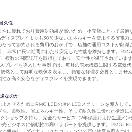
耐久性
久性に優れており費用対効果が高いため、小売店にとって最適
晶ディスプレイよりも30％少ないエネルギーを使用する省電力L
わたって節約される費用のおかげで、店舗の運用コストが削減
長く、非常に長い期間にわたり安定した性能を維持します。RM
HSなど、複数の国際認証を取得しており、安全性が保証されていま
ィスプレイを導入した事例では、毎月の表示機器に関する電気代
は依然として鮮明な映像を表示し、頻繁な修理を必要としませ
頼性が高く安心なディスプレイを実現できます。
最適なのか
上させるためにRMG LEDの屋内LEDスクリーンを導入して
ブ性、柔軟性、省エネルギー性、そして耐久性に優れた構造に
のワークショップを持ち、完全なサービス（2年保証および生涯メン
売ビジネスに信頼性の高いサポートを提供します。RMG LE
となく維持し、ダイナミックなコンテンツで買い物客を惹きつけ