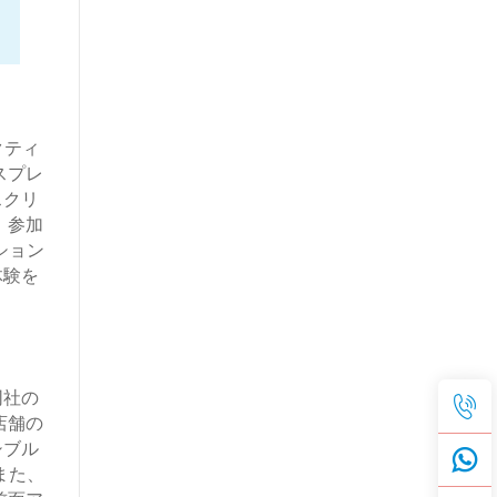
クティ
スプレ
スクリ
、参加
ション
体験を
同社の
店舗の
シブル
また、