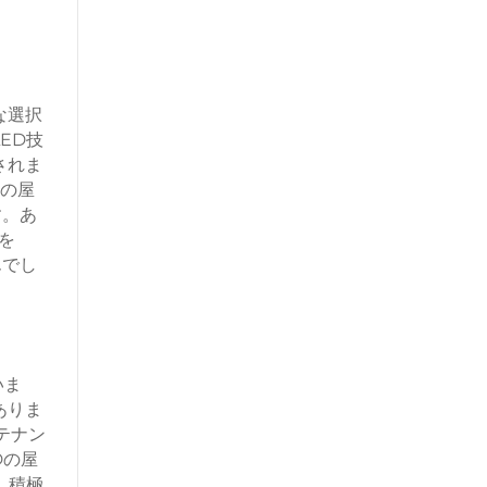
な選択
ED技
されま
Gの屋
す。あ
を
んでし
いま
ありま
テナン
Dの屋
、積極