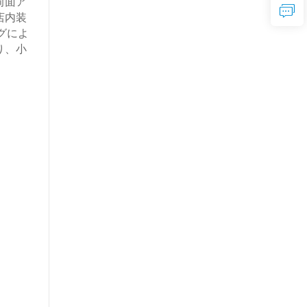
前面ア
店内装
グによ
り、小