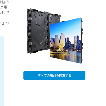
利益の
グ用
ル店で
ロー
および
すべての製品を閲覧する