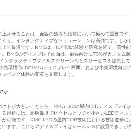
向上させることは、顧客の獲得と維持において極めて重要です
にくく、インタラクティブなソリューションは高価です。しか
上で最適です。RMGは、10年間の経験と研究を経て、高性能
。RMGのディスプレイ画面は、顧客向けに70%がカスタム製
やインタラクティブタイルスクリーンなどのサービスを提供して
小売環境向けのRMGディスプレイ画面、および小売環境向け
ョッピング体験の変革を支援します。
のか
トが大きいことから、RMG Ledの屋内LEDディスプレイ
する用途には、高解像度でピクセルピッチが小さいLEDディス
が可能です。RMG LEDの屋内COB技術における技術進歩に
ています。これらのディスプレイはシームレスに設置でき、小