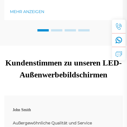
niemand beherrscht dies besser als Shenzhen RMG
Optoelectronics Co., Ltd. Diese Bildschirme besitzen
MEHR ANZEIGEN
die einzigartige Fähigkeit, Gebäude in dynamische
Anzeigen zu verwandeln. Ihre Vielseitigkeit...
Kundenstimmen zu unseren LED-
Außenwerbebildschirmen
John Smith
Außergewöhnliche Qualität und Service