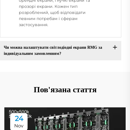
орендні екрани, гнучкі екрани та
прозорі екрани. Кожен тип
розроблений, щоб відповідати
певним потребам і сферам
застосування.
Чи можна налаштувати світлодіодні екрани RMG за
індивідуальним замовленням?
Пов'язана стаття
24
Nov