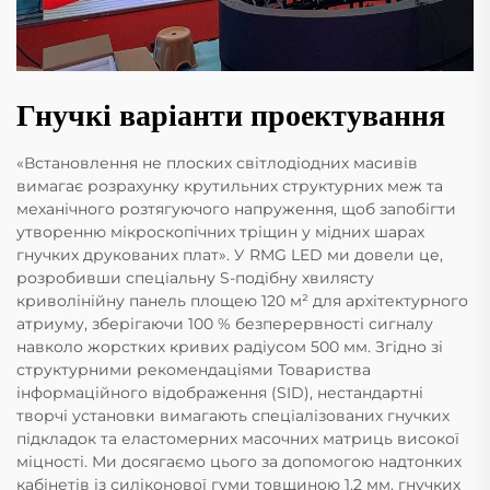
Гнучкі варіанти проектування
«Встановлення не плоских світлодіодних масивів
вимагає розрахунку крутильних структурних меж та
механічного розтягуючого напруження, щоб запобігти
утворенню мікроскопічних тріщин у мідних шарах
гнучких друкованих плат». У RMG LED ми довели це,
розробивши спеціальну S-подібну хвилясту
криволінійну панель площею 120 м² для архітектурного
атриуму, зберігаючи 100 % безперервності сигналу
навколо жорстких кривих радіусом 500 мм. Згідно зі
структурними рекомендаціями Товариства
інформаційного відображення (SID), нестандартні
творчі установки вимагають спеціалізованих гнучких
підкладок та еластомерних масочних матриць високої
міцності. Ми досягаємо цього за допомогою надтонких
кабінетів із силіконової гуми товщиною 1,2 мм, гнучких