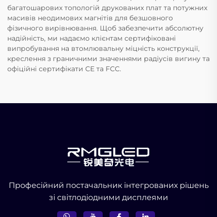
багатошарових топологій друкованих плат та потужних
масивів неодимових магнітів для безшовного
фізичного вирівнювання. Щоб забезпечити абсолютну
надійність, ми надаємо клієнтам сертифіковані
випробування на втомлювальну міцність конструкції,
креслення з граничними значеннями радіусів вигину та
офіційні сертифікати CE та FCC.
Професійний постачальник інтегрованих рішень
зі світлодіодними дисплеями