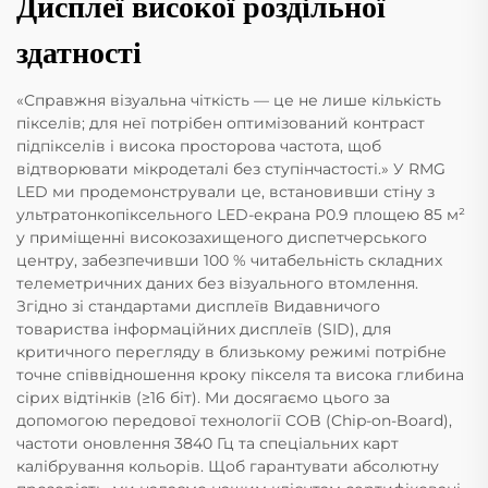
Дисплеї високої роздільної
здатності
«Справжня візуальна чіткість — це не лише кількість
пікселів; для неї потрібен оптимізований контраст
підпікселів і висока просторова частота, щоб
відтворювати мікродеталі без ступінчастості.» У RMG
LED ми продемонстрували це, встановивши стіну з
ультратонкопіксельного LED-екрана P0.9 площею 85 м²
у приміщенні високозахищеного диспетчерського
центру, забезпечивши 100 % читабельність складних
телеметричних даних без візуального втомлення.
Згідно зі стандартами дисплеїв Видавничого
товариства інформаційних дисплеїв (SID), для
критичного перегляду в близькому режимі потрібне
точне співвідношення кроку пікселя та висока глибина
сірих відтінків (≥16 біт). Ми досягаємо цього за
допомогою передової технології COB (Chip-on-Board),
частоти оновлення 3840 Гц та спеціальних карт
калібрування кольорів. Щоб гарантувати абсолютну