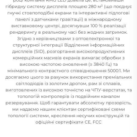
гібридну систему дисплеїв площею 280 м² (що поєднує
гнучкі стовпоподібні екрани та інтерактивні підлогові
панелі з датчиками гравітації) в міжнародному
виставковому центрі, досягнувши 100 % реалізації
рендерингу в реальному часі без жодних затримок.
Згідно з керівництвами з оптоелектронної та
структурної інтеграції Відділення інформаційних
дисплеїв (SID), розгортання високопродуктивних
комерційних масивів екранів вимагає обробки з
високою частотою оновлення (≥ 3840 Гц) та
мінімального контрастного співвідношення 5000:1. Ми
досягаємо цього за рахунок використання преміальних
світлодіодів із золотим дротом, рам зі сплавів,
виготовлених із високою точністю на ЧПУ-верстатах, та
топологій контролерів із подвійним каналом
резервування. Щоб гарантувати абсолютну прозорість,
ми надаємо нашим клієнтам сертифіковані схеми
топології системи, креслення несучих конструкцій та
офіційні сертифікати CE, FCC