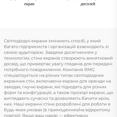
екран
дисплей
Світлодіодні екрани змінюють спосіб, у який
багато підприємств і організацій взаємодіють зі
своєю аудиторією. Завдяки досягненням у
технологіях, стіни екранів створюють винятковий
досвід, що привертає увагу глядачів для передачі
потрібного повідомлення. Компанія RMG
спеціалізується на різних типах світлодіодних
екранних стін, включаючи екрани для оренди на
заходах, гнучкі екрани, які підходять для різних
форм та конфігурацій, а також прозорі екрани, що
виглядають сучасно та дозволяють бачити крізь
них. Наші екранні стіни розроблені для роботи в
будь-яких умовах (в приміщеннях/на відкритому
повітрі). Якщо ваш намір — ефективно