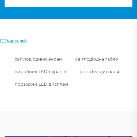
lED-дисплей
світлодіодний екран
світлодіодна табло
виробник LED-екранів
стіна led-дисплея
прозорий LED дисплей