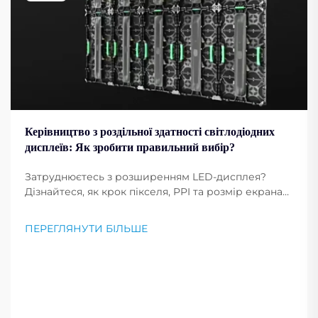
Керівництво з роздільної здатності світлодіодних
дисплеїв: Як зробити правильний вибір?
Затруднюєтесь з розширенням LED-дисплея?
Дізнайтеся, як крок пікселя, PPI та розмір екрана
впливають на чіткість зображення. Отримайте
професійні поради щодо вибору оптимального
ПЕРЕГЛЯНУТИ БІЛЬШЕ
розширення для ваших потреб. Читайте зараз.