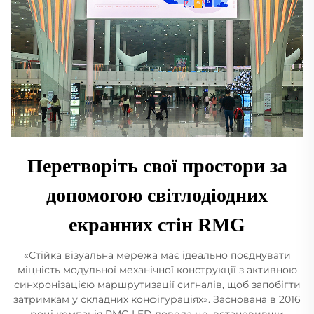
Перетворіть свої простори за
допомогою світлодіодних
екранних стін RMG
«Стійка візуальна мережа має ідеально поєднувати
міцність модульної механічної конструкції з активною
синхронізацією маршрутизації сигналів, щоб запобігти
затримкам у складних конфігураціях». Заснована в 2016
році компанія RMG LED довела це, встановивши