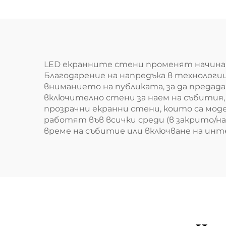
LED екранните стени променят начина, 
Благодарение на напредъка в технолог
вниманието на публиката, за да предад
включително стени за наем на събития,
прозрачни екранни стени, които са мод
работят във всички среди (в закрито/на
време на събитие или включване на ин