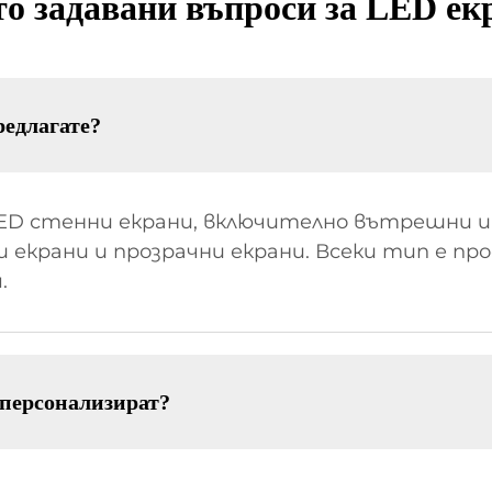
то задавани въпроси за LED ек
редлагате?
LED стенни екрани, включително вътрешни 
ви екрани и прозрачни екрани. Всеки тип е п
.
 персонализират?