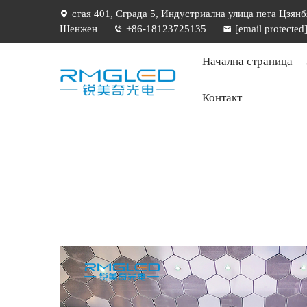
стая 401, Сграда 5, Индустриална улица пета Цзянб
Шенжен
+86-18123725135
[email protected
Начална страница
Контакт