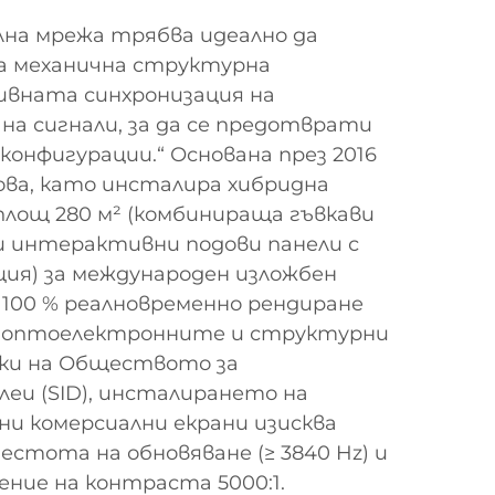
лна мрежа трябва идеално да
а механична структурна
ивната синхронизация на
а сигнали, за да се предотврати
конфигурации.“ Основана през 2016
това, като инсталира хибридна
площ 280 м² (комбинираща гъвкави
и интерактивни подови панели с
ия) за международен изложбен
100 % реалновременно рендиране
ед оптоелектронните и структурни
ки на Обществото за
еи (SID), инсталирането на
и комерсиални екрани изисква
естота на обновяване (≥ 3840 Hz) и
ние на контраста 5000:1.