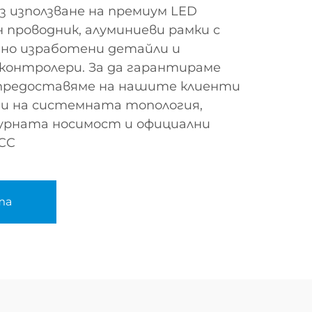
 използване на премиум LED
 проводник, алуминиеви рамки с
но изработени детайли и
контролери. За да гарантираме
 предоставяме на нашите клиенти
и на системната топология,
урната носимост и официални
CC
та