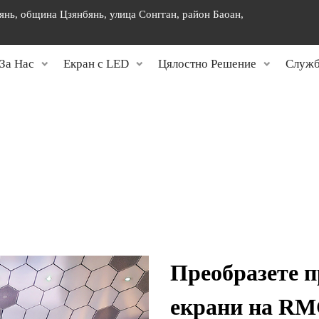
янь, община Цзянбянь, улица Сонгган, район Баоан,
]
За Нас
Екран с LED
Цялостно Решение
Служб
Преобразете п
екрани на R