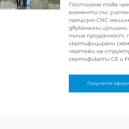
Постигаме това чрез
елементи със златен
прецизно CNC машин
двуканални излишни 
пълна прозрачност,
сертифицирани схем
чертежи на структ
сертификати CE и F
Получете офер