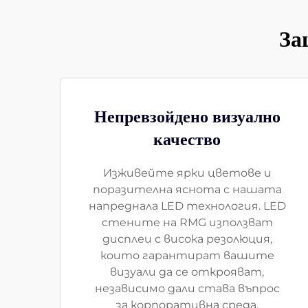
За
Непревзойдено визуално
качество
Изживейте ярки цветове и
поразителна яснота с нашата
напреднала LED технология. LED
стените на RMG използват
дисплеи с висока резолюция,
които гарантират вашите
визуали да се открояват,
независимо дали става въпрос
за корпоративна среда,