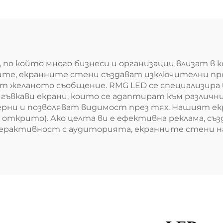
по който много бизнеси и организации влизат в 
иите, екранните стени създават изключителни п
ат желаното съобщение. RMG LED се специализира 
 гъвкави екрани, които се адаптират към различни
ерни и позволяват видимост през тях. Нашият е
 открито). Ако целта ви е ефективна реклама, съ
терактивност с аудиторията, екранните стени н