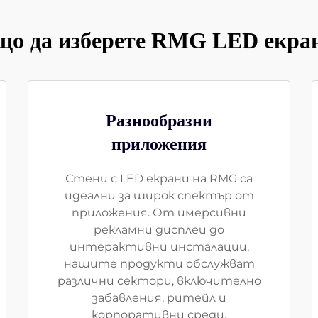
що да изберете RMG LED екра
Разнообразни
приложения
Стени с LED екрани на RMG са
идеални за широк спектър от
приложения. От имерсивни
рекламни дисплеи до
интерактивни инсталации,
нашите продукти обслужват
различни сектори, включително
забавления, ритейл и
корпоративни среди.