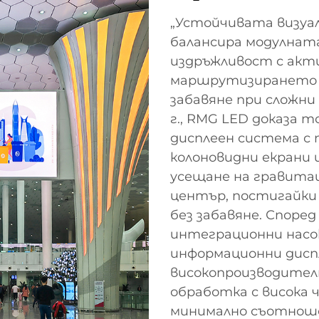
„Устойчивата визуа
балансира модулнат
издръжливост с акт
маршрутизирането н
забавяне при сложни 
г., RMG LED доказа 
дисплеен система с 
колоновидни екрани 
усещане на гравитац
център, постигайки 
без забавяне. Спор
интеграционни насо
информационни диспл
високопроизводителн
обработка с висока ч
минимално съотноше