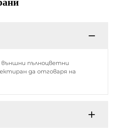
рани
и външни пълноцветни
роектиран да отговаря на