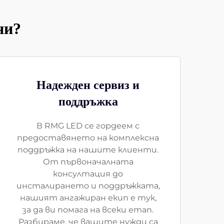
ни?
Надежден сервиз и
поддръжка
В RMG LED се гордеем с
предоставянето на комплексна
поддръжка на нашите клиенти.
От първоначалната
консултация до
инсталирането и поддръжката,
нашият ангажиран екип е тук,
за да ви помага на всеки етап.
Разбираме, че вашите нужди са