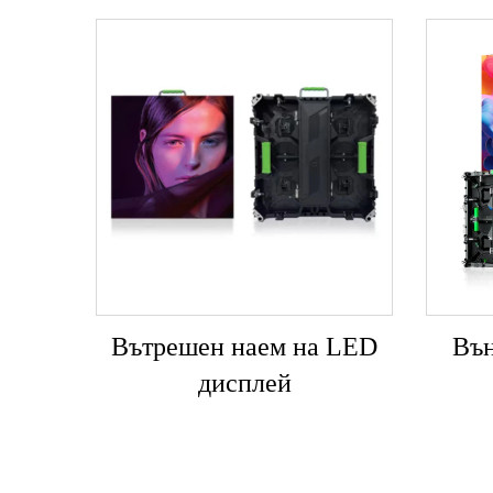
Вътрешен наем на LED
Вън
дисплей