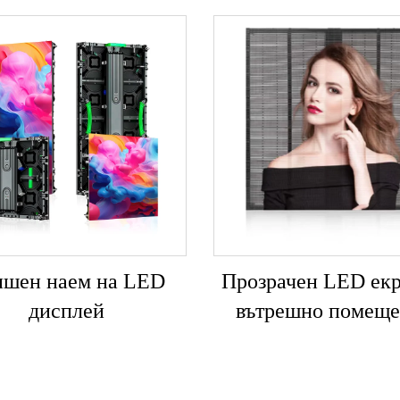
шен наем на LED
Прозрачен LED екр
дисплей
вътрешно помеще