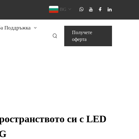
BG
а Поддръжка
Получете
оферта
ространството си с LED
MG