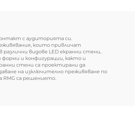
контакт с аудиторията си.
реживявания, които привличат
в различни видове LED екранни стени,
 форми и конфигурации, както и
кранни стени са проектирани да
здаване на изключително преживяване по
а RMG са решението.