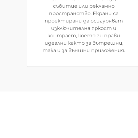
събитие или рекламно
пространство. Екрани са
проектирани да осигуряват
изключителна яркост и
контраст, което ги прави
идеални както за вътрешни,
така и за външни приложения.