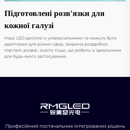
Підготовлені розв'язки для
кожної галузі
Наші LED-дисплеї є універсальними та можуть бути
адаптовані для різних сфер, зокрема роздрібної
торгівлі, розваг, освіти тощо, що робить їх ідеальними
для будь-якого застосування.
Професійний постачальник інтегрованих рішень