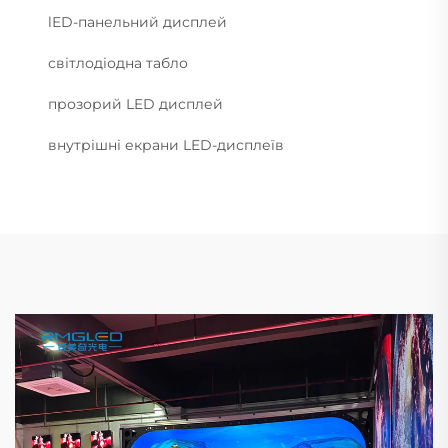
lED-панельний дисплей
світлодіодна табло
прозорий LED дисплей
внутрішні екрани LED-дисплеїв