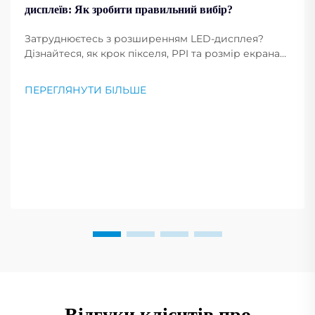
дисплеїв: Як зробити правильний вибір?
Затруднюєтесь з розширенням LED-дисплея?
Дізнайтеся, як крок пікселя, PPI та розмір екрана
впливають на чіткість зображення. Отримайте
професійні поради щодо вибору оптимального
ПЕРЕГЛЯНУТИ БІЛЬШЕ
розширення для ваших потреб. Читайте зараз.
Відгуки клієнтів про