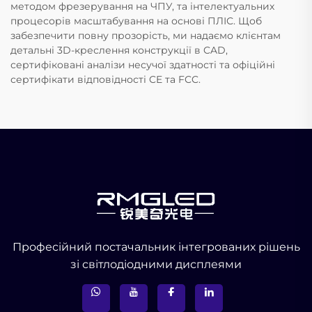
методом фрезерування на ЧПУ, та інтелектуальних
процесорів масштабування на основі ПЛІС. Щоб
забезпечити повну прозорість, ми надаємо клієнтам
детальні 3D-креслення конструкції в CAD,
сертифіковані аналізи несучої здатності та офіційні
сертифікати відповідності CE та FCC.
Професійний постачальник інтегрованих рішень
зі світлодіодними дисплеями