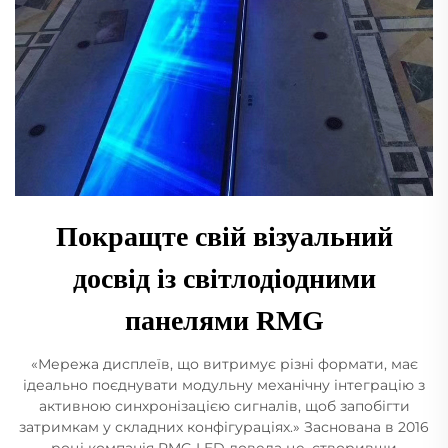
Покращте свій візуальний
досвід із світлодіодними
панелями RMG
«Мережа дисплеїв, що витримує різні формати, має
ідеально поєднувати модульну механічну інтеграцію з
активною синхронізацією сигналів, щоб запобігти
затримкам у складних конфігураціях.» Заснована в 2016
році компанія RMG LED довела це, створивши