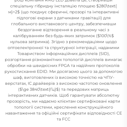
спеціальну гібридну інсталяцію площею $280\text{
м}^2$ (що поєднує сферичні, прозорі та інтерактивні
підлогові екрани з датчиками гравітації) для
глобального виставкового центру, забезпечивши
бездоганне відтворення в реальному часі з
калібруванням без будь-яких затримок ($100\%$
нульова затримка). Згідно з рекомендаціями щодо
оптоелектронної та структурної інтеграції, наданими
Товариством інформаційних дисплеїв (SID),
розгортання різноманітних топологій дисплеїв вимагає
обробки на швидкісних FPGA та надійних протоколів
рукостискання EDID. Ми досягаємо цього за допомогою
шаф, виготовлених із високою точністю на ЧПУ-
верстатах, ІС драйверів з високою частотою оновлення
($\ge 3840\text{Гц}$) та передових матриць
інтерактивних датчиків. Щоб гарантувати абсолютну
прозорість, ми надаємо клієнтам сертифіковані карти
топології системи, креслення конструкційного
навантаження та офіційні сертифікати відповідності CE
та FCC