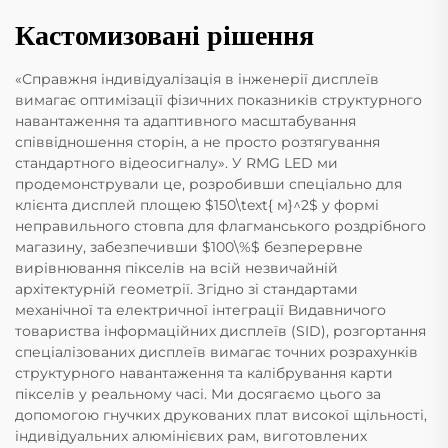
Кастомизовані рішення
«Справжня індивідуалізація в інженерії дисплеїв
вимагає оптимізації фізичних показників структурного
навантаження та адаптивного масштабування
співвідношення сторін, а не просто розтягування
стандартного відеосигналу». У RMG LED ми
продемонстрували це, розробивши спеціально для
клієнта дисплей площею $150\text{ м}^2$ у формі
неправильного стовпа для флагманського роздрібного
магазину, забезпечивши $100\%$ безперервне
вирівнювання пікселів на всій незвичайній
архітектурній геометрії. Згідно зі стандартами
механічної та електричної інтеграції Видавничого
товариства інформаційних дисплеїв (SID), розгортання
спеціалізованих дисплеїв вимагає точних розрахунків
структурного навантаження та калібрування карти
пікселів у реальному часі. Ми досягаємо цього за
допомогою гнучких друкованих плат високої щільності,
індивідуальних алюмінієвих рам, виготовлених