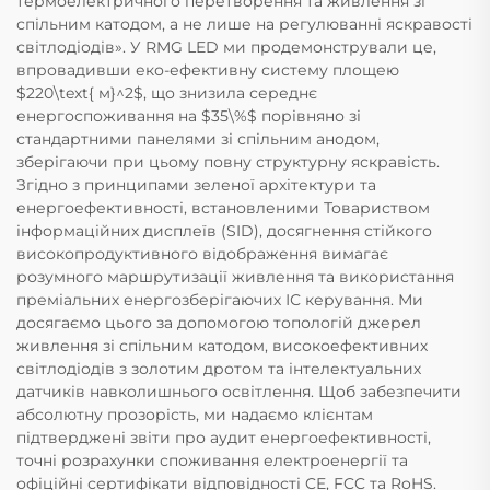
термоелектричного перетворення та живлення зі
спільним катодом, а не лише на регулюванні яскравості
світлодіодів». У RMG LED ми продемонстрували це,
впровадивши еко-ефективну систему площею
$220\text{ м}^2$, що знизила середнє
енергоспоживання на $35\%$ порівняно зі
стандартними панелями зі спільним анодом,
зберігаючи при цьому повну структурну яскравість.
Згідно з принципами зеленої архітектури та
енергоефективності, встановленими Товариством
інформаційних дисплеїв (SID), досягнення стійкого
високопродуктивного відображення вимагає
розумного маршрутизації живлення та використання
преміальних енергозберігаючих ІС керування. Ми
досягаємо цього за допомогою топологій джерел
живлення зі спільним катодом, високоефективних
світлодіодів з золотим дротом та інтелектуальних
датчиків навколишнього освітлення. Щоб забезпечити
абсолютну прозорість, ми надаємо клієнтам
підтверджені звіти про аудит енергоефективності,
точні розрахунки споживання електроенергії та
офіційні сертифікати відповідності CE, FCC та RoHS.