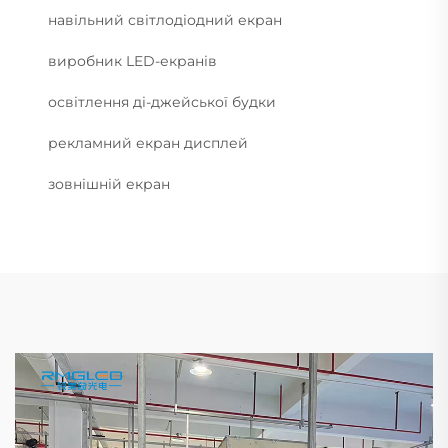
навільний світлодіодний екран
виробник LED-екранів
освітлення ді-джейської будки
рекламний екран дисплей
зовнішній екран