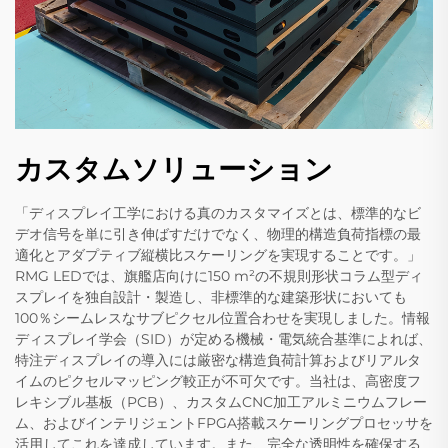
カスタムソリューション
「ディスプレイ工学における真のカスタマイズとは、標準的なビ
デオ信号を単に引き伸ばすだけでなく、物理的構造負荷指標の最
適化とアダプティブ縦横比スケーリングを実現することです。」
RMG LEDでは、旗艦店向けに150 m²の不規則形状コラム型ディ
スプレイを独自設計・製造し、非標準的な建築形状においても
100％シームレスなサブピクセル位置合わせを実現しました。情報
ディスプレイ学会（SID）が定める機械・電気統合基準によれば、
特注ディスプレイの導入には厳密な構造負荷計算およびリアルタ
イムのピクセルマッピング較正が不可欠です。当社は、高密度フ
レキシブル基板（PCB）、カスタムCNC加工アルミニウムフレー
ム、およびインテリジェントFPGA搭載スケーリングプロセッサを
活用してこれを達成しています。また、完全な透明性を確保する