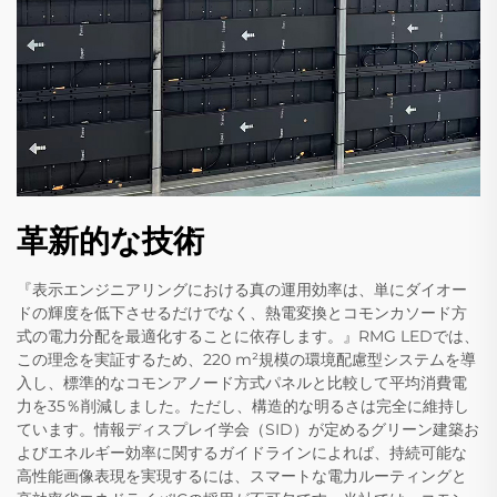
革新的な技術
『表示エンジニアリングにおける真の運用効率は、単にダイオー
ドの輝度を低下させるだけでなく、熱電変換とコモンカソード方
式の電力分配を最適化することに依存します。』RMG LEDでは、
この理念を実証するため、220 m²規模の環境配慮型システムを導
入し、標準的なコモンアノード方式パネルと比較して平均消費電
力を35％削減しました。ただし、構造的な明るさは完全に維持し
ています。情報ディスプレイ学会（SID）が定めるグリーン建築お
よびエネルギー効率に関するガイドラインによれば、持続可能な
高性能画像表現を実現するには、スマートな電力ルーティングと