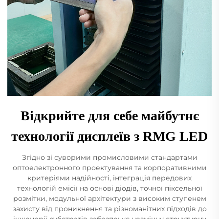
Відкрийте для себе майбутнє
технології дисплеїв з RMG LED
Згідно зі суворими промисловими стандартами
оптоелектронного проектування та корпоративними
критеріями надійності, інтеграція передових
технологій емісії на основі діодів, точної піксельної
розмітки, модульної архітектури з високим ступенем
захисту від проникнення та різноманітних підходів до
інженерії субстратів забезпечує незмінну структурну