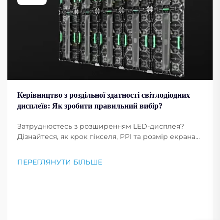
Керівництво з роздільної здатності світлодіодних
дисплеїв: Як зробити правильний вибір?
Затруднюєтесь з розширенням LED-дисплея?
Дізнайтеся, як крок пікселя, PPI та розмір екрана
впливають на чіткість зображення. Отримайте
професійні поради щодо вибору оптимального
ПЕРЕГЛЯНУТИ БІЛЬШЕ
розширення для ваших потреб. Читайте зараз.