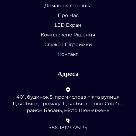
Домашня сторінка
Про Нас
LED Екран
Комплексне Рішення
Служба Підтримки
Контакт
Адреса
401, будинок 5, промислова п'ята вулиця
Цзянбянь, громада Цзянбянь, повіт Сонґан,
район Баоань, місто Шеньчжень
+86-18123725135