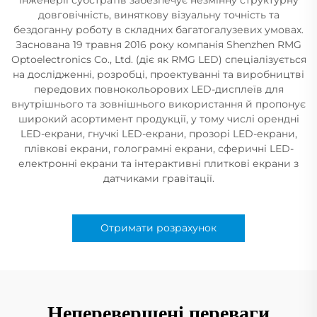
довговічність, виняткову візуальну точність та
бездоганну роботу в складних багатогалузевих умовах.
Заснована 19 травня 2016 року компанія Shenzhen RMG
Optoelectronics Co., Ltd. (діє як RMG LED) спеціалізується
на дослідженні, розробці, проектуванні та виробництві
передових повнокольорових LED-дисплеїв для
внутрішнього та зовнішнього використання й пропонує
широкий асортимент продукції, у тому числі орендні
LED-екрани, гнучкі LED-екрани, прозорі LED-екрани,
плівкові екрани, голограмні екрани, сферичні LED-
електронні екрани та інтерактивні плиткові екрани з
датчиками гравітації.
Отримати розрахунок
Неперевершені переваги