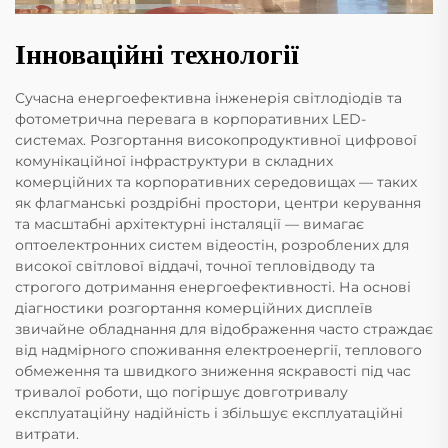
Інноваційні технології
Сучасна енергоефективна інженерія світлодіодів та
фотометрична перевага в корпоративних LED-
системах. Розгортання високопродуктивної цифрової
комунікаційної інфраструктури в складних
комерційних та корпоративних середовищах — таких
як флагманські роздрібні простори, центри керування
та масштабні архітектурні інсталяції — вимагає
оптоелектронних систем відеостін, розроблених для
високої світлової віддачі, точної тепловідводу та
строгого дотримання енергоефективності. На основі
діагностики розгортання комерційних дисплеїв
звичайне обладнання для відображення часто страждає
від надмірного споживання електроенергії, теплового
обмеження та швидкого зниження яскравості під час
тривалої роботи, що погіршує довготривалу
експлуатаційну надійність і збільшує експлуатаційні
витрати.