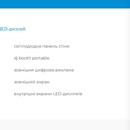
lED-дисплей
світлодіодна панель стіни
dj booth portable
зовнішня цифрова реклама
зовнішній екран
внутрішні екрани LED-дисплеїв