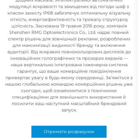
модуляції яскравості та захищених від погоди шаф з
класом захисту IP68 забезпечує оптимальну візуальну
чіткість, енергоефективність та тривалу структурну
цілісність. Заснована 19 травня 2016 року, компанія
Shenzhen RMG Optoelectronics Co., Ltd. надає повний
спектр рішень для зовнішньої реклами, розроблених
для максимізації видимості бренду та включення
аудиторії. Від яскравих повнокольорових дисплеїв до
інноваційних голографічних та прозорих екранів —
наша вертикально інтегрована інженерна система
гарантує, що ваше комерційне повідомлення
привертає увагу в будь-якому середовищі. Зв’яжіться з
нашою глобальною командою комерційних рішень уже
сьогодні, щоб ознайомитися з технічними
специфікаціями для зовнішнього використання й
посилити ваш наступний масштабний брендовий
запуск.
Отримати розрахунок