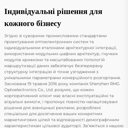
Індивідуальні рішення для
кожного бізнесу
Згідно зі суворими промисловими стандартами
проектування оптоелектронних систем та
індивідуальними еталонами архітектурної інтеграції,
використання модульних шафних архітектур, гнучких
модулів кривизни та масштабованих топологій
маршрутизації даних забезпечує безперервну
структурну інтеграцію й точне узгодження з
унікальними параметрами комерційного розгортання.
Заснована 19 травня 2016 року компанія Shenzhen RMG
Optoelectronics Co., Ltd. розуміє, що кожен
корпоративний клієнт має власні експлуатаційні та
візуальні вимоги, і пропонує повністю налаштовувані
рішення для зовнішньої реклами, розроблені
спеціально для досягнення ваших конкретних
маркетингових цілей та відповідності демографічним
характеристикам цільової аудиторії. Зв’яжіться з нашою