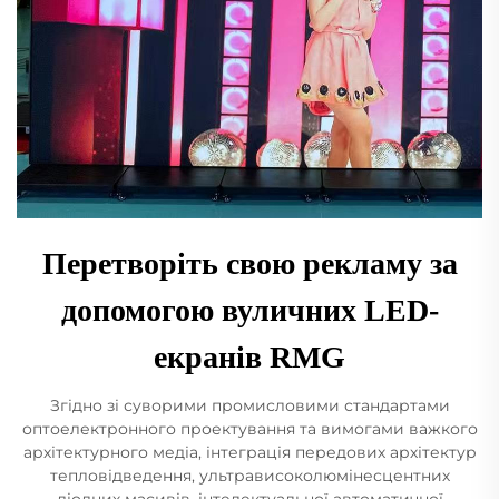
Перетворіть свою рекламу за
допомогою вуличних LED-
екранів RMG
Згідно зі суворими промисловими стандартами
оптоелектронного проектування та вимогами важкого
архітектурного медіа, інтеграція передових архітектур
тепловідведення, ультрависоколюмінесцентних
діодних масивів, інтелектуальної автоматичної