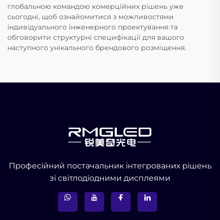
глобальною командою комерційних рішень уже
сьогодні, щоб ознайомитися з можливостями
індивідуального інженерного проектування та
обговорити структурні специфікації для вашого
наступного унікального брендового розміщення.
Професійний постачальник інтегрованих рішень
зі світлодіодними дисплеями