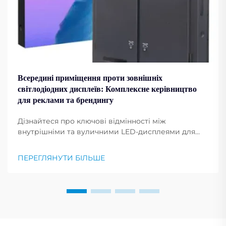
Всередині приміщення проти зовнішніх
світлодіодних дисплеїв: Комплексне керівництво
для реклами та брендингу
Дізнайтеся про ключові відмінності між
внутрішніми та вуличними LED-дисплеями для
реклами. Порівняйте вартість, монтаж та
найкращі сфери застосування за галузями.
ПЕРЕГЛЯНУТИ БІЛЬШЕ
Отримайте експертні поради зараз.