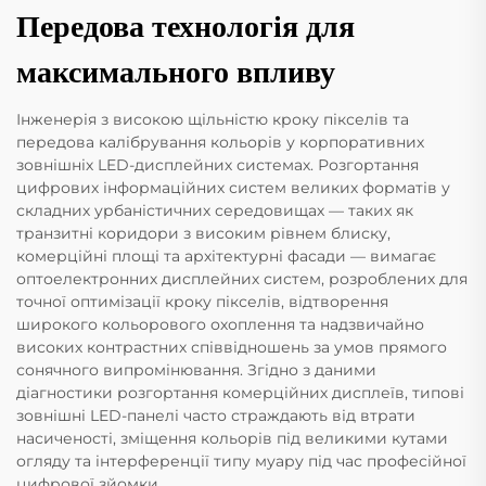
Передова технологія для
максимального впливу
Інженерія з високою щільністю кроку пікселів та
передова калібрування кольорів у корпоративних
зовнішніх LED-дисплейних системах. Розгортання
цифрових інформаційних систем великих форматів у
складних урбаністичних середовищах — таких як
транзитні коридори з високим рівнем блиску,
комерційні площі та архітектурні фасади — вимагає
оптоелектронних дисплейних систем, розроблених для
точної оптимізації кроку пікселів, відтворення
широкого кольорового охоплення та надзвичайно
високих контрастних співвідношень за умов прямого
сонячного випромінювання. Згідно з даними
діагностики розгортання комерційних дисплеїв, типові
зовнішні LED-панелі часто страждають від втрати
насиченості, зміщення кольорів під великими кутами
огляду та інтерференції типу муару під час професійної
цифрової зйомки.