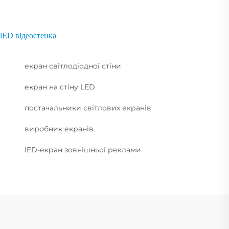
lED відеостенка
екран світлодіодної стіни
екран на стіну LED
постачальники світлових екранів
виробник екранів
lED-екран зовнішньої реклами