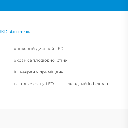
lED відеостенка
стінковий дисплей LED
екран світлодіодної стіни
lED-екран у приміщенні
панель екрану LED
складний led-екран