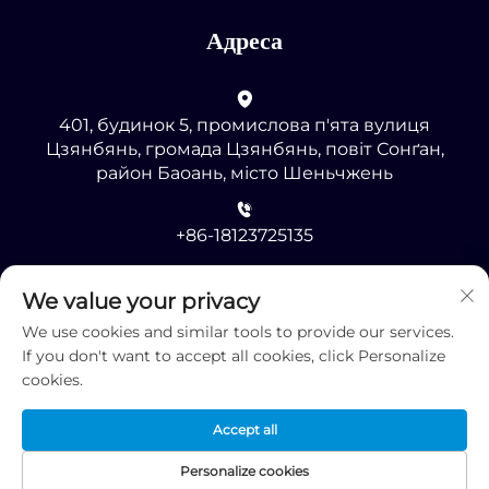
Адреса
401, будинок 5, промислова п'ята вулиця
Цзянбянь, громада Цзянбянь, повіт Сонґан,
район Баоань, місто Шеньчжень
+86-18123725135
[email protected]
We value your privacy
We use cookies and similar tools to provide our services.
If you don't want to accept all cookies, click Personalize
cookies.
Accept all
Авторське право © 2025, Shenzhen RMG
Optoelectronics Co., Ltd. -
Політика конфіденційності
Personalize cookies