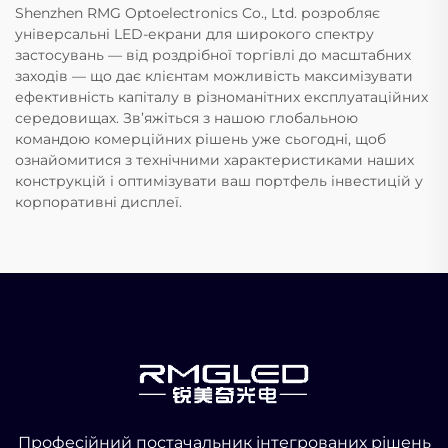
Shenzhen RMG Optoelectronics Co., Ltd. розробляє
універсальні LED-екрани для широкого спектру
застосувань — від роздрібної торгівлі до масштабних
заходів — що дає клієнтам можливість максимізувати
ефективність капіталу в різноманітних експлуатаційних
середовищах. Зв’яжіться з нашою глобальною
командою комерційних рішень уже сьогодні, щоб
ознайомитися з технічними характеристиками наших
конструкцій і оптимізувати ваш портфель інвестицій у
корпоративні дисплеї.
Професійний постачальник інтегрованих рішень