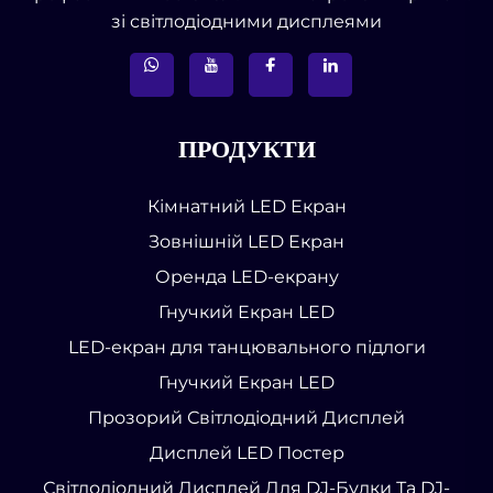
зі світлодіодними дисплеями
ПРОДУКТИ
Кімнатний LED Екран
Зовнішній LED Екран
Оренда LED-екрану
Гнучкий Екран LED
LED-екран для танцювального підлоги
Гнучкий Екран LED
Прозорий Світлодіодний Дисплей
Дисплей LED Постер
Світлодіодний Дисплей Для DJ-Будки Та DJ-