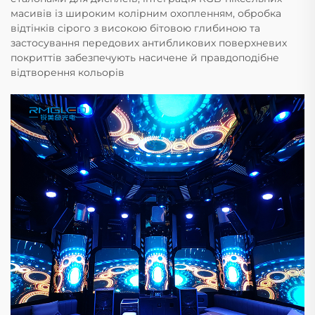
масивів із широким колірним охопленням, обробка
відтінків сірого з високою бітовою глибиною та
застосування передових антибликових поверхневих
покриттів забезпечують насичене й правдоподібне
відтворення кольорів