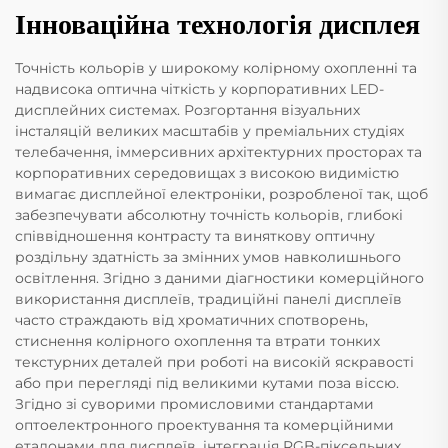
Інноваційна технологія дисплея
Точність кольорів у широкому колірному охопленні та
надвисока оптична чіткість у корпоративних LED-
дисплейних системах. Розгортання візуальних
інсталяцій великих масштабів у преміальних студіях
телебачення, іммерсивних архітектурних просторах та
корпоративних середовищах з високою видимістю
вимагає дисплейної електроніки, розробленої так, щоб
забезпечувати абсолютну точність кольорів, глибокі
співвідношення контрасту та виняткову оптичну
роздільну здатність за змінних умов навколишнього
освітлення. Згідно з даними діагностики комерційного
використання дисплеїв, традиційні панелі дисплеїв
часто страждають від хроматичних спотворень,
стиснення колірного охоплення та втрати тонких
текстурних деталей при роботі на високій яскравості
або при перегляді під великими кутами поза віссю.
Згідно зі суворими промисловими стандартами
оптоелектронного проектування та комерційними
еталонами для дисплеїв, інтеграція RGB-піксельних