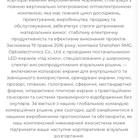
повною вертикально інтегрованою оптоелектронною
компанією, яка має повний цикл досліджень,
проектування, виробництва, продажу та
обслуговування, забезпечує строге дотримання
матеріальних вимог, стабільну електричну
продуктивність та ефективне виконання проектів.
Заснована 19 травня 2016 року, компанія Shenzhen RMG
Optoelectronics Co., Ltd. є провідним постачальником
LED-екранів «під ключ», спеціалізованим у широкому
спектрі високопродуктивних візуальних рішень —
включаючи кольорові екрани для внутрішнього та
зовнішнього використання, орендувані екрани, гнучкі,
прозорі, плівкові, голограмні, сферичні, нестандартної
форми, інтерактивні плиткові екрани з гравітаційним
сенсором та системи тривимірного відображення без
окулярів. Зв’яжіться з нашою глобальною командою
комерційних рішень уже сьогодні, щоб ознайомитися з
нашими виробничими протоколами та обговорити, як
наш комплексний інженерний екосистема може
підтримати ваше наступне корпоративне візуальне
розгортання.