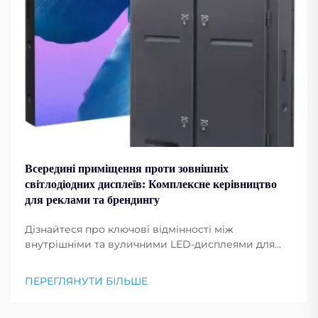
Всередині приміщення проти зовнішніх
світлодіодних дисплеїв: Комплексне керівництво
для реклами та брендингу
Дізнайтеся про ключові відмінності між
внутрішніми та вуличними LED-дисплеями для
реклами. Порівняйте вартість, монтаж та
найкращі сфери застосування за галузями.
ПЕРЕГЛЯНУТИ БІЛЬШЕ
Отримайте експертні поради зараз.