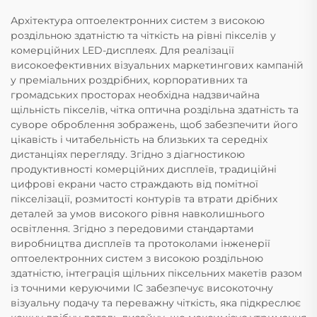
Архітектура оптоелектронних систем з високою
роздільною здатністю та чіткість на рівні пікселів у
комерційних LED-дисплеях. Для реалізації
високоефективних візуальних маркетингових кампаній
у преміальних роздрібних, корпоративних та
громадських просторах необхідна надзвичайна
щільність пікселів, чітка оптична роздільна здатність та
суворе оброблення зображень, щоб забезпечити його
цікавість і читабельність на близьких та середніх
дистанціях перегляду. Згідно з діагностикою
продуктивності комерційних дисплеїв, традиційні
цифрові екрани часто страждають від помітної
пікселізації, розмитості контурів та втрати дрібних
деталей за умов високого рівня навколишнього
освітлення. Згідно з передовими стандартами
виробництва дисплеїв та протоколами інженерії
оптоелектронних систем з високою роздільною
здатністю, інтеграція щільних піксельних макетів разом
із точними керуючими ІС забезпечує високоточну
візуальну подачу та переважну чіткість, яка підкреслює