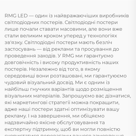
RMG LED — один із найвражаючіших виробників
світлодіодних постерів. Світлодіодні постери
лише почали ставати масовими, але вони вже
стали великим кроком уперед у технологіях
зв'язку. Світлодіодні постери мають безліч
застосувань — від реклами та просування до
проведення заходів. У RMG ми гарантуємо
довговічність і високу продуктивність наших
постерів. Незалежно від того, в якому
середовищі вони розташовані, ми гарантуюємо
чудовий візуальний досвід. Ми є одним із
найбільш гнучких варіантів щодо розміщення
візуальних матеріалів. Запрошуємо вас дізнатися,
які маркетингові стратегії можна покращити,
адже наші постери здатні оптимізувати вашу
рекламу. І на завершення, ми обіцяємо
надзвичайно якісне обслуговування та
експертну підтримку, щоб ви могли повністю
скористатися перевагами вашого замовлення.