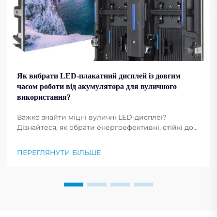
Як вибрати LED-плакатний дисплей із довгим
часом роботи від акумулятора для вуличного
використання?
Важко знайти міцні вуличні LED-дисплеї?
Дізнайтеся, як обрати енергоефективні, стійкі до
погодних умов LED-плакатні дисплеї з тривалим
часом роботи акумулятора. Дізнайтеся більше
ПЕРЕГЛЯНУТИ БІЛЬШЕ
зараз.