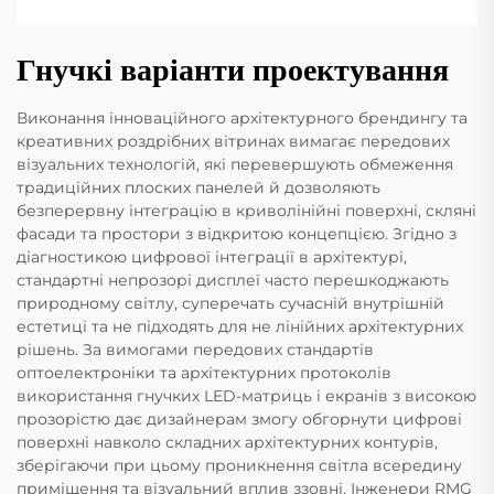
Гнучкі варіанти проектування
Виконання інноваційного архітектурного брендингу та
креативних роздрібних вітринах вимагає передових
візуальних технологій, які перевершують обмеження
традиційних плоских панелей й дозволяють
безперервну інтеграцію в криволінійні поверхні, скляні
фасади та простори з відкритою концепцією. Згідно з
діагностикою цифрової інтеграції в архітектурі,
стандартні непрозорі дисплеї часто перешкоджають
природному світлу, суперечать сучасній внутрішній
естетиці та не підходять для не лінійних архітектурних
рішень. За вимогами передових стандартів
оптоелектроніки та архітектурних протоколів
використання гнучких LED-матриць і екранів з високою
прозорістю дає дизайнерам змогу обгорнути цифрові
поверхні навколо складних архітектурних контурів,
зберігаючи при цьому проникнення світла всередину
приміщення та візуальний вплив ззовні. Інженери RMG