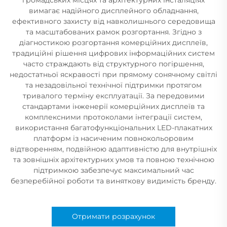
вимагає надійного дисплейного обладнання,
ефективного захисту від навколишнього середовища
та масштабованих рамок розгортання. Згідно з
діагностикою розгортання комерційних дисплеїв,
традиційні рішення цифрових інформаційних систем
часто страждають від структурного погіршення,
недостатньої яскравості при прямому сонячному світлі
та незадовільної технічної підтримки протягом
тривалого терміну експлуатації. За передовими
стандартами інженерії комерційних дисплеїв та
комплексними протоколами інтеграції систем,
використання багатофункціональних LED-плакатних
платформ із насиченим повнокольоровим
відтворенням, подвійною адаптивністю для внутрішніх
та зовнішніх архітектурних умов та повною технічною
підтримкою забезпечує максимальний час
безперебійної роботи та виняткову видимість бренду.
Отримати розрахунок