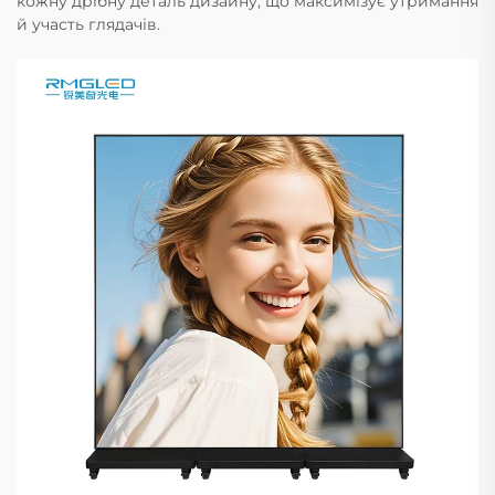
кожну дрібну деталь дизайну, що максимізує утримання
й участь глядачів.