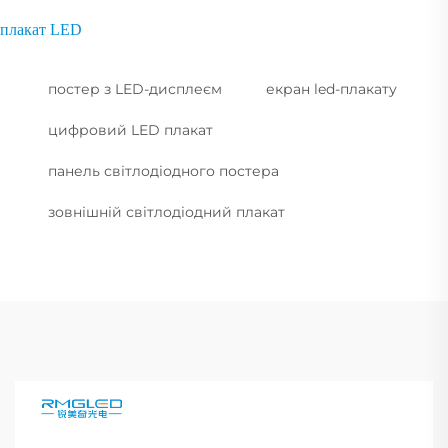
плакат LED
постер з LED-дисплеєм
екран led-плакату
цифровий LED плакат
панель світлодіодного постера
зовнішній світлодіодний плакат