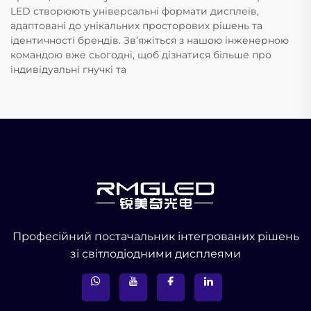
LED створюють універсальні формати дисплеїв,
адаптовані до унікальних просторових рішень та
ідентичності брендів. Зв’яжіться з нашою інженерною
командою вже сьогодні, щоб дізнатися більше про
індивідуальні гнучкі та
Професійний постачальник інтегрованих рішень
зі світлодіодними дисплеями