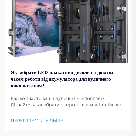
Як вибрати LED-плакатний дисплей із довгим
часом роботи від акумулятора для вуличного
використання?
Важко знайти міцні вуличні LED-дисплеї?
Дізнайтеся, як обрати енергоефективні, стійкі до
погодних умов LED-плакатні дисплеї з тривалим
часом роботи акумулятора. Дізнайтеся більше
ПЕРЕГЛЯНУТИ БІЛЬШЕ
зараз.