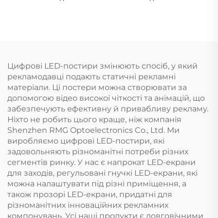
Цифрові LED-постири змінюють спосіб, у який
рекламодавці подають статичні рекламні
матеріали. Ці постери можна створювати за
допомогою відео високої чіткості та анімацій, що
забезпечують ефективну й привабливу рекламу.
Ніхто не робить цього краще, ніж компанія
Shenzhen RMG Optoelectronics Co., Ltd. Ми
виробляємо цифрові LED-постири, які
задовольняють різноманітні потреби різних
сегментів ринку. У нас є напрокат LED-екрани
для заходів, регульовані гнучкі LED-екрани, які
можна налаштувати під різні приміщення, а
також прозорі LED-екрани, придатні для
різноманітних інноваційних рекламних
компонувань. Усі наші продукти є довговічними