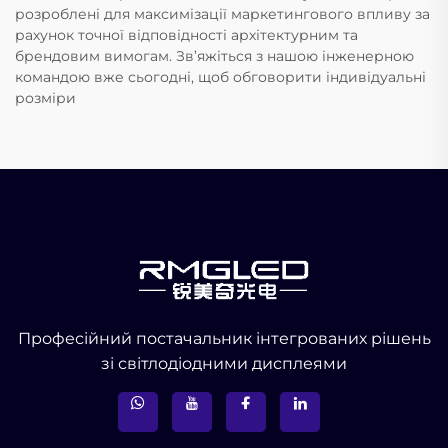
розроблені для максимізації маркетингового впливу за
рахунок точної відповідності архітектурним та
брендовим вимогам. Зв’яжіться з нашою інженерною
командою вже сьогодні, щоб обговорити індивідуальні
розміри
Професійний постачальник інтегрованих рішень
зі світлодіодними дисплеями