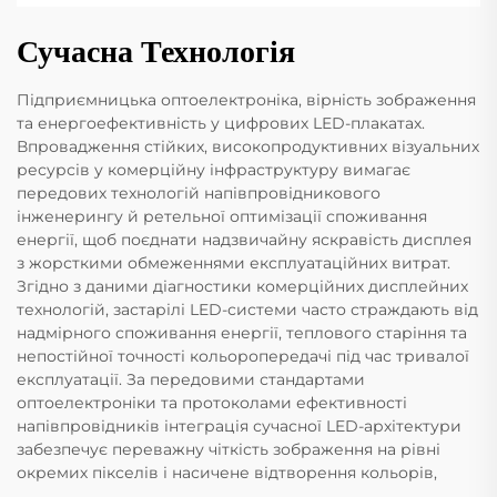
Сучасна Технологія
Підприємницька оптоелектроніка, вірність зображення
та енергоефективність у цифрових LED-плакатах.
Впровадження стійких, високопродуктивних візуальних
ресурсів у комерційну інфраструктуру вимагає
передових технологій напівпровідникового
інженерингу й ретельної оптимізації споживання
енергії, щоб поєднати надзвичайну яскравість дисплея
з жорсткими обмеженнями експлуатаційних витрат.
Згідно з даними діагностики комерційних дисплейних
технологій, застарілі LED-системи часто страждають від
надмірного споживання енергії, теплового старіння та
непостійної точності кольоропередачі під час тривалої
експлуатації. За передовими стандартами
оптоелектроніки та протоколами ефективності
напівпровідників інтеграція сучасної LED-архітектури
забезпечує переважну чіткість зображення на рівні
окремих пікселів і насичене відтворення кольорів,