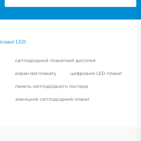
плакат LED
світлодіодний плакатний дисплей
екран led-плакату
цифровий LED плакат
панель світлодіодного постера
зовнішній світлодіодний плакат