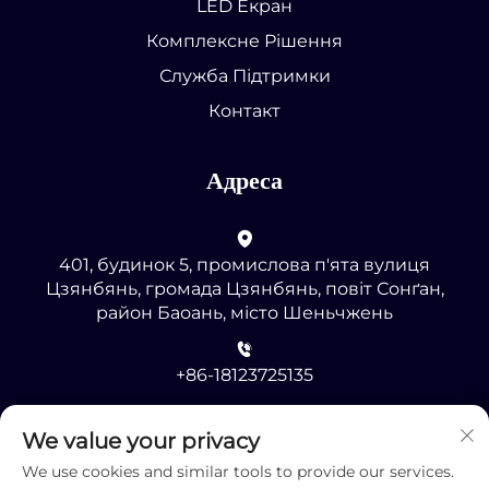
LED Екран
Комплексне Рішення
Служба Підтримки
Контакт
Адреса
401, будинок 5, промислова п'ята вулиця
Цзянбянь, громада Цзянбянь, повіт Сонґан,
район Баоань, місто Шеньчжень
+86-18123725135
[email protected]
We value your privacy
We use cookies and similar tools to provide our services.