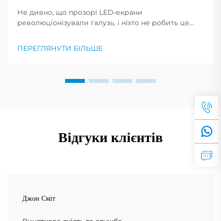
Не дивно, що прозорі LED-екрани
революціонізували галузь, і ніхто не робить це
краще, ніж компанія Shenzhen RMG Optoelectronics
Co., Ltd. Ці екрани мають унікальну здатність
ПЕРЕГЛЯНУТИ БІЛЬШЕ
перетворювати будівлі на динамічні
відображення. Їхня універсальність...
Відгуки клієнтів
Джон Сміт