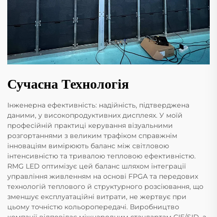
Сучасна Технологія
Інженерна ефективність: надійність, підтверджена
даними, у високопродуктивних дисплеях. У моїй
професійній практиці керування візуальними
розгортаннями з великим трафіком справжнім
інноваціям вимірюють баланс між світловою
інтенсивністю та тривалою тепловою ефективністю.
RMG LED оптимізує цей баланс шляхом інтеграції
управління живленням на основі FPGA та передових
технологій теплового й структурного розсіювання, що
зменшує експлуатаційні витрати, не жертвує при
цьому точністю кольоропередачі. Виробництво
компанії відповідає міжнародним стандартам CIE/SID, а