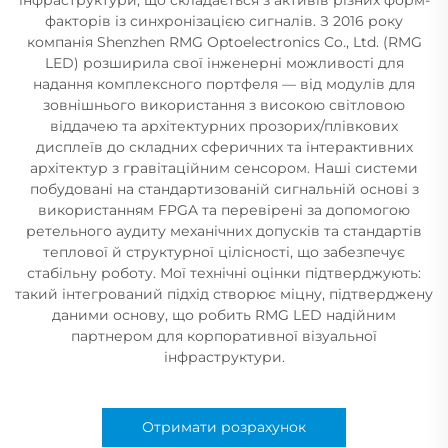
факторів із синхронізацією сигналів. З 2016 року
компанія Shenzhen RMG Optoelectronics Co., Ltd. (RMG
LED) розширила свої інженерні можливості для
надання комплексного портфеля — від модулів для
зовнішнього використання з високою світловою
віддачею та архітектурних прозорих/плівкових
дисплеїв до складних сферичних та інтерактивних
архітектур з гравітаційним сенсором. Наші системи
побудовані на стандартизованій сигнальній основі з
використанням FPGA та перевірені за допомогою
ретельного аудиту механічних допусків та стандартів
теплової й структурної цілісності, що забезпечує
стабільну роботу. Мої технічні оцінки підтверджують:
такий інтегрований підхід створює міцну, підтверджену
даними основу, що робить RMG LED надійним
партнером для корпоративної візуальної
інфраструктури.
Отримати розрахунок