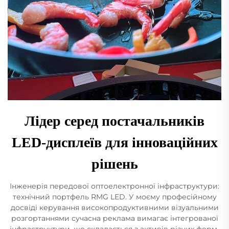
Лідер серед постачальників
LED-дисплеїв для інноваційних
рішень
Інженерія передової оптоелектронної інфраструктури:
технічний портфель RMG LED. У моєму професійному
досвіді керування високопродуктивними візуальними
розгортаннями сучасна реклама вимагає інтегрованої
інфраструктури, що складається з активів різних форм-