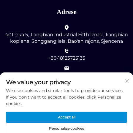
Adrese
401, ēka 5, Jiangbian Industrial Fifth Road, Jiangbian
kopiena, Songgang iela, Bao'an rajons, Šjencena
+86-18123725135
[email protected]
We value your privacy
We use cookies and similar tools to provide our services.
If you don't want to accept all cookies, click Personalize
cookies.
Autortiesības © 2025 ar visām tiesībām patur Shenzhen
Accept all
RMG Optoelectronics Co., Ltd. -
Konfidencialitātes
politika
Personalize cookies