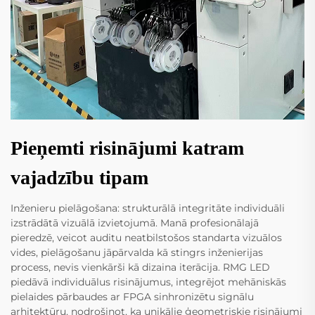
Pieņemti risinājumi katram
vajadzību tipam
Inženieru pielāgošana: strukturālā integritāte individuāli
izstrādātā vizuālā izvietojumā. Manā profesionālajā
pieredzē, veicot auditu neatbilstošos standarta vizuālos
vides, pielāgošanu jāpārvalda kā stingrs inženierijas
process, nevis vienkārši kā dizaina iterācija. RMG LED
piedāvā individuālus risinājumus, integrējot mehāniskās
pielaides pārbaudes ar FPGA sinhronizētu signālu
arhitektūru, nodrošinot, ka unikālie ģeometriskie risinājumi