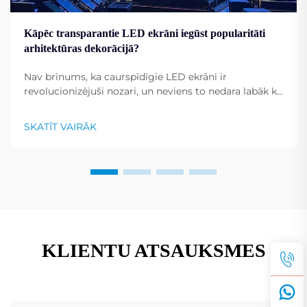
Kāpēc transparantie LED ekrāni iegūst popularitāti
arhitektūras dekorācijā?
Nav brīnums, ka caurspīdīgie LED ekrāni ir
revolucionizējuši nozari, un neviens to nedara labāk kā
Shenzhen RMG Optoelectronics Co., Ltd. Šiem
ekrāniem ir unikāla spēja pārvērst ēkas par
SKATĪT VAIRĀK
dinamiskiem displejiem. To universālība...
KLIENTU ATSAUKSMES