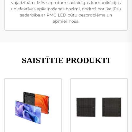
vajadzībām. Mēs saprotam savlaicīgas komunikācijas
un efektīvas apkalpošanas nozīmi, nodrošinot, ka jūsu
sadarbība ar RMG LED būtu bezproblēma un
apmierinoša.
SAISTĪTIE PRODUKTI