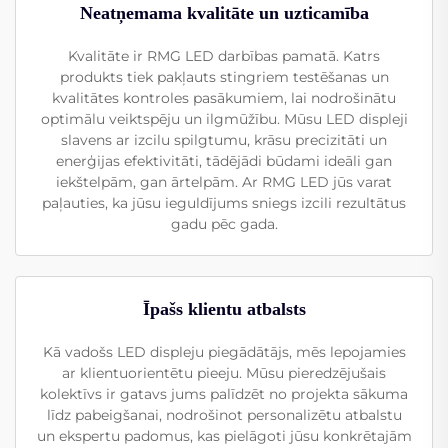
Neatņemama kvalitāte un uzticamība
Kvalitāte ir RMG LED darbības pamatā. Katrs
produkts tiek pakļauts stingriem testēšanas un
kvalitātes kontroles pasākumiem, lai nodrošinātu
optimālu veiktspēju un ilgmūžību. Mūsu LED displeji
slavens ar izcilu spilgtumu, krāsu precizitāti un
enerģijas efektivitāti, tādējādi būdami ideāli gan
iekštelpām, gan ārtelpām. Ar RMG LED jūs varat
paļauties, ka jūsu ieguldījums sniegs izcili rezultātus
gadu pēc gada.
Īpašs klientu atbalsts
Kā vadošs LED displeju piegādātājs, mēs lepojamies
ar klientuorientētu pieeju. Mūsu pieredzējušais
kolektīvs ir gatavs jums palīdzēt no projekta sākuma
līdz pabeigšanai, nodrošinot personalizētu atbalstu
un ekspertu padomus, kas pielāgoti jūsu konkrētajām