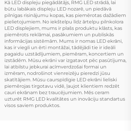
Kā LED displeju piegādātājs, RMG LED strādā, lai
būtu labākais displeju LED nozarē, un piedāvā
pilnīgas risinājumu kopas, kas piemērotas dažādiem
pielietojumiem. No iekštelpu līdz ārtelpu pilnkolora
LED displejiem, mums ir plašs produktu klāsts, kas
piemērots reklāmai, pasākumiem un publiskās
informācijas sistēmām. Mums ir nomas LED ekrāni,
kas ir viegli un ērti montāžai, tādējādi tie ir ideāli
pagaidu uzstādījumiem, piemēram, koncertiem un
izstādēm. Mūsu ekrāni var izgatavot pēc pasūtījuma,
lai atbilstu jebkurai acīmverdzošai formai un
izmēram, nodrošinot vienreizēju pieredzi jūsu
skatītājiem. Mūsu caurspīdīgie LED ekrāni lieliski
piemērojas tirgotavu vidē, ļaujot klientiem redzēt
cauri ekrānam bez traucējumiem. Mēs ceram
uzturēt RMG LED kvalitātes un inovāciju standartus
visos saviem produktos.