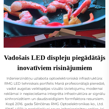
Vadošais LED displeju piegādātājs
inovatīviem risinājumiem
Inženierzinātņu uzlabota optoelektroniskā infrastruktūra:
RMG LED tehniskais portfelis Manā profesionālajā pieredzē,
vadot augstas veiktspējas vizuālo izvietojumu, modernai
reklāmai ir nepieciešama integrēta infrastruktūra ar signālu
sinhronizētiem un daudzveidīgiem formfaktora resursiem.
Kopš 2016. gada Šēnčēnas RMG Optoelektronikas ko., Ltd.
(RMG LED) ir paplašinājusi savas inženierzinātņu spējas, lai