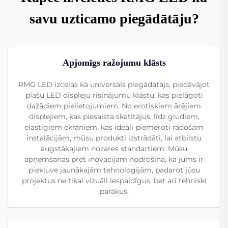
savu uzticamo piegādātāju?
Apjomīgs ražojumu klāsts
RMG LED izceļas kā universāls piegādātājs, piedāvājot
plašu LED displeju risinājumu klāstu, kas pielāgoti
dažādiem pielietojumiem. No erotiskiem ārējiem
displejiem, kas piesaista skatītājus, līdz gludiem,
elastīgiem ekrāniem, kas ideāli piemēroti radošām
instalācijām, mūsu produkti izstrādāti, lai atbilstu
augstākajiem nozares standartiem. Mūsu
apņemšanās pret inovācijām nodrošina, ka jums ir
piekļuve jaunākajām tehnoloģijām, padarot jūsu
projektus ne tikai vizuāli iespaidīgus, bet arī tehniski
pārākus.