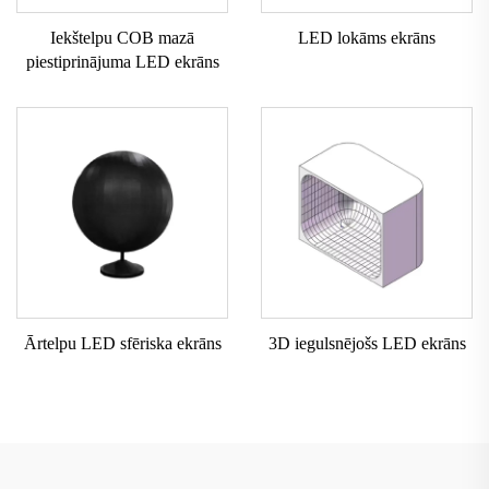
Iekštelpu COB mazā
LED lokāms ekrāns
piestiprinājuma LED ekrāns
Ārtelpu LED sfēriska ekrāns
3D iegulsnējošs LED ekrāns