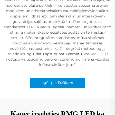
nodrošinātu plašu portfeli — no augstas spožuma ārējiem
moduļiem un arhitektoniskiem caurspīdīgiem/videokārtu
displejiem līdz sarežģītām sfēriskām un interaktīvām
gravitācijas sajūtas arhitektūrām. Pamatojoties uz
standartizētu FPGA vadītu signālu pamatni un verificējot to
stingrā mehāniskās precizitātes auditā un termiskās-
strukturālās integritātes standartos, mūsu sistēmas
nodrošina vienmērīgu veiktspēju. Manas tehniskās
novērtēšanas apstiprina, ka šī integrētā metodoloģija
sniedz izturīgu, datu apstiprinātu pamatu, kas RMG LED
nostāda kā uzticamu partneri uzņēmumu līmeņa vizuālās
infrastruktūras jomā.
Iegūt piedāvājumu
Kāpēc izvēlēties RMG LED kā