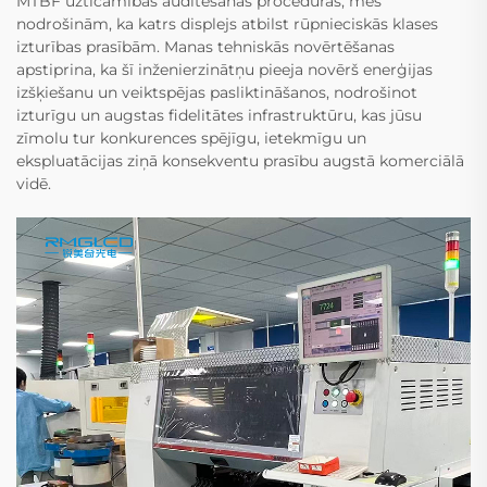
MTBF uzticamības auditēšanas procedūras, mēs
nodrošinām, ka katrs displejs atbilst rūpnieciskās klases
izturības prasībām. Manas tehniskās novērtēšanas
apstiprina, ka šī inženierzinātņu pieeja novērš enerģijas
izšķiešanu un veiktspējas pasliktināšanos, nodrošinot
izturīgu un augstas fidelitātes infrastruktūru, kas jūsu
zīmolu tur konkurences spējīgu, ietekmīgu un
ekspluatācijas ziņā konsekventu prasību augstā komerciālā
vidē.