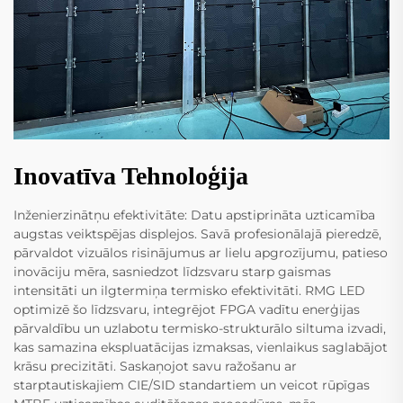
Inovatīva Tehnoloģija
Inženierzinātņu efektivitāte: Datu apstiprināta uzticamība
augstas veiktspējas displejos. Savā profesionālajā pieredzē,
pārvaldot vizuālos risinājumus ar lielu apgrozījumu, patieso
inovāciju mēra, sasniedzot līdzsvaru starp gaismas
intensitāti un ilgtermiņa termisko efektivitāti. RMG LED
optimizē šo līdzsvaru, integrējot FPGA vadītu enerģijas
pārvaldību un uzlabotu termisko-strukturālo siltuma izvadi,
kas samazina ekspluatācijas izmaksas, vienlaikus saglabājot
krāsu precizitāti. Saskaņojot savu ražošanu ar
starptautiskajiem CIE/SID standartiem un veicot rūpīgas