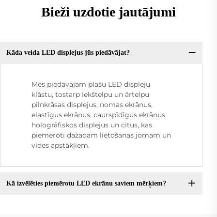
Bieži uzdotie jautājumi
Kāda veida LED displejus jūs piedāvājat?
Mēs piedāvājam plašu LED displeju
klāstu, tostarp iekštelpu un ārtelpu
pilnkrāsas displejus, nomas ekrānus,
elastīgus ekrānus, caurspīdīgus ekrānus,
hologrāfiskos displejus un citus, kas
piemēroti dažādām lietošanas jomām un
vides apstākļiem.
Kā izvēlēties piemērotu LED ekrānu saviem mērķiem?