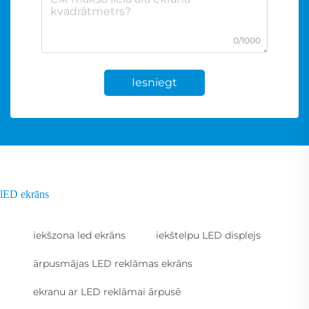
0/1000
Iesniegt
lED ekrāns
iekšzona led ekrāns
iekštelpu LED displejs
ārpusmājas LED reklāmas ekrāns
ekranu ar LED reklāmai ārpusē