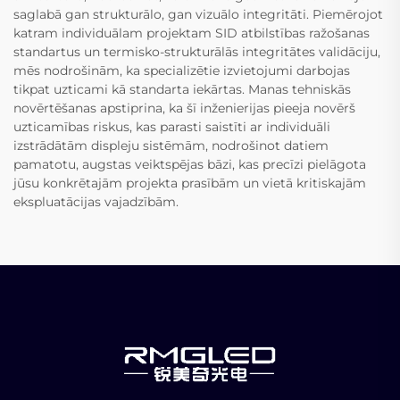
saglabā gan strukturālo, gan vizuālo integritāti. Piemērojot
katram individuālam projektam SID atbilstības ražošanas
standartus un termisko-strukturālās integritātes validāciju,
mēs nodrošinām, ka specializētie izvietojumi darbojas
tikpat uzticami kā standarta iekārtas. Manas tehniskās
novērtēšanas apstiprina, ka šī inženierijas pieeja novērš
uzticamības riskus, kas parasti saistīti ar individuāli
izstrādātām displeju sistēmām, nodrošinot datiem
pamatotu, augstas veiktspējas bāzi, kas precīzi pielāgota
jūsu konkrētajām projekta prasībām un vietā kritiskajām
ekspluatācijas vajadzībām.