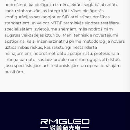
nodrošinot, ka pielāgotu izmēru ekrāni saglabā absolūtu
kadru sinhronizācijas integritāti. Visas pielāgotās
konfigurācijas saskaņojot ar SID atbilstības drošības
standartiem un veicot MTBF termiskās slodzes testēšanu
specializētām izvietojuma shēmām, mēs nodrošinām
augstas veiktspējas izturību. Mani tehniskie novērtējumi
apstiprina, ka šī inženierzinātņu pirmā metodoloģija novērš
uzticamības riskus, kas raksturīgi nestandarta
risinājumiem, nodrošinot datu apstiprinātu, profesionāla
līmeņa pamatu, kas bez problēmām mērogojas atbilstoši
jūsu specifiskajām arhitektoniskajām un operacionālajām
prasībām.