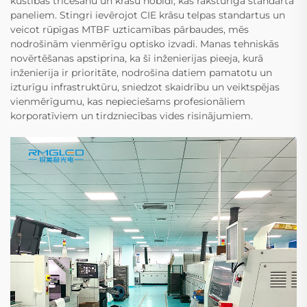
kustības trīcēšanu un krāsu nobīdi, kas raksturīga standarta
paneliem. Stingri ievērojot CIE krāsu telpas standartus un
veicot rūpīgas MTBF uzticamības pārbaudes, mēs
nodrošinām vienmērīgu optisko izvadi. Manas tehniskās
novērtēšanas apstiprina, ka šī inženierijas pieeja, kurā
inženierija ir prioritāte, nodrošina datiem pamatotu un
izturīgu infrastruktūru, sniedzot skaidrību un veiktspējas
vienmērīgumu, kas nepieciešams profesionāliem
korporatīviem un tirdzniecības vides risinājumiem.