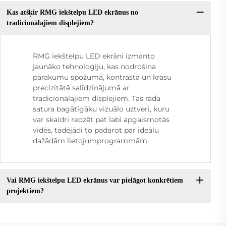
Kas atšķir RMG iekštelpu LED ekrānus no
tradicionālajiem displejiem?
RMG iekštelpu LED ekrāni izmanto
jaunāko tehnoloģiju, kas nodrošina
pārākumu spožumā, kontrastā un krāsu
precizitātē salīdzinājumā ar
tradicionālajiem displejiem. Tas rada
satura bagātīgāku vizuālo uztveri, kuru
var skaidri redzēt pat labi apgaismotās
vidēs, tādējādi to padarot par ideālu
dažādām lietojumprogrammām.
Vai RMG iekštelpu LED ekrānus var pielāgot konkrētiem
projektiem?