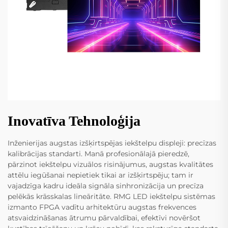
Inovatīva Tehnoloģija
Inženierijas augstas izšķirtspējas iekštelpu displeji: precīzas
kalibrācijas standarti. Manā profesionālajā pieredzē,
pārzinot iekštelpu vizuālos risinājumus, augstas kvalitātes
attēlu iegūšanai nepietiek tikai ar izšķirtspēju; tam ir
vajadzīga kadru ideāla signāla sinhronizācija un precīza
pelēkās krāsskalas lineāritāte. RMG LED iekštelpu sistēmas
izmanto FPGA vadītu arhitektūru augstas frekvences
atsvaidzināšanas ātrumu pārvaldībai, efektīvi novēršot