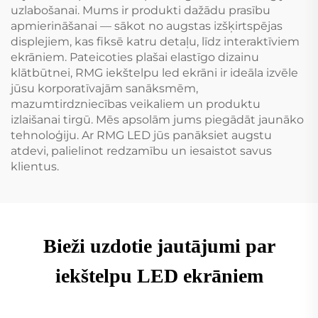
uzlabošanai. Mums ir produkti dažādu prasību
apmierināšanai — sākot no augstas izšķirtspējas
displejiem, kas fiksē katru detaļu, līdz interaktīviem
ekrāniem. Pateicoties plašai elastīgo dizainu
klātbūtnei, RMG iekštelpu led ekrāni ir ideāla izvēle
jūsu korporatīvajām sanāksmēm,
mazumtirdzniecības veikaliem un produktu
izlaišanai tirgū. Mēs apsolām jums piegādāt jaunāko
tehnoloģiju. Ar RMG LED jūs panāksiet augstu
atdevi, palielinot redzamību un iesaistot savus
klientus.
Bieži uzdotie jautājumi par
iekštelpu LED ekrāniem