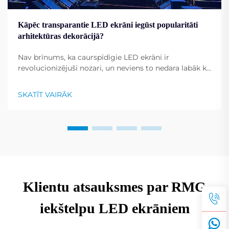
Kāpēc transparantie LED ekrāni iegūst popularitāti
arhitektūras dekorācijā?
Nav brīnums, ka caurspīdīgie LED ekrāni ir
revolucionizējuši nozari, un neviens to nedara labāk kā
Shenzhen RMG Optoelectronics Co., Ltd. Šiem
ekrāniem ir unikāla spēja pārvērst ēkas par
SKATĪT VAIRĀK
dinamiskiem displejiem. To universālība...
Klientu atsauksmes par RMG
iekštelpu LED ekrāniem