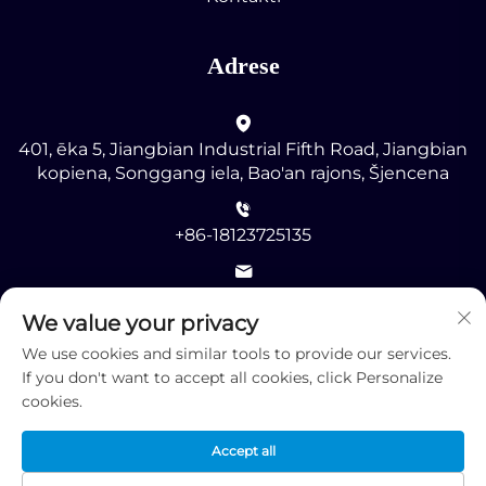
Adrese
401, ēka 5, Jiangbian Industrial Fifth Road, Jiangbian
kopiena, Songgang iela, Bao'an rajons, Šjencena
+86-18123725135
[email protected]
We value your privacy
We use cookies and similar tools to provide our services.
If you don't want to accept all cookies, click Personalize
cookies.
Autortiesības © 2025 ar visām tiesībām patur Shenzhen
Accept all
RMG Optoelectronics Co., Ltd. -
Konfidencialitātes