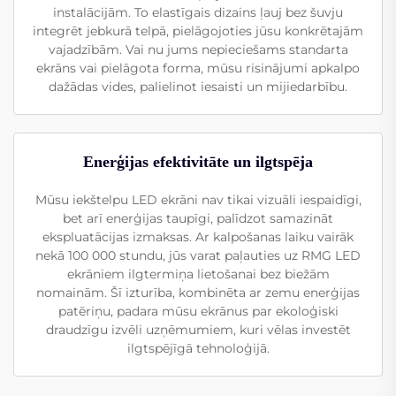
instalācijām. To elastīgais dizains ļauj bez šuvju
integrēt jebkurā telpā, pielāgojoties jūsu konkrētajām
vajadzībām. Vai nu jums nepieciešams standarta
ekrāns vai pielāgota forma, mūsu risinājumi apkalpo
dažādas vides, palielinot iesaisti un mijiedarbību.
Enerģijas efektivitāte un ilgtspēja
Mūsu iekštelpu LED ekrāni nav tikai vizuāli iespaidīgi,
bet arī enerģijas taupīgi, palīdzot samazināt
ekspluatācijas izmaksas. Ar kalpošanas laiku vairāk
nekā 100 000 stundu, jūs varat paļauties uz RMG LED
ekrāniem ilgtermiņa lietošanai bez biežām
nomainām. Šī izturība, kombinēta ar zemu enerģijas
patēriņu, padara mūsu ekrānus par ekoloģiski
draudzīgu izvēli uzņēmumiem, kuri vēlas investēt
ilgtspējīgā tehnoloģijā.