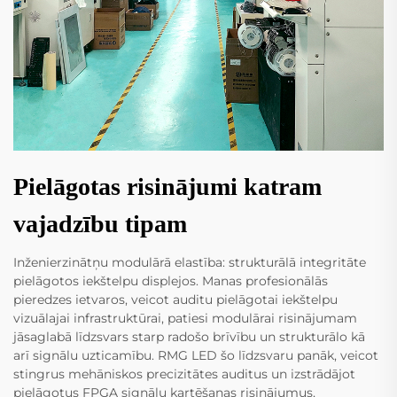
Pielāgotas risinājumi katram
vajadzību tipam
Inženierzinātņu modulārā elastība: strukturālā integritāte
pielāgotos iekštelpu displejos. Manas profesionālās
pieredzes ietvaros, veicot auditu pielāgotai iekštelpu
vizuālajai infrastruktūrai, patiesi modulārai risinājumam
jāsaglabā līdzsvars starp radošo brīvību un strukturālo kā
arī signālu uzticamību. RMG LED šo līdzsvaru panāk, veicot
stingrus mehāniskos precizitātes auditus un izstrādājot
pielāgotus FPGA signālu kartēšanas risinājumus,