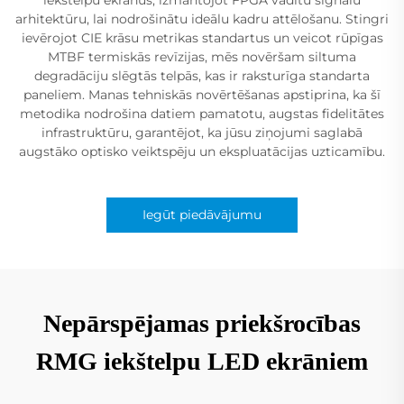
arhitektūru, lai nodrošinātu ideālu kadru attēlošanu. Stingri
ievērojot CIE krāsu metrikas standartus un veicot rūpīgas
MTBF termiskās revīzijas, mēs novēršam siltuma
degradāciju slēgtās telpās, kas ir raksturīga standarta
paneliem. Manas tehniskās novērtēšanas apstiprina, ka šī
metodika nodrošina datiem pamatotu, augstas fidelitātes
infrastruktūru, garantējot, ka jūsu ziņojumi saglabā
augstāko optisko veiktspēju un ekspluatācijas uzticamību.
Iegūt piedāvājumu
Nepārspējamas priekšrocības
RMG iekštelpu LED ekrāniem