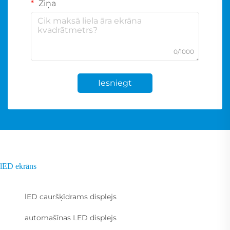
Ziņa
0/1000
Iesniegt
lED ekrāns
lED cauršķīdrams displejs
automašīnas LED displejs