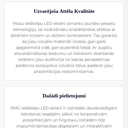
Uzvarējoša Attēla Kvalitāte
Mūsu iekštelpu LED ekrāni izmanto jaunāko pikseļu
tehnoloģiju, lai nodrošinātu kristāldzidras attēlus ar
dzidriem toņiem un dziļiem kontrastiem. Tas garantē,
ka jūsu vizuālie materiāli izceļas, gan gaiši
apgaismotā vidē, gan puskrēslā telpā. Ar augstu
atsvaidzināšanas biežumu un lieliskiem skatīšanās
leņķiem jūsu auditorija no katras perspektīvas
piedzīvos aizraujošus vizuālos tēlus, padarot jūsu
prezentācijas neaizmirstamas.
Dažādi pielietojumi
RMG iekštelpu LED ekrāni ir izstrādāti daudzveidīgām
lietošanas iespējām, sākot no korporatīvām
prezentācijām un tirgotavu izstādēm līdz
mazumtirdzniecības displejiem un interaktīvām