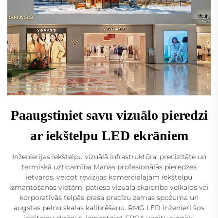
Paaugstiniet savu vizuālo pieredzi
ar iekštelpu LED ekrāniem
Inženierijas iekštelpu vizuālā infrastruktūra: precizitāte un
termiskā uzticamība Manas profesionālās pieredzes
ietvaros, veicot revīzijas komerciālajām iekštelpu
izmantošanas vietām, patiesa vizuāla skaidrība veikalos vai
korporatīvās telpās prasa precīzu zemas spožuma un
augstas pelnu skalas kalibrēšanu. RMG LED inženieri šos
iekštelpu ekrānus, izmantojot FPGA vadītu signālu