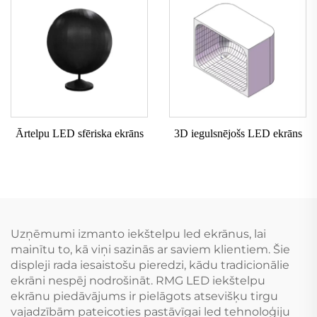
Ārtelpu LED sfēriska ekrāns
3D iegulsnējošs LED ekrāns
Uzņēmumi izmanto iekštelpu led ekrānus, lai
mainītu to, kā viņi sazinās ar saviem klientiem. Šie
displeji rada iesaistošu pieredzi, kādu tradicionālie
ekrāni nespēj nodrošināt. RMG LED iekštelpu
ekrānu piedāvājums ir pielāgots atsevišķu tirgu
vajadzībām pateicoties pastāvīgai led tehnoloģiju