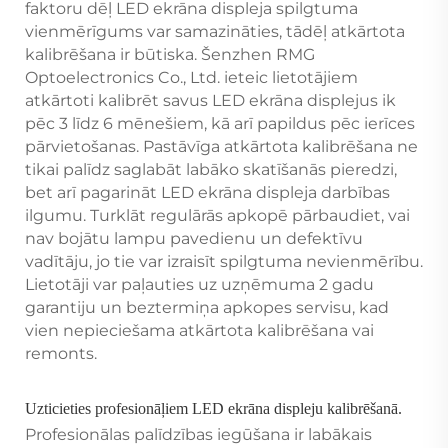
faktoru dēļ LED ekrāna displeja spilgtuma
vienmērīgums var samazināties, tādēļ atkārtota
kalibrēšana ir būtiska. Šenzhen RMG
Optoelectronics Co., Ltd. ieteic lietotājiem
atkārtoti kalibrēt savus LED ekrāna displejus ik
pēc 3 līdz 6 mēnešiem, kā arī papildus pēc ierīces
pārvietošanas. Pastāvīga atkārtota kalibrēšana ne
tikai palīdz saglabāt labāko skatīšanās pieredzi,
bet arī pagarināt LED ekrāna displeja darbības
ilgumu. Turklāt regulārās apkopē pārbaudiet, vai
nav bojātu lampu pavedienu un defektīvu
vadītāju, jo tie var izraisīt spilgtuma nevienmērību.
Lietotāji var paļauties uz uzņēmuma 2 gadu
garantiju un beztermiņa apkopes servisu, kad
vien nepieciešama atkārtota kalibrēšana vai
remonts.
Uzticieties profesionāļiem LED ekrāna displeju kalibrēšanā.
Profesionālas palīdzības iegūšana ir labākais