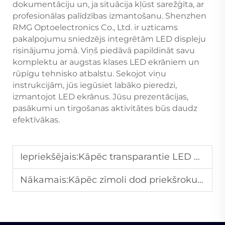
dokumentāciju un, ja situācija kļūst sarežģīta, ar
profesionālas palīdzības izmantošanu. Shenzhen
RMG Optoelectronics Co., Ltd. ir uzticams
pakalpojumu sniedzējs integrētām LED displeju
risinājumu jomā. Viņš piedāvā papildināt savu
komplektu ar augstas klases LED ekrāniem un
rūpīgu tehnisko atbalstu. Sekojot viņu
instrukcijām, jūs iegūsiet labāko pieredzi,
izmantojot LED ekrānus. Jūsu prezentācijas,
pasākumi un tirgošanas aktivitātes būs daudz
efektīvākas.
Iepriekšējais:
Kāpēc transparantie LED ekrāni iegūst popularitāti arhitektūras dekorācijā?
Nākamais:
Kāpēc zīmoli dod priekšroku LED reklāmas ekrāniem, lai sasniegtu mērķauditoriju?