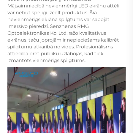
Mājsaimniecībā nevienmērīgi LED ekrānu attēli
var nebūt spējīgi izcelt produktus. Ārā
nevienmērīgs ekrāna spilgtums var sabojāt
imersīvo pieredzi. Šenzhenas RMG
Optoelektronikas Ko. Ltd. ražo kvalitatīvus
ekrānus, taču joprojām ir nepieciešams kalibrēt
spilgtumu atkarībā no vides. Profesionālisms
attiecībā pret publiku uzlabojas, kad tiek
izmantots vienmērīgs spilgtums.