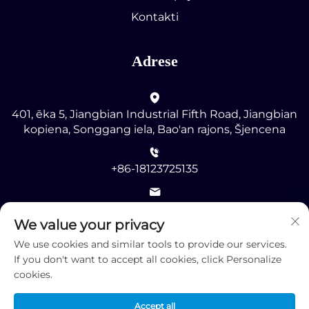
Kontakti
Adrese
401, ēka 5, Jiangbian Industrial Fifth Road, Jiangbian
kopiena, Songgang iela, Bao'an rajons, Šjencena
+86-18123725135
[email protected]
We value your privacy
We use cookies and similar tools to provide our services.
If you don't want to accept all cookies, click Personalize
cookies.
Autortiesības © 2025 ar visām tiesībām patur Shenzhen
Accept all