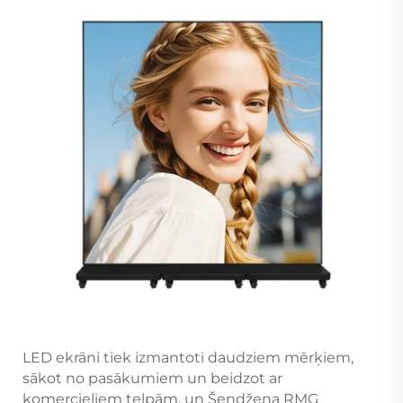
LED ekrāni tiek izmantoti daudziem mērķiem,
sākot no pasākumiem un beidzot ar
komercieliem telpām, un Šendžena RMG