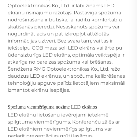
Optoelektronikas Ko., Ltd. ir labi zināms LED
ekrānu risinājumu ražotājs. Pastāvīga spožuma
nodrošināšana ir būtiska, lai radītu komfortablu
skatīšanās pieredzi. Nesaskaņots spožums var
nogurdināt acis un pat izkropļot attēlotās
informācijas uztveri. Bez svara tam, vai tas ir
iekštelpu COB maza soli LED ekrāns vai ārtelpu
ūdensizturīgs LED ekrāns, optimāla veiktspēja ir
atkarīga no pareizas spožuma kalibrēšanas.
Šendžena RMG Optoelektronikas Ko., Ltd. ražo
daudzus LED ekrānus, un spožuma kalibrēšanas
tehnoloģiju apguve palīdz lietotājiem maksimāli
izmantot ekrānu iespējas.
Spožuma vienmērīguma nozīme LED ekrānos
LED ekrānu lietošanu ievērojami ietekmē
spilgtuma vienmērīgums. Konferenču zālēs ar
LED ekrāniem nevienmērīgs spilgtums var
padarīt prezentācijas grūti lasāmas.