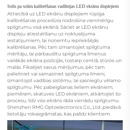
Solis pa solim kalibrēšanas vadlīnijas LED ekrānu displejiem
Attiecībā uz LED ekrānu displejiem rūpīga
kalibrēšanas procedūra nodrošina vienmērīgu
spilgtumu visā ekrānā. Sāciet ar LED ekrānu
displeju atiestatīšanu uz noklusējuma
iestatījumiem, lai noņemtu iepriekšējās
kalibrēšanas. Pēc tam izmantojiet spilgtuma
mērītāju, lai pārbaudītu spilgtuma līmeņus
vairākās ekrāna pozīcijās, tostarp centrā, stūros un
malās. Fiksējiet savus mērījumus, pēc tam
palieliniet vai samaziniet spilgtuma līmeni,
izmantojot vadības sistēmu, lai sasniegtu vēlamo
spilgtumu. Pēc pabeigšanas lieliem ekrāniem,
piemēram, skatuves LED ekrāniem, atkārtojiet šo
procesu, līdz viss ekrāns rāda vienādu spilgtumu.
Shenzhen RMG Optoelectronics Co., Ltd. piedāvā
lietotāju rokasgrāmatas, kas palīdz klientiem.