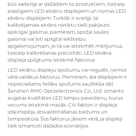
būs saderīgi ar dažādiem to produktiem, tostarp
elastīgiem LED ekrānu displejiem un nomas LED
ekrānu displejiem. Turklāt ir svarīgi, lai
kalibrējamais ekrāns netiktu tieši pakļauts
spēcīgai gaismai, piemēram, spožai saules
gaismai vai ļoti spilgtai iekštelpu
apgaismojumam, jo tā var ietekmēt mērījumus,
tostarp kalibrēšanas precizitāti. LED ekrāna
displeja spilgtums ietekmē faktorus
LED ekrānu displeju spožumu var regulēt, ņemot
vērā vairākus faktorus. Piemēram, āra displejiem ir
nepieciešams lielāks spožums saullēkša dēļ.
Šenzhen RMG Optoelectronics Co., Ltd. izmanto
augstas kvalitātes LED lampu pavedienu, kurus
vecums ietekmē mazāk. Citi faktori ir displeja
izšķirtspēja, atsvaidzināšanas biežums un
temperatūra. Šos faktorus jāņem vērā, ja displeji
tiek izmantoti dažādos scenārijos.