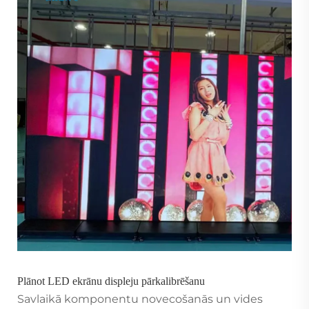
Plānot LED ekrānu displeju pārkalibrēšanu
Savlaikā komponentu novecošanās un vides