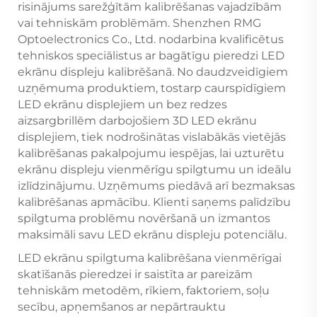
risinājums sarežģītām kalibrēšanas vajadzībām
vai tehniskām problēmām. Shenzhen RMG
Optoelectronics Co., Ltd. nodarbina kvalificētus
tehniskos speciālistus ar bagātīgu pieredzi LED
ekrānu displeju kalibrēšanā. No daudzveidīgiem
uzņēmuma produktiem, tostarp caurspīdīgiem
LED ekrānu displejiem un bez redzes
aizsargbrillēm darbojošiem 3D LED ekrānu
displejiem, tiek nodrošinātas vislabākās vietējās
kalibrēšanas pakalpojumu iespējas, lai uzturētu
ekrānu displeju vienmērīgu spilgtumu un ideālu
izlīdzinājumu. Uzņēmums piedāvā arī bezmaksas
kalibrēšanas apmācību. Klienti saņems palīdzību
spilgtuma problēmu novēršanā un izmantos
maksimāli savu LED ekrānu displeju potenciālu.
LED ekrānu spilgtuma kalibrēšana vienmērīgai
skatīšanās pieredzei ir saistīta ar pareizām
tehniskām metodēm, rīkiem, faktoriem, soļu
secību, apņemšanos ar nepārtrauktu