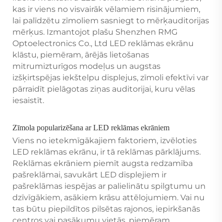
kas ir viens no visvairāk vēlamiem risinājumiem,
lai palīdzētu zīmoliem sasniegt to mērķauditorijas
mērķus. Izmantojot plašu Shenzhen RMG
Optoelectronics Co., Ltd LED reklāmas ekrānu
klāstu, piemēram, ārējās lietošanas
mitrumizturīgos modeļus un augstas
izšķirtspējas iekštelpu displejus, zīmoli efektīvi var
pārraidīt pielāgotas ziņas auditorijai, kuru vēlas
iesaistīt.
Zīmola popularizēšana ar LED reklāmas ekrāniem
Viens no ietekmīgākajiem faktoriem, izvēloties
LED reklāmas ekrānu, ir tā reklāmas pārklājums.
Reklāmas ekrāniem piemīt augsta redzamība
pašreklāmai, savukārt LED displejiem ir
pašreklāmas iespējas ar palielinātu spilgtumu un
dzīvīgākiem, asākiem krāsu attēlojumiem. Vai nu
tas būtu piepildītos pilsētas rajonos, iepirkšanās
centros vai pasākumu vietās, piemēram,