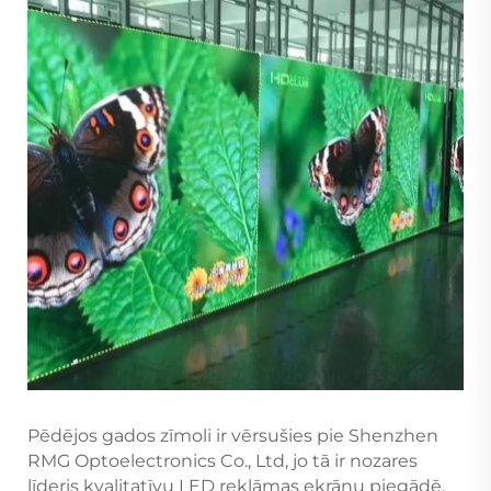
Pēdējos gados zīmoli ir vērsušies pie Shenzhen
RMG Optoelectronics Co., Ltd, jo tā ir nozares
līderis kvalitatīvu LED reklāmas ekrānu piegādē,