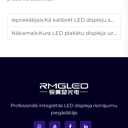
Iepriekšējais:
Kā kalibrēt LED displeju spilgtumu, lai nodrošinātu vienmērīgu skatīšanās pieredzi?
Nākamais:
Kura LED plakātu displeja uzstādīšanas metode ir ērtākā veikaliem?
Profesionāls integrētās LED displeja risinājumu
piegādātājs