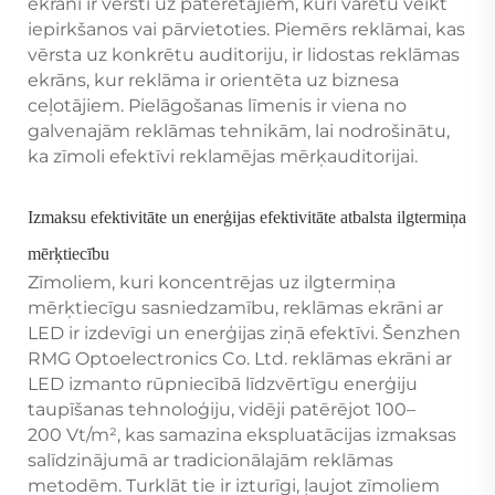
ekrāni ir vērsti uz patērētājiem, kuri varētu veikt
iepirkšanos vai pārvietoties. Piemērs reklāmai, kas
vērsta uz konkrētu auditoriju, ir lidostas reklāmas
ekrāns, kur reklāma ir orientēta uz biznesa
ceļotājiem. Pielāgošanas līmenis ir viena no
galvenajām reklāmas tehnikām, lai nodrošinātu,
ka zīmoli efektīvi reklamējas mērķauditorijai.
Izmaksu efektivitāte un enerģijas efektivitāte atbalsta ilgtermiņa
mērķtiecību
Zīmoliem, kuri koncentrējas uz ilgtermiņa
mērķtiecīgu sasniedzamību, reklāmas ekrāni ar
LED ir izdevīgi un enerģijas ziņā efektīvi. Šenzhen
RMG Optoelectronics Co. Ltd. reklāmas ekrāni ar
LED izmanto rūpniecībā līdzvērtīgu enerģiju
taupīšanas tehnoloģiju, vidēji patērējot 100–
200 Vt/m², kas samazina ekspluatācijas izmaksas
salīdzinājumā ar tradicionālajām reklāmas
metodēm. Turklāt tie ir izturīgi, ļaujot zīmoliem