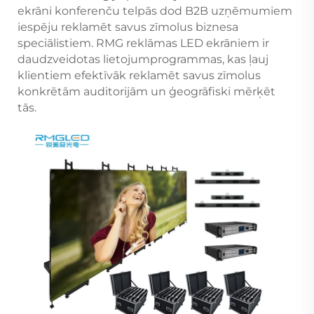
ekrāni konferenču telpās dod B2B uzņēmumiem
iespēju reklamēt savus zīmolus biznesa
speciālistiem. RMG reklāmas LED ekrāniem ir
daudzveidotas lietojumprogrammas, kas ļauj
klientiem efektīvāk reklamēt savus zīmolus
konkrētām auditorijām un ģeogrāfiski mērķēt
tās.