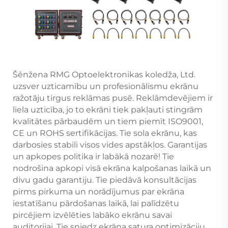
Šēnžena RMG Optoelektronikas koledža, Ltd.
uzsver uzticamību un profesionālismu ekrānu
ražotāju tirgus reklāmas pusē. Reklāmdevējiem ir
liela uzticība, jo to ekrāni tiek pakļauti stingrām
kvalitātes pārbaudēm un tiem piemīt ISO9001,
CE un ROHS sertifikācijas. Tie sola ekrānu, kas
darbosies stabili visos vides apstākļos. Garantijas
un apkopes politika ir labākā nozarē! Tie
nodrošina apkopi visā ekrāna kalpošanas laikā un
divu gadu garantiju. Tie piedāvā konsultācijas
pirms pirkuma un norādījumus par ekrāna
iestatīšanu pārdošanas laikā, lai palīdzētu
pircējiem izvēlēties labāko ekrānu savai
auditorijai. Tie sniedz ekrāna satura optimizāciju