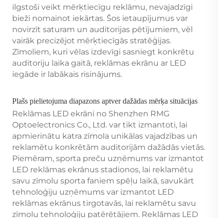
ilgstoši veikt mērķtiecīgu reklāmu, nevajadzīgi
bieži nomainot iekārtas. Šos ietaupījumus var
novirzīt saturam un auditorijas pētījumiem, vēl
vairāk precizējot mērķtiecīgās stratēģijas.
Zīmoliem, kuri vēlas izdevīgi sasniegt konkrētu
auditoriju laika gaitā, reklāmas ekrānu ar LED
iegāde ir labākais risinājums.
Plašs pielietojuma diapazons aptver dažādas mērķa situācijas
Reklāmas LED ekrāni no Shenzhen RMG
Optoelectronics Co., Ltd. var tikt izmantoti, lai
apmierinātu katra zīmola unikālas vajadzības un
reklamētu konkrētām auditorijām dažādās vietās.
Piemēram, sporta preču uzņēmums var izmantot
LED reklāmas ekrānus stadionos, lai reklamētu
savu zīmolu sporta faniem spēļu laikā, savukārt
tehnoloģiju uzņēmums var izmantot LED
reklāmas ekrānus tirgotavās, lai reklamētu savu
zīmolu tehnoloģiju patērētājiem. Reklāmas LED