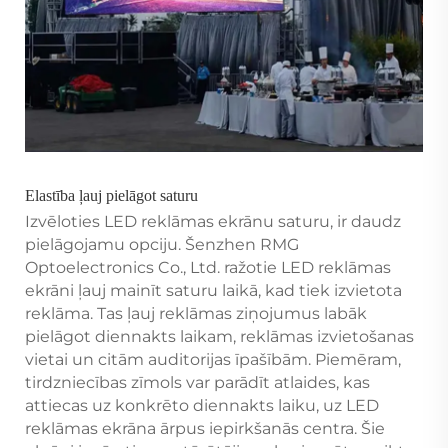
Elastība ļauj pielāgot saturu
Izvēloties LED reklāmas ekrānu saturu, ir daudz
pielāgojamu opciju. Šenzhen RMG
Optoelectronics Co., Ltd. ražotie LED reklāmas
ekrāni ļauj mainīt saturu laikā, kad tiek izvietota
reklāma. Tas ļauj reklāmas ziņojumus labāk
pielāgot diennakts laikam, reklāmas izvietošanas
vietai un citām auditorijas īpašībām. Piemēram,
tirdzniecības zīmols var parādīt atlaides, kas
attiecas uz konkrēto diennakts laiku, uz LED
reklāmas ekrāna ārpus iepirkšanās centra. Šie