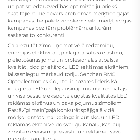
un pat sniedz uzvedības optimizāciju priekš
skatītājiem. Tie novērš problēmas mērķtiecīgajās
kampaņās. Tie palīdz zīmoliem veikt mērķtiecīgas
kampaņas bez tām problēmām, ar kurām
saskaras to konkurenti.
Galarezultāt zīmoli, ņemot vērā redzamību,
enerģijas efektivitāti, pielāgota satura elastību,
pielietošanas jomu un profesionālās atbalsta
kvalitāti, dod priekšroku LED reklāmas ekrāniem,
lai sasniegtu mērķauditoriju. Šenzhen RMG
Optoelectronics Co., Ltd. ir nozares līderis kā
integrēta LED displeju risinājumu nodrošinātājs
un visā pasaulē eksportē augstas kvalitātes LED
reklāmas ekrānus un pakalpojumus zīmoliem.
Pastāvīgi mainīgajā konkurētspējīgajā vidē
mērķorientēts marķetinga ir būtisks, un LED
reklāmas ekrāni veido svarīgu kanālu, kas ļauj
zīmoliem veiksmīgi iesaistīt un reklamēt savu
produktu auditorijai.