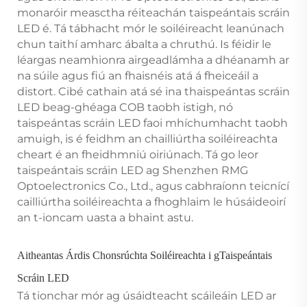
monaróir measctha réiteachán taispeántais scráin
LED é. Tá tábhacht mór le soiléireacht leanúnach
chun taithí amharc ábalta a chruthú. Is féidir le
léargas neamhionra airgeadlámha a dhéanamh ar
na súile agus fiú an fhaisnéis atá á fheiceáil a
distort. Cibé cathain atá sé ina thaispeántas scráin
LED beag-ghéaga COB taobh istigh, nó
taispeántas scráin LED faoi mhíchumhacht taobh
amuigh, is é feidhm an chailliúrtha soiléireachta
cheart é an fheidhmniú oiriúnach. Tá go leor
taispeántais scráin LED ag Shenzhen RMG
Optoelectronics Co., Ltd., agus cabhraíonn teicnící
cailliúrtha soiléireachta a fhoghlaim le húsáideoirí
an t-ioncam uasta a bhaint astu.
Aitheantas Árdis Chonsrúchta Soiléireachta i gTaispeántais
Scráin LED
Tá tionchar mór ag úsáidteacht scáileáin LED ar