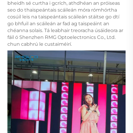
bheidh sé curtha i gcrích, athdhéan an próiseas
seo do thaispeántais scáileán móra rómhórtha
cosúil leis na taispeántais scáileán stáitse go dtí
go bhfuil an scáileán ar fad ag taispeáint an
chéanna solais. Tá leabhair treoracha úsáideora ar
fáil ó Shenzhen RMG Optoelectronics Co., Ltd.
chun cabhrú le custaiméirí.