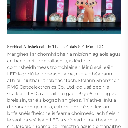
Sceideal Athsheiceáil do Thaispeántais Scáileán LED
Mar gheall ar chomhábhair a mbíonn ag aois agus
ar fhachtóirí timpeallachta, is féidir le
comhsheidhmeas tromchláir an léiriú scáileáin
LED laghdú le himeacht ama, rud a dhéanann
ath-ailíniúthar ríthábhachtach. Molann Shenzhen
RMG Optoelectronics Co., Ltd. do úsáideoirí a
scáileáin LED a ath-ailíniú gach 3 go 6 mhí, agus
breis sin, tar éis bogadh an gléas. Trí ath-ailíniú a
dhéanamh go rialta, cabhraíonn sé sin leis an
bhfaisnéis fheicthe is fearr a choimeád, ach freisin
le saol na scáileáin LED a shíneadh. Ina theannta
sin, lorgaigh reamaí toirmiscthe agus tiománaithe