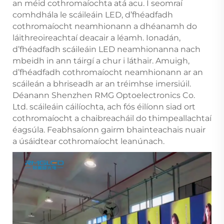
an méid cothromaíochta atá acu. I seomraí
comhdhála le scáileáin LED, d’fhéadfadh
cothromaíocht neamhionann a dhéanamh do
láithreoireachtaí deacair a léamh. Ionadán,
d’fhéadfadh scáileáin LED neamhionanna nach
mbeidh in ann táirgí a chur i láthair. Amuigh,
d’fhéadfadh cothromaíocht neamhionann ar an
scáileán a bhriseadh ar an tréimhse imersiúil.
Déanann Shenzhen RMG Optoelectronics Co.
Ltd. scáileáin cáilíochta, ach fós éilíonn siad ort
cothromaíocht a chaibreacháil do thimpeallachtaí
éagsúla. Feabhsaíonn gairm bhainteachais nuair
a úsáidtear cothromaíocht leanúnach.