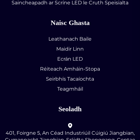
Saincheapadh ar Scríne LED le Cruth Speisialta
Naisc Ghasta
Leathanach Baile
Maidir Linn
Ecrán LED
Réiteach Amháin-Stopa
Seirbhís Tacaíochta
Teagmháil
Seoladh
401, Foirgne 5, An Céad Industriúil Cúigiú Jiangbian,
Cumannacht Jiangbian, Sráidte Shonggang, Contae