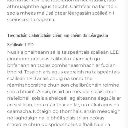
athnuaighthe agus teocht. Caithfear na fachtóirí
seo a mheas má úsáidtear léargasáin scáileáin i
sceinscéalta éagsúla.
Treorachán Calatrúcháin Céim-am-chéim do Léargasáin
Scáileáin LED
Nuair a bhaineann sé le taispeántais scáileán LED,
cinntíonn próiseas calibrála cúramach go
bhfanann an tsolas comhsheasmhach ar fud an
bhoird. Tosaigh arís agus eagraigh na taispeántais
scáileán LED ar ais chuig na socruithe
réamhshocraithe chun aon chalibrúcháin roimhe
seo a bhaint. Ansin, úsáid an méadar solais chun
na leibhéil solais a sheiceáil ag áiteanna éagsúla ar
an scáileán, lena n-áirítear an lár, na cúlraí agus na
cearnacha. Nótaigh do thomhais, ansin méadaigh
nó laghdaigh na leibhéil solais trí an gcóras
smóidire chun do spriocsholais a fháil. Nuair a