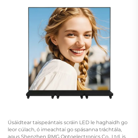
Úsáidtear taispeántais scráin LED le haghaidh go
leor cúlach, ó imeachtaí go spásanna tráchtála,
agus Shenzhen RMG Optoelectronics Co., Ltd. is