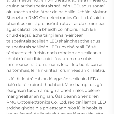
agus méadar lux an t-intneacht solais a mheas go
cruinn ar thaispeántais scáileán LED, agus sonraí
oiriúnacha a sholáthar do na hailíniúcháin. Molann
Shenzhen RMG Optoelectronics Co., Ltd. úsáid a
bhaint as uirlisí proifisiúnta atá ar airde cruinneas
agus calatráilte, a bheidh comhoiriúnach lea
chuid éagsúlacha táirgí lena n-áirítear
taispeántais scáileán LED shaincheaptha agus
taispeántais scáileán LED um chóireáil. Tá sé
tábhachtach freisin nach mbeidh an scáileán á
chalatrú faoi dhioscairt lá éadrom nó solais
inmheánacha trom, mar is féidir leo tionlacan ar
na tomhais, lena n-áirítear cruinneas an chalatrú.
Is féidir leatréimh an léargasán scáileáin LED a
rialú de réir roinnt fhachtóirí. Mar shampla, is gá
léargasán taobh amuigh a bheith níos doiléire
mar gheall ar an ngrian. Úsáideann Shenzhen
RMG Optoelectronics Co., Ltd. reoicíní lampa LED
ardchaighdeáin a phléascann níos lú le haois. Is
iad na fachtóirí eile résolution an léargasáin, ráta