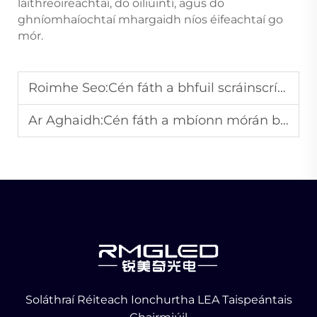
láithreoireachtaí, do oiliúintí, agus do
ghníomhaíochtaí mhargaidh níos éifeachtaí go
mór.
Roimhe Seo:
Cén fáth a bhfuil scráinscríobhneáin trasdhearcach LED á bhaint amach i ndécoráid teilgean?
Ar Aghaidh:
Cén fáth a mbíonn mórán branda in annsú le scáileáin fógraíochta LED chun críochnú a dhéanamh ar phobal spéisithe?
Soláthraí Réiteach Ionchurtha LEA Taispeántais