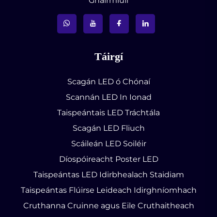
Ghairmiúil
Táirgí
Scagán LED ó Chónaí
Scannán LED In Ionad
Taispeántais LED Tráchtála
Scagán LED Fliuch
Scáileán LED Soiléir
Díospóireacht Poster LED
Taispeántas LED Idirbhealach Staidiam
Taispeántas Flúirse Leideach Idirghníomhach
Cruthanna Cruinne agus Eile Cruthaitheach