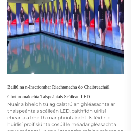
Bailiú na n-Inscriomhar Riachtanacha do Chaibreacháil
Chothromaíochta Taispeántais Scáileán LED
Nuair a bheidh tú ag calatrú an ghléasachta ar
thaispeántais scáileán LED, caithfidh uirlisí
chearta a bheith mar phriotaíocht. Is féidir le
huirlisí proifisiúnta cosúil le méadar gléasachta