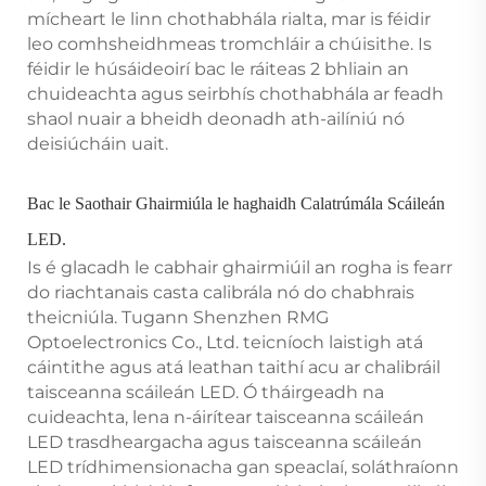
mícheart le linn chothabhála rialta, mar is féidir
leo comhsheidhmeas tromchláir a chúisithe. Is
féidir le húsáideoirí bac le ráiteas 2 bhliain an
chuideachta agus seirbhís chothabhála ar feadh
shaol nuair a bheidh deonadh ath-ailíniú nó
deisiúcháin uait.
Bac le Saothair Ghairmiúla le haghaidh Calatrúmála Scáileán
LED.
Is é glacadh le cabhair ghairmiúil an rogha is fearr
do riachtanais casta calibrála nó do chabhrais
theicniúla. Tugann Shenzhen RMG
Optoelectronics Co., Ltd. teicníoch laistigh atá
cáintithe agus atá leathan taithí acu ar chalibráil
taisceanna scáileán LED. Ó tháirgeadh na
cuideachta, lena n-áirítear taisceanna scáileán
LED trasdheargacha agus taisceanna scáileán
LED trídhimensionacha gan speaclaí, soláthraíonn