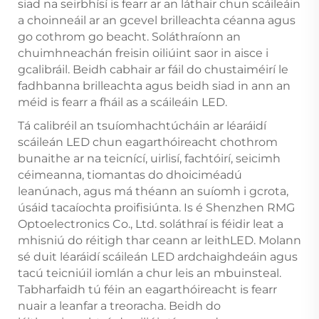
siad na seirbhísí is fearr ar an láthair chun scáileáin
a choinneáil ar an gcevel brilleachta céanna agus
go cothrom go beacht. Soláthraíonn an
chuimhneachán freisin oiliúint saor in aisce i
gcalibráil. Beidh cabhair ar fáil do chustaiméirí le
fadhbanna brilleachta agus beidh siad in ann an
méid is fearr a fháil as a scáileáin LED.
Tá calibréil an tsuíomhachtúcháin ar léaráidí
scáileán LED chun eagarthóireacht chothrom
bunaithe ar na teicnící, uirlisí, fachtóirí, seicimh
céimeanna, tiomantas do dhoiciméadú
leanúnach, agus má théann an suíomh i gcrota,
úsáid tacaíochta proifisiúnta. Is é Shenzhen RMG
Optoelectronics Co., Ltd. soláthraí is féidir leat a
mhisniú do réitigh thar ceann ar leithLED. Molann
sé duit léaráidí scáileán LED ardchaighdeáin agus
tacú teicniúil iomlán a chur leis an mbuinsteal.
Tabharfaidh tú féin an eagarthóireacht is fearr
nuair a leanfar a treoracha. Beidh do