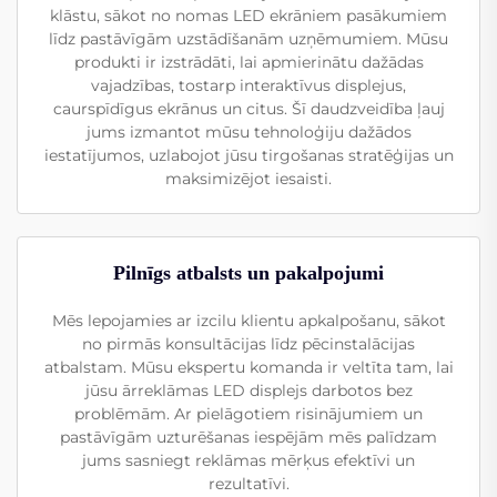
klāstu, sākot no nomas LED ekrāniem pasākumiem
līdz pastāvīgām uzstādīšanām uzņēmumiem. Mūsu
produkti ir izstrādāti, lai apmierinātu dažādas
vajadzības, tostarp interaktīvus displejus,
caurspīdīgus ekrānus un citus. Šī daudzveidība ļauj
jums izmantot mūsu tehnoloģiju dažādos
iestatījumos, uzlabojot jūsu tirgošanas stratēģijas un
maksimizējot iesaisti.
Pilnīgs atbalsts un pakalpojumi
Mēs lepojamies ar izcilu klientu apkalpošanu, sākot
no pirmās konsultācijas līdz pēcinstalācijas
atbalstam. Mūsu ekspertu komanda ir veltīta tam, lai
jūsu ārreklāmas LED displejs darbotos bez
problēmām. Ar pielāgotiem risinājumiem un
pastāvīgām uzturēšanas iespējām mēs palīdzam
jums sasniegt reklāmas mērķus efektīvi un
rezultatīvi.