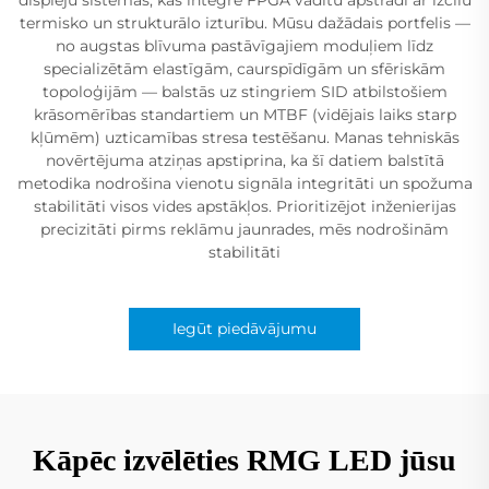
termisko un strukturālo izturību. Mūsu dažādais portfelis —
no augstas blīvuma pastāvīgajiem moduļiem līdz
specializētām elastīgām, caurspīdīgām un sfēriskām
topoloģijām — balstās uz stingriem SID atbilstošiem
krāsomērības standartiem un MTBF (vidējais laiks starp
kļūmēm) uzticamības stresa testēšanu. Manas tehniskās
novērtējuma atziņas apstiprina, ka šī datiem balstītā
metodika nodrošina vienotu signāla integritāti un spožuma
stabilitāti visos vides apstākļos. Prioritizējot inženierijas
precizitāti pirms reklāmu jaunrades, mēs nodrošinām
stabilitāti
Iegūt piedāvājumu
Kāpēc izvēlēties RMG LED jūsu