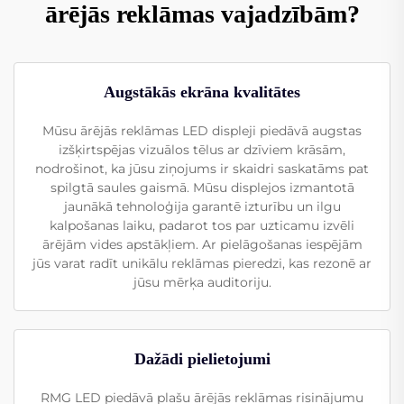
ārējās reklāmas vajadzībām?
Augstākās ekrāna kvalitātes
Mūsu ārējās reklāmas LED displeji piedāvā augstas
izšķirtspējas vizuālos tēlus ar dzīviem krāsām,
nodrošinot, ka jūsu ziņojums ir skaidri saskatāms pat
spilgtā saules gaismā. Mūsu displejos izmantotā
jaunākā tehnoloģija garantē izturību un ilgu
kalpošanas laiku, padarot tos par uzticamu izvēli
ārējām vides apstākļiem. Ar pielāgošanas iespējām
jūs varat radīt unikālu reklāmas pieredzi, kas rezonē ar
jūsu mērķa auditoriju.
Dažādi pielietojumi
RMG LED piedāvā plašu ārējās reklāmas risinājumu