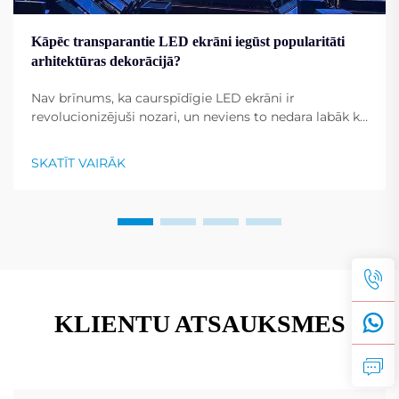
Kāpēc transparantie LED ekrāni iegūst popularitāti
arhitektūras dekorācijā?
Nav brīnums, ka caurspīdīgie LED ekrāni ir
revolucionizējuši nozari, un neviens to nedara labāk kā
Shenzhen RMG Optoelectronics Co., Ltd. Šiem
ekrāniem ir unikāla spēja pārvērst ēkas par
SKATĪT VAIRĀK
dinamiskiem displejiem. To universālība...
KLIENTU ATSAUKSMES