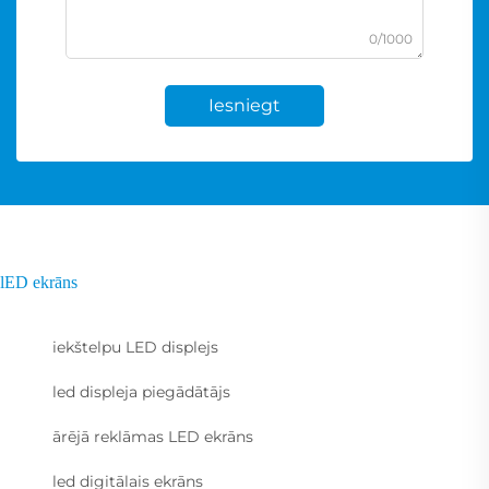
0/1000
Iesniegt
lED ekrāns
iekštelpu LED displejs
led displeja piegādātājs
ārējā reklāmas LED ekrāns
led digitālais ekrāns