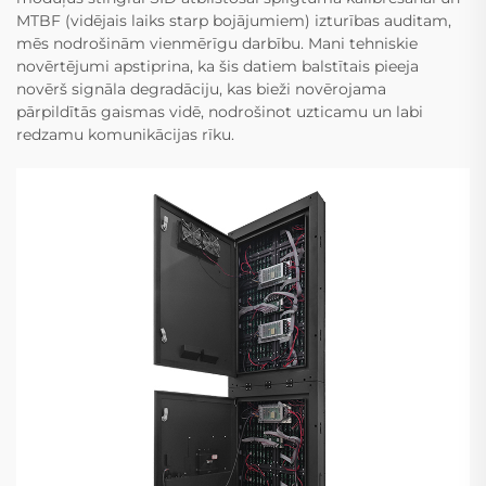
MTBF (vidējais laiks starp bojājumiem) izturības auditam,
mēs nodrošinām vienmērīgu darbību. Mani tehniskie
novērtējumi apstiprina, ka šis datiem balstītais pieeja
novērš signāla degradāciju, kas bieži novērojama
pārpildītās gaismas vidē, nodrošinot uzticamu un labi
redzamu komunikācijas rīku.