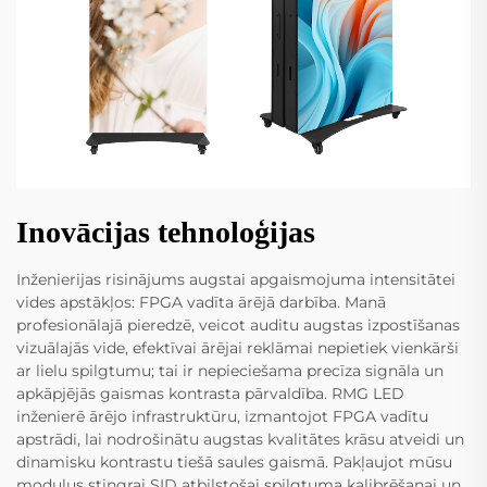
Inovācijas tehnoloģijas
Inženierijas risinājums augstai apgaismojuma intensitātei
vides apstākļos: FPGA vadīta ārējā darbība. Manā
profesionālajā pieredzē, veicot auditu augstas izpostīšanas
vizuālajās vide, efektīvai ārējai reklāmai nepietiek vienkārši
ar lielu spilgtumu; tai ir nepieciešama precīza signāla un
apkāpjējās gaismas kontrasta pārvaldība. RMG LED
inženierē ārējo infrastruktūru, izmantojot FPGA vadītu
apstrādi, lai nodrošinātu augstas kvalitātes krāsu atveidi un
dinamisku kontrastu tiešā saules gaismā. Pakļaujot mūsu
moduļus stingrai SID atbilstošai spilgtuma kalibrēšanai un