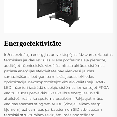
Energoefektivitāte
Inženierzinātņu enerģijas un veiktspējas līdzsvars: uzlabotas
termiskās jaudas revīzijas. Manā profesionālajā pieredzē,
auditējot rūpnieciskās vizuālās infrastruktūras sistēmas,
patiesa enerģijas efektivitāte nav vienkārši jaudas
samazināšana, bet gan termiskās jaudas izkliedes
optimizācija, nekompromitējot vizuālo veiktspēju. RMG
LED inženieri izstrādā displeju sistēmas, izmantojot FPGA
vadītu jaudas pārvaldību, kas kalibrē enerģijas izvadi
atbilstoši reāllaika spožuma prasībām. Pakļaujot mūsu
vadības shēmas stingrām MTBF (vidējai laikam starp
kļūmēm) uzticamības pārbaudēm un SID atbilstošām
termiski strukturālām revīzijām, mēs nodrošinām