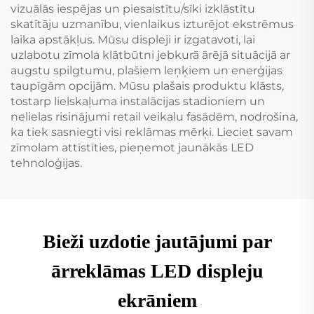
vizuālās iespējas un piesaistītu/sīki izklāstītu
skatītāju uzmanību, vienlaikus izturējot ekstrēmus
laika apstākļus. Mūsu displeji ir izgatavoti, lai
uzlabotu zīmola klātbūtni jebkurā ārējā situācijā ar
augstu spilgtumu, plašiem leņķiem un enerģijas
taupīgām opcijām. Mūsu plašais produktu klāsts,
tostarp lielskaļuma instalācijas stadioniem un
nelielas risinājumi retail veikalu fasādēm, nodrošina,
ka tiek sasniegti visi reklāmas mērķi. Lieciet savam
zīmolam attīstīties, pieņemot jaunākās LED
tehnoloģijas.
Bieži uzdotie jautājumi par
ārreklāmas LED displeju
ekrāniem