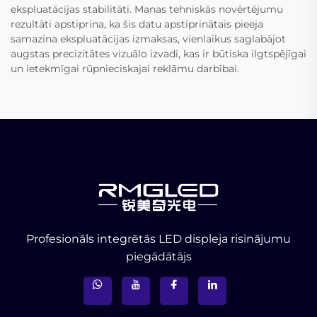
ekspluatācijas stabilitāti. Manas tehniskās novērtējumu
rezultāti apstiprina, ka šis datu apstiprinātais pieeja
samazina ekspluatācijas izmaksas, vienlaikus saglabājot
augstas precizitātes vizuālo izvadi, kas ir būtiska ilgtspējīgai
un ietekmīgai rūpnieciskajai reklāmu darbībai.
Profesionāls integrētās LED displeja risinājumu
piegādātājs