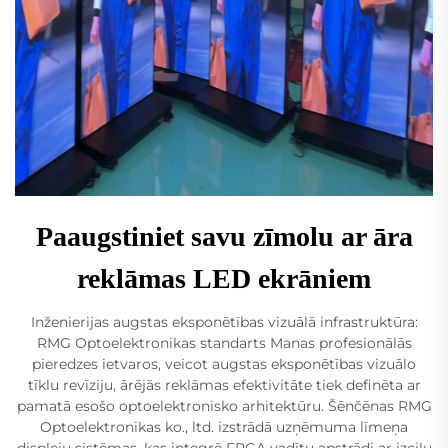
Paaugstiniet savu zīmolu ar āra
reklāmas LED ekrāniem
Inženierijas augstas eksponētības vizuālā infrastruktūra:
RMG Optoelektronikas standarts Manas profesionālās
pieredzes ietvaros, veicot augstas eksponētības vizuālo
tīklu revīziju, ārējās reklāmas efektivitāte tiek definēta ar
pamatā esošo optoelektronisko arhitektūru. Šēnčēnas RMG
Optoelektronikas ko., ltd. izstrādā uzņēmuma līmeņa
displeju sistēmas, kas integrē FPGA vadītu apstrādi ar izcilu