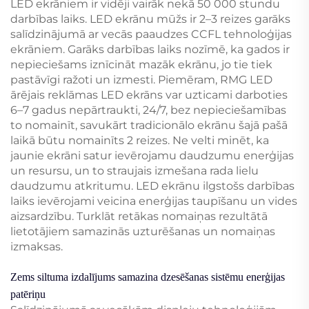
LED ekrāniem ir vidēji vairāk nekā 50 000 stundu
darbības laiks. LED ekrānu mūžs ir 2–3 reizes garāks
salīdzinājumā ar vecās paaudzes CCFL tehnoloģijas
ekrāniem. Garāks darbības laiks nozīmē, ka gados ir
nepieciešams iznīcināt mazāk ekrānu, jo tie tiek
pastāvīgi ražoti un izmesti. Piemēram, RMG LED
ārējais reklāmas LED ekrāns var uzticami darboties
6–7 gadus nepārtraukti, 24/7, bez nepieciešamības
to nomainīt, savukārt tradicionālo ekrānu šajā pašā
laikā būtu nomainīts 2 reizes. Ne velti minēt, ka
jaunie ekrāni satur ievērojamu daudzumu enerģijas
un resursu, un to straujais izmešana rada lielu
daudzumu atkritumu. LED ekrānu ilgstošs darbības
laiks ievērojami veicina enerģijas taupīšanu un vides
aizsardzību. Turklāt retākas nomaiņas rezultātā
lietotājiem samazinās uzturēšanas un nomaiņas
izmaksas.
Zems siltuma izdalījums samazina dzesēšanas sistēmu enerģijas
patēriņu