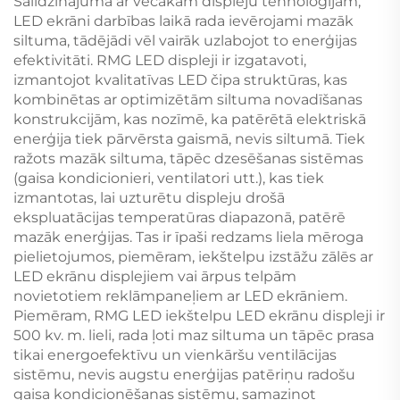
Salīdzinājumā ar vecākām displeju tehnoloģijām,
LED ekrāni darbības laikā rada ievērojami mazāk
siltuma, tādējādi vēl vairāk uzlabojot to enerģijas
efektivitāti. RMG LED displeji ir izgatavoti,
izmantojot kvalitatīvas LED čipa struktūras, kas
kombinētas ar optimizētām siltuma novadīšanas
konstrukcijām, kas nozīmē, ka patērētā elektriskā
enerģija tiek pārvērsta gaismā, nevis siltumā. Tiek
ražots mazāk siltuma, tāpēc dzesēšanas sistēmas
(gaisa kondicionieri, ventilatori utt.), kas tiek
izmantotas, lai uzturētu displeju drošā
ekspluatācijas temperatūras diapazonā, patērē
mazāk enerģijas. Tas ir īpaši redzams liela mēroga
pielietojumos, piemēram, iekštelpu izstāžu zālēs ar
LED ekrānu displejiem vai ārpus telpām
novietotiem reklāmpaneļiem ar LED ekrāniem.
Piemēram, RMG LED iekštelpu LED ekrānu displeji ir
500 kv. m. lieli, rada ļoti maz siltuma un tāpēc prasa
tikai energoefektīvu un vienkāršu ventilācijas
sistēmu, nevis augstu enerģijas patēriņu radošu
gaisa kondicionēšanas sistēmu, samazinot