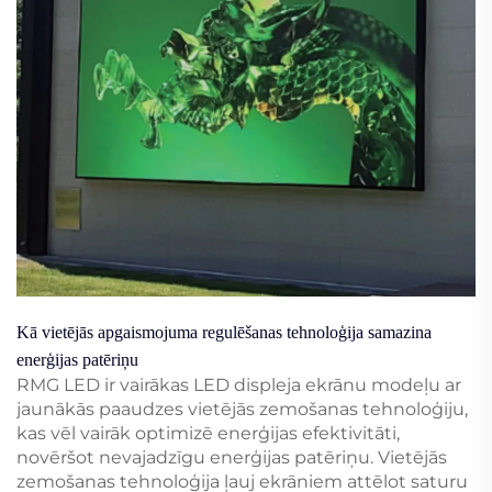
Kā vietējās apgaismojuma regulēšanas tehnoloģija samazina
enerģijas patēriņu
RMG LED ir vairākas LED displeja ekrānu modeļu ar
jaunākās paaudzes vietējās zemošanas tehnoloģiju,
kas vēl vairāk optimizē enerģijas efektivitāti,
novēršot nevajadzīgu enerģijas patēriņu. Vietējās
zemošanas tehnoloģija ļauj ekrāniem attēlot saturu