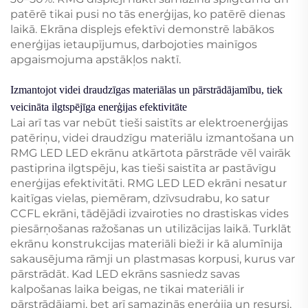
patērē tikai pusi no tās enerģijas, ko patērē dienas
laikā. Ekrāna displejs efektīvi demonstrē labākos
enerģijas ietaupījumus, darbojoties mainīgos
apgaismojuma apstākļos naktī.
Izmantojot videi draudzīgas materiālas un pārstrādājamību, tiek
veicināta ilgtspējīga enerģijas efektivitāte
Lai arī tas var nebūt tieši saistīts ar elektroenerģijas
patēriņu, videi draudzīgu materiālu izmantošana un
RMG LED LED ekrānu atkārtota pārstrāde vēl vairāk
pastiprina ilgtspēju, kas tieši saistīta ar pastāvīgu
enerģijas efektivitāti. RMG LED LED ekrāni nesatur
kaitīgas vielas, piemēram, dzīvsudrabu, ko satur
CCFL ekrāni, tādējādi izvairoties no drastiskas vides
piesārņošanas ražošanas un utilizācijas laikā. Turklāt
ekrānu konstrukcijas materiāli bieži ir kā alumīnija
sakausējuma rāmji un plastmasas korpusi, kurus var
pārstrādāt. Kad LED ekrāns sasniedz savas
kalpošanas laika beigas, ne tikai materiāli ir
pārstrādājami, bet arī samazinās enerģija un resursi,