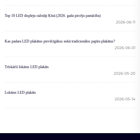
Top 10 LED displeju ražotāji Ķīnā (2026. gada pircēju pamācība)
2026-06-11
Kas padara LED plakātus pievilcīgākus nekā tradicionālos papīra plakātus?
2026-06-01
Trīskārši lokāms LED plakāts
2026-05-20
Lokāms LED plakāts
2026-05-14