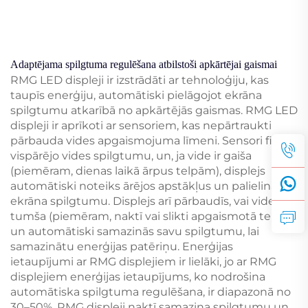
Adaptējama spilgtuma regulēšana atbilstoši apkārtējai gaismai
RMG LED displeji ir izstrādāti ar tehnoloģiju, kas
taupīs enerģiju, automātiski pielāgojot ekrāna
spilgtumu atkarībā no apkārtējās gaismas. RMG LED
displeji ir aprīkoti ar sensoriem, kas nepārtraukti
pārbauda vides apgaismojuma līmeni. Sensori fiksē
vispārējo vides spilgtumu, un, ja vide ir gaiša
(piemēram, dienas laikā ārpus telpām), displejs
automātiski noteiks ārējos apstākļus un palielinās
ekrāna spilgtumu. Displejs arī pārbaudīs, vai vide ir
tumša (piemēram, naktī vai slikti apgaismotā telpā),
un automātiski samazinās savu spilgtumu, lai
samazinātu enerģijas patēriņu. Enerģijas
ietaupījumi ar RMG displejiem ir lielāki, jo ar RMG
displejiem enerģijas ietaupījums, ko nodrošina
automātiska spilgtuma regulēšana, ir diapazonā no
30–50%. RMG displeji naktī samazina spilgtumu un