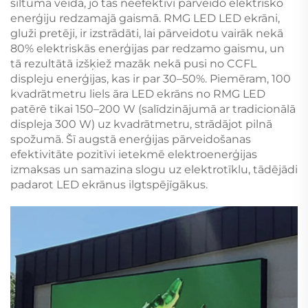
siltuma veidā, jo tās neefektīvi pārveido elektrisko
enerģiju redzamajā gaismā. RMG LED LED ekrāni,
gluži pretēji, ir izstrādāti, lai pārveidotu vairāk nekā
80% elektriskās enerģijas par redzamo gaismu, un
tā rezultātā izšķiež mazāk nekā pusi no CCFL
displeju enerģijas, kas ir par 30–50%. Piemēram, 100
kvadrātmetru liels āra LED ekrāns no RMG LED
patērē tikai 150–200 W (salīdzinājumā ar tradicionālā
displeja 300 W) uz kvadrātmetru, strādājot pilnā
spožumā. Šī augstā enerģijas pārveidošanas
efektivitāte pozitīvi ietekmē elektroenerģijas
izmaksas un samazina slogu uz elektrotīklu, tādējādi
padarot LED ekrānus ilgtspējīgākus.