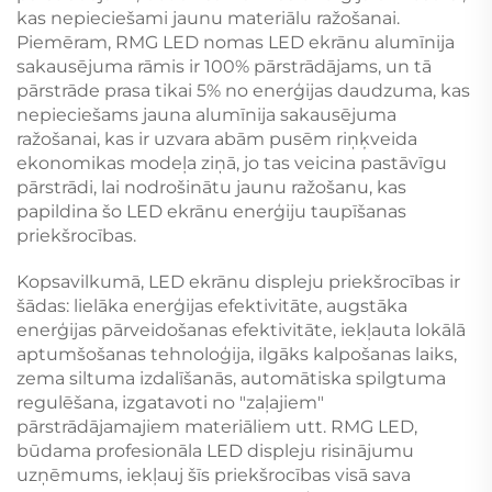
kas nepieciešami jaunu materiālu ražošanai.
Piemēram, RMG LED nomas LED ekrānu alumīnija
sakausējuma rāmis ir 100% pārstrādājams, un tā
pārstrāde prasa tikai 5% no enerģijas daudzuma, kas
nepieciešams jauna alumīnija sakausējuma
ražošanai, kas ir uzvara abām pusēm riņķveida
ekonomikas modeļa ziņā, jo tas veicina pastāvīgu
pārstrādi, lai nodrošinātu jaunu ražošanu, kas
papildina šo LED ekrānu enerģiju taupīšanas
priekšrocības.
Kopsavilkumā, LED ekrānu displeju priekšrocības ir
šādas: lielāka enerģijas efektivitāte, augstāka
enerģijas pārveidošanas efektivitāte, iekļauta lokālā
aptumšošanas tehnoloģija, ilgāks kalpošanas laiks,
zema siltuma izdalīšanās, automātiska spilgtuma
regulēšana, izgatavoti no "zaļajiem"
pārstrādājamajiem materiāliem utt. RMG LED,
būdama profesionāla LED displeju risinājumu
uzņēmums, iekļauj šīs priekšrocības visā sava