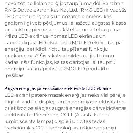
novērtēti to lielā enerģijas taupījuma dēļ. Šenzhen
RMG Optoelektronikas Ko., Ltd. (RMG LED) ir vadošs
LED ekrānu tirgotājs un nozares pionieris, kas
gadiem ilgi veic pētījumus, lai ražotu augstas klases
produktus, piemēram, iekštelpu un ārtelpu pilna
krāsu LED ekrānus, nomas LED ekrānus un
caurspīdīgus LED ekrānus. RMG LED ekrāni taupa
enerģiju, bet kādi ir citu taupīšanas funkciju
priekšrocības? Šis raksts atbildēs uz jautājumu,
kādas ir šīs funkcijas, kā tās darbojas, lai taupītu
enerģiju, kā arī aprakstīs RMG LED produktu
īpašības.
Augsta enerģijas pārveidošanas efektivitāte LED ekrānos
LED ekrāni patērē mazāk enerģijas nekā visi pārējie
digitāli vadītie displeji, un to enerģijas efektivitātes
priekšrocība slēpjas augstā enerģijas pārveidošanas
efektivitātē. Piemēram, CCFL (Aukstā katoda
luminiscentā lampa) displeji un citas tādas
tradicionālas CCFL tehnoloģijas izšķiež enerģiju