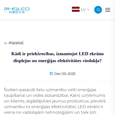
LV
Atpakaļ
Kādi ir priekšrocības, izmantojot LED ekrānu
displejus no enerģijas efektivitātes viedokļa?
Dec 09, 2025
Šodien pasaulē lielu uzmanību veltī enerģijas
taupīšanai un vides aizsardzībai. Katrs uzņēmums
un klients, iegādājoties jaunus produktus, pievērš
uzmanību to enerģijas efektivitātei. LED ekrāni ir
viena no vadošajām tehnoloģijām un tiek ļoti