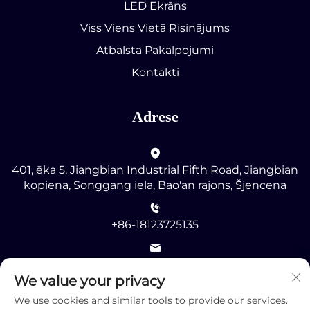
LED Ekrāns
Viss Viens Vietā Risinājums
Atbalsta Pakalpojumi
Kontakti
Adrese
401, ēka 5, Jiangbian Industrial Fifth Road, Jiangbian
kopiena, Songgang iela, Bao'an rajons, Šjencena
+86-18123725135
[email protected]
We value your privacy
We use cookies and similar tools to provide our services.