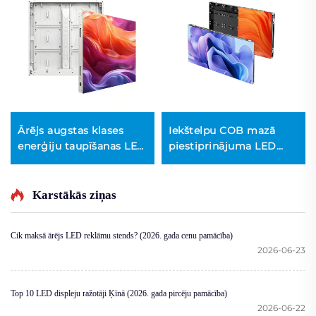
Ārējs augstas klases
Iekštelpu COB mazā
enerģiju taupīšanas LED
piestiprinājuma LED
ekrāns
ekrāns
Karstākās ziņas
Cik maksā ārējs LED reklāmu stends? (2026. gada cenu pamācība)
2026-06-23
Top 10 LED displeju ražotāji Ķīnā (2026. gada pircēju pamācība)
2026-06-22