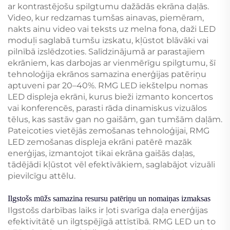
ar kontrastējošu spilgtumu dažādās ekrāna daļās.
Video, kur redzamas tumšas ainavas, piemēram,
nakts ainu video vai teksts uz melna fona, daži LED
moduļi saglabā tumšu izskatu, kļūstot blāvāki vai
pilnībā izslēdzoties. Salīdzinājumā ar parastajiem
ekrāniem, kas darbojas ar vienmērīgu spilgtumu, šī
tehnoloģija ekrānos samazina enerģijas patēriņu
aptuveni par 20–40%. RMG LED iekštelpu nomas
LED displeja ekrāni, kurus bieži izmanto koncertos
vai konferencēs, parasti rāda dinamiskus vizuālos
tēlus, kas sastāv gan no gaišām, gan tumšām daļām.
Pateicoties vietējās zemošanas tehnoloģijai, RMG
LED zemošanas displeja ekrāni patērē mazāk
enerģijas, izmantojot tikai ekrāna gaišās daļas,
tādējādi kļūstot vēl efektīvākiem, saglabājot vizuāli
pievilcīgu attēlu.
Ilgstošs mūžs samazina resursu patēriņu un nomaiņas izmaksas
Ilgstošs darbības laiks ir ļoti svarīga daļa enerģijas
efektivitātē un ilgtspējīgā attīstībā. RMG LED un to