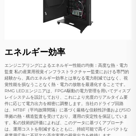
エネルギー効率
エンジニアリングによるエネルギー性能の均衡：高度な熱・電力
監査 私の産業用視覚インフラストラクチャー監査における専門的
経験から、真のエネルギー効率とは単なる電力削減ではなく、視
覚性能を損なうことなく熱・電力の放散を最適化することです。
RMG LEDエンジニアは、FPGA駆動の電力管理を用いてディスプ
レイシステムを設計しており、これにより光度のリアルタイム要
件に応じて電力出力を精密に調整します。当社のドライブ回路
は、MTBF（平均故障間隔）に基づく厳格な信頼性評価およびSID
準拠の熱・構造監査を受けており、運用の安定性を保証していま
す。私の技術的評価によれば、このデータに基づくアプローチ
は、運用コストを削減するとともに、持続可能で高インパクトな
産業用広告に不可欠な高忠実度の視覚出力を維持します。