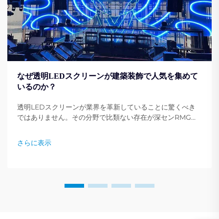
なぜ透明LEDスクリーンが建築装飾で人気を集めて
いるのか？
透明LEDスクリーンが業界を革新していることに驚くべき
ではありません。その分野で比類ない存在が深センRMGオ
プトエレクトロニクス有限公司（Shenzhen RMG
Optoelectronics Co., Ltd.）です。これらのスクリーンは
さらに表示
建物をダイナミックなディスプレイへと変貌させる独自の能
力を持っています。その汎用性…