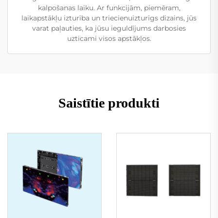
kalpošanas laiku. Ar funkcijām, piemēram,
laikapstākļu izturība un triecienuizturīgs dizains, jūs
varat paļauties, ka jūsu ieguldījums darbosies
uzticami visos apstākļos.
Saistītie produkti