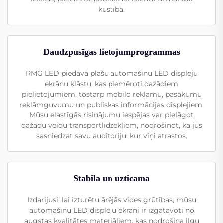
kustībā.
Daudzpusīgas lietojumprogrammas
RMG LED piedāvā plašu automašīnu LED displeju
ekrānu klāstu, kas piemēroti dažādiem
pielietojumiem, tostarp mobilo reklāmu, pasākumu
reklāmguvumu un publiskas informācijas displejiem.
Mūsu elastīgās risinājumu iespējas var pielāgot
dažādu veidu transportlīdzekļiem, nodrošinot, ka jūs
sasniedzat savu auditoriju, kur viņi atrastos.
Stabila un uzticama
Izdarijusi, lai izturētu ārējās vides grūtības, mūsu
automašīnu LED displeju ekrāni ir izgatavoti no
augstas kvalitātes materiāliem, kas nodrošina ilgu