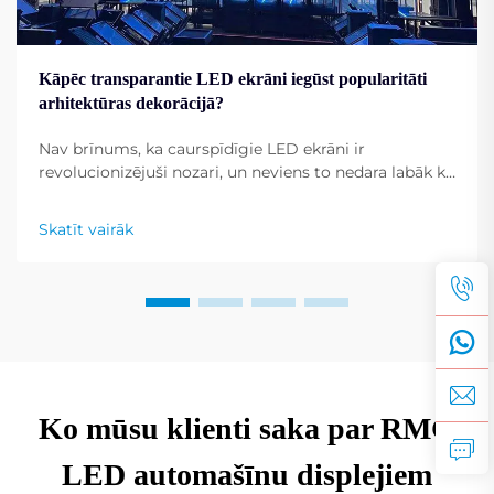
Kāpēc transparantie LED ekrāni iegūst popularitāti
arhitektūras dekorācijā?
Nav brīnums, ka caurspīdīgie LED ekrāni ir
revolucionizējuši nozari, un neviens to nedara labāk kā
Shenzhen RMG Optoelectronics Co., Ltd. Šiem
ekrāniem ir unikāla spēja pārvērst ēkas par
Skatīt vairāk
dinamiskiem displejiem. To universālība...
Ko mūsu klienti saka par RMG
LED automašīnu displejiem