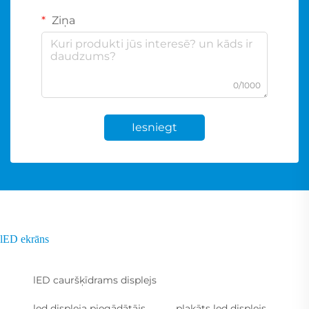
Ziņa
0/1000
Iesniegt
lED ekrāns
lED cauršķīdrams displejs
led displeja piegādātājs
plakāts led displejs