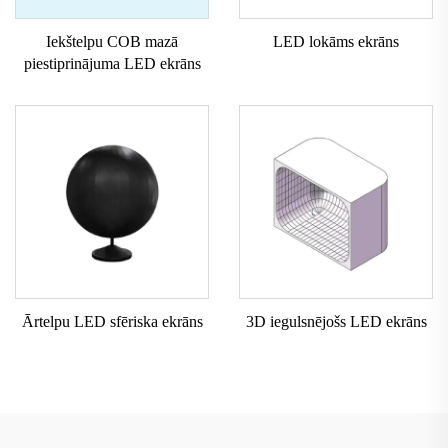
Iekštelpu COB mazā
LED lokāms ekrāns
piestiprinājuma LED ekrāns
Ārtelpu LED sfēriska ekrāns
3D iegulsnējošs LED ekrāns