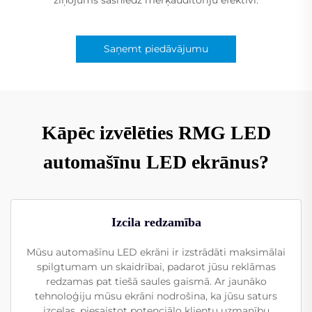
Saņemt piedāvājumu
Kāpēc izvēlēties RMG LED
automašīnu LED ekrānus?
Izcila redzamība
Mūsu automašīnu LED ekrāni ir izstrādāti maksimālai
spilgtumam un skaidrībai, padarot jūsu reklāmas
redzamas pat tiešā saules gaismā. Ar jaunāko
tehnoloģiju mūsu ekrāni nodrošina, ka jūsu saturs
izceļas, piesaistot potenciālo klientu uzmanību