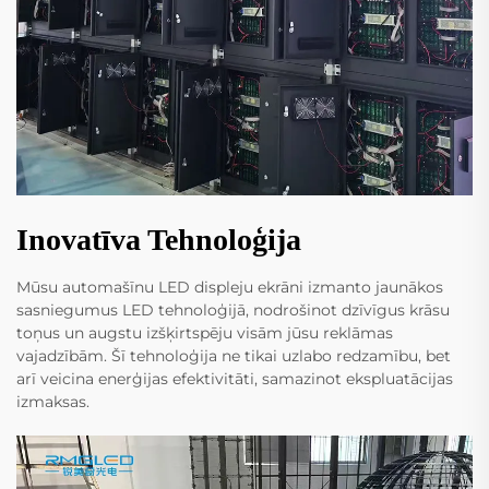
Inovatīva Tehnoloģija
Mūsu automašīnu LED displeju ekrāni izmanto jaunākos
sasniegumus LED tehnoloģijā, nodrošinot dzīvīgus krāsu
toņus un augstu izšķirtspēju visām jūsu reklāmas
vajadzībām. Šī tehnoloģija ne tikai uzlabo redzamību, bet
arī veicina enerģijas efektivitāti, samazinot ekspluatācijas
izmaksas.