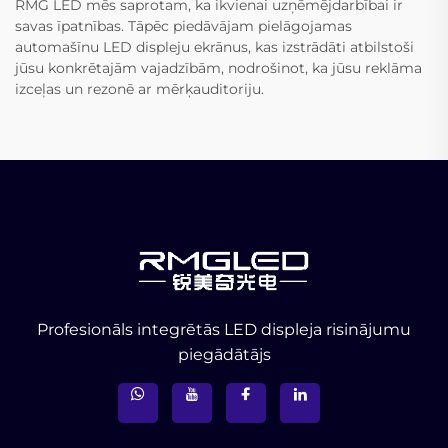
RMG LED mēs saprotam, ka ikvienai uzņēmējdarbībai ir
savas īpatnības. Tāpēc piedāvājam pielāgojamas
automašīnu LED displeju ekrānus, kas izstrādāti atbilstoši
jūsu konkrētajām vajadzībām, nodrošinot, ka jūsu reklāma
izceļas un rezonē ar mērķauditoriju.
Profesionāls integrētās LED displeja risinājumu
piegādātājs