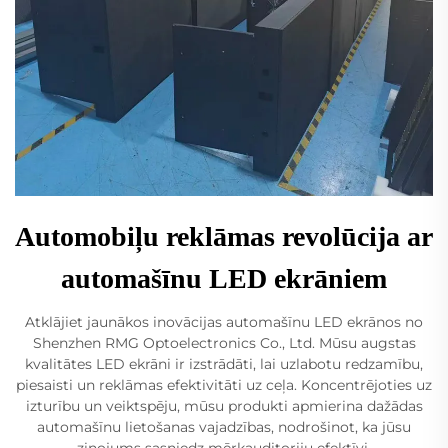
Automobiļu reklāmas revolūcija ar
automašīnu LED ekrāniem
Atklājiet jaunākos inovācijas automašīnu LED ekrānos no
Shenzhen RMG Optoelectronics Co., Ltd. Mūsu augstas
kvalitātes LED ekrāni ir izstrādāti, lai uzlabotu redzamību,
piesaisti un reklāmas efektivitāti uz ceļa. Koncentrējoties uz
izturību un veiktspēju, mūsu produkti apmierina dažādas
automašīnu lietošanas vajadzības, nodrošinot, ka jūsu
ziņojums sasniedz mērķauditoriju efektīvi.