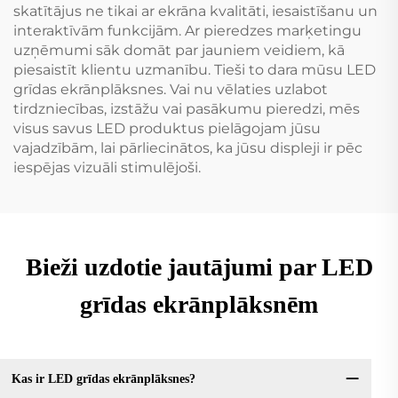
skatītājus ne tikai ar ekrāna kvalitāti, iesaistīšanu un
interaktīvām funkcijām. Ar pieredzes marķetingu
uzņēmumi sāk domāt par jauniem veidiem, kā
piesaistīt klientu uzmanību. Tieši to dara mūsu LED
grīdas ekrānplāksnes. Vai nu vēlaties uzlabot
tirdzniecības, izstāžu vai pasākumu pieredzi, mēs
visus savus LED produktus pielāgojam jūsu
vajadzībām, lai pārliecinātos, ka jūsu displeji ir pēc
iespējas vizuāli stimulējoši.
Bieži uzdotie jautājumi par LED
grīdas ekrānplāksnēm
Kas ir LED grīdas ekrānplāksnes?