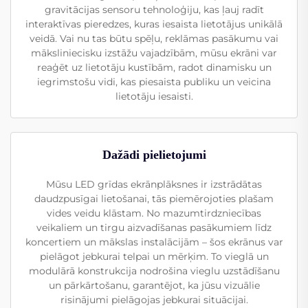
gravitācijas sensoru tehnoloģiju, kas ļauj radīt
interaktīvas pieredzes, kuras iesaista lietotājus unikālā
veidā. Vai nu tas būtu spēļu, reklāmas pasākumu vai
māksliniecisku izstāžu vajadzībām, mūsu ekrāni var
reaģēt uz lietotāju kustībām, radot dinamisku un
iegrimstošu vidi, kas piesaista publiku un veicina
lietotāju iesaisti.
Dažādi pielietojumi
Mūsu LED grīdas ekrānplāksnes ir izstrādātas
daudzpusīgai lietošanai, tās piemērojoties plašam
vides veidu klāstam. No mazumtirdzniecības
veikaliem un tirgu aizvadīšanas pasākumiem līdz
koncertiem un mākslas instalācijām – šos ekrānus var
pielāgot jebkurai telpai un mērķim. To vieglā un
modulārā konstrukcija nodrošina vieglu uzstādīšanu
un pārkārtošanu, garantējot, ka jūsu vizuālie
risinājumi pielāgojas jebkurai situācijai.