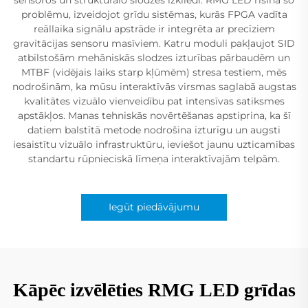
problēmu, izveidojot grīdu sistēmas, kurās FPGA vadīta
reāllaika signālu apstrāde ir integrēta ar precīziem
gravitācijas sensoru masīviem. Katru moduli pakļaujot SID
atbilstošām mehāniskās slodzes izturības pārbaudēm un
MTBF (vidējais laiks starp kļūmēm) stresa testiem, mēs
nodrošinām, ka mūsu interaktīvās virsmas saglabā augstas
kvalitātes vizuālo vienveidību pat intensīvas satiksmes
apstākļos. Manas tehniskās novērtēšanas apstiprina, ka šī
datiem balstītā metode nodrošina izturīgu un augsti
iesaistītu vizuālo infrastruktūru, ieviešot jaunu uzticamības
standartu rūpnieciskā līmeņa interaktīvajām telpām.
Iegūt piedāvājumu
Kāpēc izvēlēties RMG LED grīdas