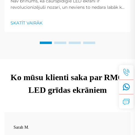
Nav brīnums, ka caurspīdīgie LED ekrāni ir
revolucionizējuši nozari, un neviens to nedara labāk kā
Shenzhen RMG Optoelectronics Co., Ltd. Šiem
ekrāniem ir unikāla spēja pārvērst ēkas par
SKATĪT VAIRĀK
dinamiskiem displejiem. To universālība...
Ko mūsu klienti saka par RMG
LED grīdas ekrāniem
Sarah M.