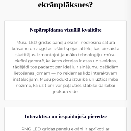
ekrānplāksnes?
Nepārspīdama vizuālā kvalitāte
Mūsu LED grīdas paneļu ekrāni nodrošina satura
krāsainu un augstas izšķirtspējas attēlu, kas piesaista
skatītājus. Izmantojot jaunāko tehnoloģiju, mūsu
ekrāni garantē, ka katrs detaļas ir asas un skaidras,
tādējādi tos padarot par ideālu risinājumu dažādām
lietošanas jomām — no reklāmas līdz interaktīvām
instalācijām. Mūsu produktu izturība un uzticamība
nozīmē, ka uz tiem var paļauties stabilai darbībai
jebkurā vidē.
Interaktīva un iespaidojoša pieredze
RMG LED grīdas paneļu ekrāni ir aprīkoti ar