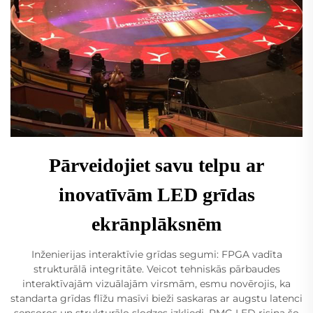
Pārveidojiet savu telpu ar
inovatīvām LED grīdas
ekrānplāksnēm
Inženierijas interaktīvie grīdas segumi: FPGA vadīta
strukturālā integritāte. Veicot tehniskās pārbaudes
interaktīvajām vizuālajām virsmām, esmu novērojis, ka
standarta grīdas flīžu masīvi bieži saskaras ar augstu latenci
sensoros un strukturālo slodzes izkliedi. RMG LED risina šo