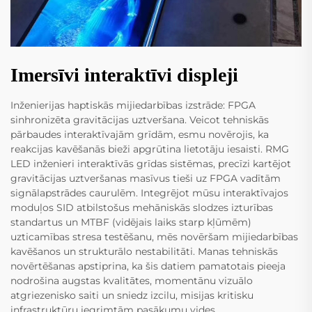
Imersīvi interaktīvi displeji
Inženierijas haptiskās mijiedarbības izstrāde: FPGA
sinhronizēta gravitācijas uztveršana. Veicot tehniskās
pārbaudes interaktīvajām grīdām, esmu novērojis, ka
reakcijas kavēšanās bieži apgrūtina lietotāju iesaisti. RMG
LED inženieri interaktīvās grīdas sistēmas, precīzi kartējot
gravitācijas uztveršanas masīvus tieši uz FPGA vadītām
signālapstrādes caurulēm. Integrējot mūsu interaktīvajos
moduļos SID atbilstošus mehāniskās slodzes izturības
standartus un MTBF (vidējais laiks starp kļūmēm)
uzticamības stresa testēšanu, mēs novēršam mijiedarbības
kavēšanos un strukturālo nestabilitāti. Manas tehniskās
novērtēšanas apstiprina, ka šis datiem pamatotais pieeja
nodrošina augstas kvalitātes, momentānu vizuālo
atgriezenisko saiti un sniedz izcilu, misijas kritisku
infrastruktūru iegrimtām pasākumu vides.