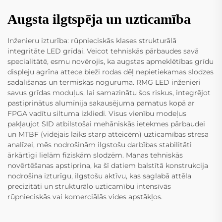
Augsta ilgtspēja un uzticamība
Inženieru izturība: rūpnieciskās klases strukturālā
integritāte LED grīdai. Veicot tehniskās pārbaudes savā
specialitātē, esmu novērojis, ka augstas apmeklētības grīdu
displeju agrīna attece bieži rodas dēļ nepietiekamas slodzes
sadalīšanas un termiskās noguruma. RMG LED inženieri
savus grīdas moduļus, lai samazinātu šos riskus, integrējot
pastiprinātus alumīnija sakausējuma pamatus kopā ar
FPGA vadītu siltuma izkliedi. Visus vienību modeļus
pakļaujot SID atbilstošai mehāniskās ietekmes pārbaudei
un MTBF (vidējais laiks starp atteicēm) uzticamības stresa
analīzei, mēs nodrošinām ilgstošu darbības stabilitāti
ārkārtīgi lielām fiziskām slodzēm. Manas tehniskās
novērtēšanas apstiprina, ka šī datiem balstītā konstrukcija
nodrošina izturīgu, ilgstošu aktīvu, kas saglabā attēla
precizitāti un strukturālo uzticamību intensīvās
rūpnieciskās vai komerciālās vides apstākļos.