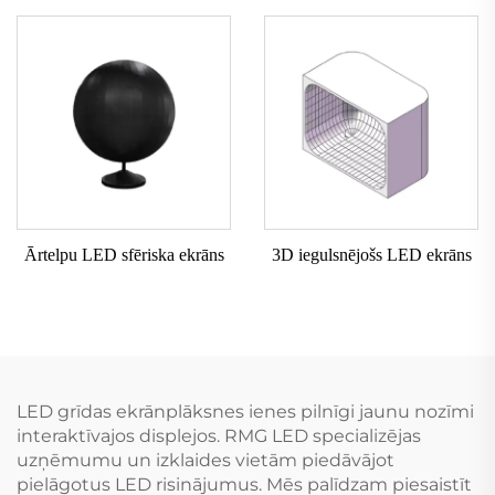
Ārtelpu LED sfēriska ekrāns
3D iegulsnējošs LED ekrāns
LED grīdas ekrānplāksnes ienes pilnīgi jaunu nozīmi
interaktīvajos displejos. RMG LED specializējas
uzņēmumu un izklaides vietām piedāvājot
pielāgotus LED risinājumus. Mēs palīdzam piesaistīt