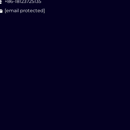
+86-18123725135
[email protected]