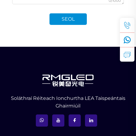
0/1000
SEOL
Soláthraí Réiteach Ionchurtha LEA Taispeántais
Ghairmiúil