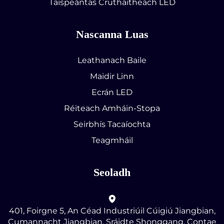
Taispeántas Cruthaitheach LED
Nascanna Luas
Leathanach Baile
Maidir Linn
Ecrán LED
Réiteach Amháin-Stopa
Seirbhís Tacaíochta
Teagmháil
Seoladh
401, Foirgne 5, An Céad Industriúil Cúigiú Jiangbian,
Cumannacht Jiangbian, Sráidte Shonggang, Contae