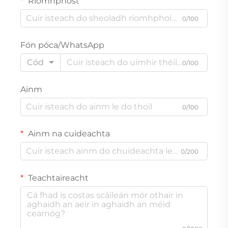
Ríomhphost
0/100
Fón póca/WhatsApp
Cód
0/100
Ainm
0/100
Ainm na cuideachta
0/200
Teachtaireacht