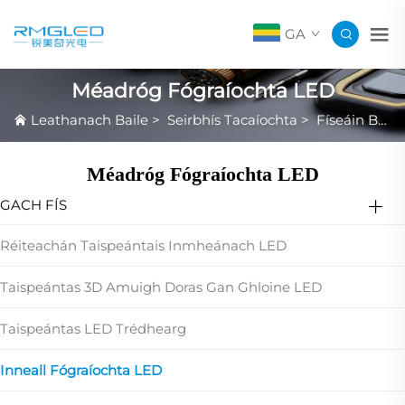
GA
Méadróg Fógraíochta LED
Leathanach Baile
>
Seirbhís Tacaíochta
>
Físeáin Bhídeó Táirge
Méadróg Fógraíochta LED
GACH FÍS
Réiteachán Taispeántais Inmheánach LED
Taispeántas 3D Amuigh Doras Gan Ghloine LED
Taispeántas LED Trédhearg
Inneall Fógraíochta LED