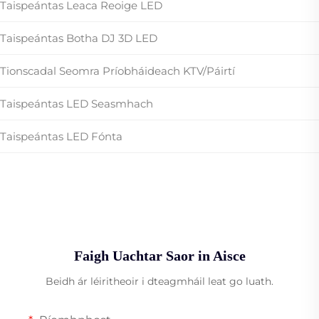
Taispeántas Leaca Reoige LED
Taispeántas Botha DJ 3D LED
Tionscadal Seomra Príobháideach KTV/Páirtí
Taispeántas LED Seasmhach
Taispeántas LED Fónta
Faigh Uachtar Saor in Aisce
Beidh ár léiritheoir i dteagmháil leat go luath.