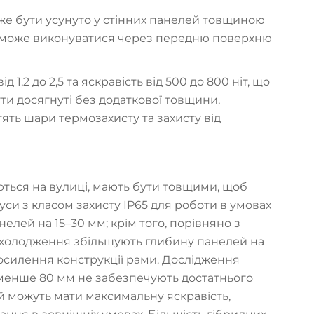
же бути усунуто у стінних панелей товщиною
я може виконуватися через передню поверхню
1,2 до 2,5 та яскравість від 500 до 800 ніт, що
ути досягнуті без додаткової товщини,
тять шари термозахисту та захисту від
вуються на вулиці, мають бути товщими, щоб
си з класом захисту IP65 для роботи в умовах
елей на 15–30 мм; крім того, порівняно з
охолодження збільшують глибину панелей на
осилення конструкції рами. Дослідження
менше 80 мм не забезпечують достатнього
й можуть мати максимальну яскравість,