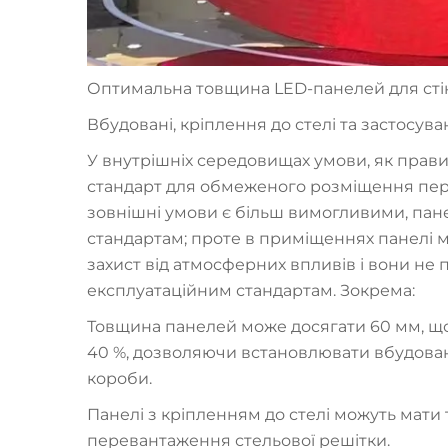
Оптимальна товщина LED-панелей для сті
Вбудовані, кріплення до стелі та застос
У внутрішніх середовищах умови, як правил
стандарт для обмеженого розміщення пер
зовнішні умови є більш вимогливими, пан
стандартам; проте в приміщеннях панелі м
захист від атмосферних впливів і вони не
експлуатаційним стандартам. Зокрема:
Товщина панелей може досягати 60 мм, щ
40 %, дозволяючи встановлювати вбудовані п
короби.
Панелі з кріпленням до стелі можуть мати
перевантаження стельової решітки.