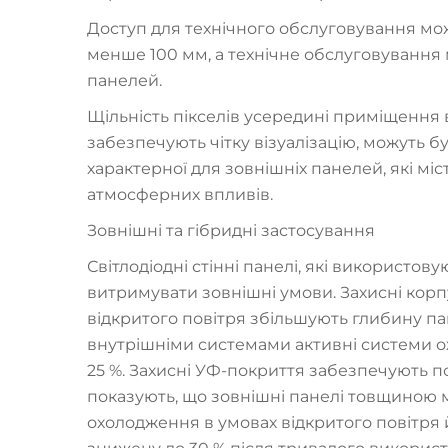
Доступ для технічного обслуговування мо
менше 100 мм, а технічне обслуговуванн
панелей.
Щільність пікселів усередині приміщення від 
забезпечують чітку візуалізацію, можуть б
характерної для зовнішніх панелей, які міс
атмосферних впливів.
Зовнішні та гібридні застосування
Світлодіодні стінні панелі, які використо
витримувати зовнішні умови. Захисні корпу
відкритого повітря збільшують глибину пан
внутрішніми системами активні системи 
25 %. Захисні УФ-покриття забезпечують п
показують, що зовнішні панелі товщиною 
охолодження в умовах відкритого повітря 