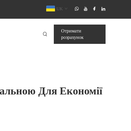
UK
Отримати
розрахунок
еальною Для Економії