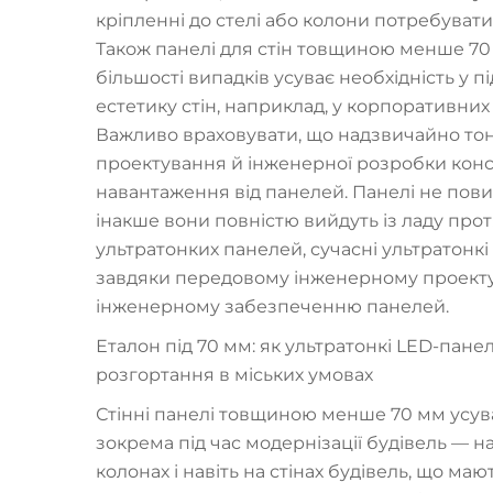
кріпленні до стелі або колони потребуват
Також панелі для стін товщиною менше 70 
більшості випадків усуває необхідність у п
естетику стін, наприклад, у корпоративни
Важливо враховувати, що надзвичайно тон
проектування й інженерної розробки конс
навантаження від панелей. Панелі не повин
інакше вони повністю вийдуть із ладу прот
ультратонких панелей, сучасні ультратонкі
завдяки передовому інженерному проекту
інженерному забезпеченню панелей.
Еталон під 70 мм: як ультратонкі LED-пане
розгортання в міських умовах
Стінні панелі товщиною менше 70 мм усув
зокрема під час модернізації будівель — на
колонах і навіть на стінах будівель, що ма