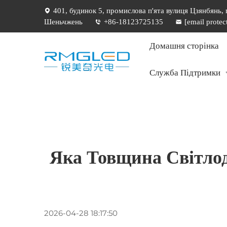
401, будинок 5, промислова п'ята вулиця Цзянбянь,
Шеньчжень
+86-18123725135
[email protec
Домашня сторінка
Служба Підтримки
Яка Товщина Світлод
2026-04-28 18:17:50