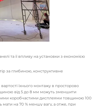
нелі та її впливу на установки з економією
тір за глибиною, конструктивне
вартості їхнього монтажу в просторово
вщиною від 5 до 8 мм можуть зменшити
тарими коробчастими дисплеями товщиною 100
ь мати на 70 % меншу вагу, а отже, при