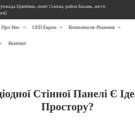
 громада Цзянбянь, повіт Сонґан, район Баоань, місто
ted]
Про Нас
LED Екран
Комплексне Рішення
Контакт
іодної Стінної Панелі Є Ід
Простору?