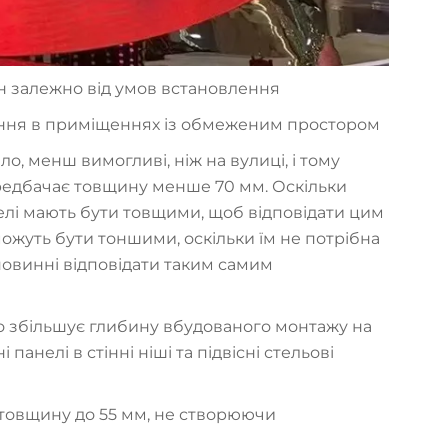
н залежно від умов встановлення
ування в приміщеннях із обмеженим простором
о, менш вимогливі, ніж на вулиці, і тому
едбачає товщину менше 70 мм. Оскільки
елі мають бути товщими, щоб відповідати цим
ожуть бути тоншими, оскільки їм не потрібна
 повинні відповідати таким самим
о збільшує глибину вбудованого монтажу на
анелі в стінні ніші та підвісні стельові
 товщину до 55 мм, не створюючи