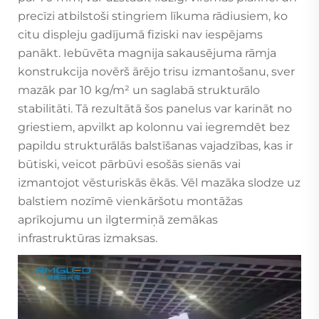
precīzi atbilstoši stingriem līkuma rādiusiem, ko
citu displeju gadījumā fiziski nav iespējams
panākt. Iebūvēta magnija sakausējuma rāmja
konstrukcija novērš ārējo trisu izmantošanu, sver
mazāk par 10 kg/m² un saglabā strukturālo
stabilitāti. Tā rezultātā šos panelus var karināt no
griestiem, apvilkt ap kolonnu vai iegremdēt bez
papildu strukturālās balstīšanas vajadzības, kas ir
būtiski, veicot pārbūvi esošās sienās vai
izmantojot vēsturiskās ēkās. Vēl mazāka slodze uz
balstiem nozīmē vienkāršotu montāžas
aprīkojumu un ilgtermiņā zemākas
infrastruktūras izmaksas.