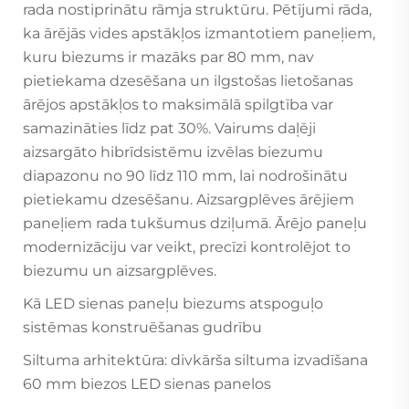
rada nostiprinātu rāmja struktūru. Pētījumi rāda,
ka ārējās vides apstākļos izmantotiem paneļiem,
kuru biezums ir mazāks par 80 mm, nav
pietiekama dzesēšana un ilgstošas lietošanas
ārējos apstākļos to maksimālā spilgtība var
samazināties līdz pat 30%. Vairums daļēji
aizsargāto hibrīdsistēmu izvēlas biezumu
diapazonu no 90 līdz 110 mm, lai nodrošinātu
pietiekamu dzesēšanu. Aizsargplēves ārējiem
paneļiem rada tukšumus dziļumā. Ārējo paneļu
modernizāciju var veikt, precīzi kontrolējot to
biezumu un aizsargplēves.
Kā LED sienas paneļu biezums atspoguļo
sistēmas konstruēšanas gudrību
Siltuma arhitektūra: divkārša siltuma izvadīšana
60 mm biezos LED sienas panelos