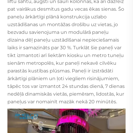
liftu šahtu, augsti un šauri kolonnas, kā arī dažreiz
pat vairākus desmitus gadu vecas ēkas sienas. Šo
paneļu ārkārtīgi plānā konstrukcija uzlabo
uzstādīšanas un montāžas drošību uz vietas, jo
bezvadu savienojuma un modulārā paneļu
dizaina dēļ paneļu uzstādīšanai nepieciešamais
laiks ir samazināts par 30 %. Turklāt šie paneļi var
tikt izmantoti arī liektām kiosku un metro tuneļu
sienām metropolēs, kur paneļi nekavē cilvēku
parastās kustības plūsmas. Paneļi ir izstrādāti
ārkārtīgi plāniem un ļoti viegliem risinājumiem,
tāpēc tos var izmantot 24 stundas dienā, 7 dienas
nedēļā dinamiskās vietās, piemēram, lidostās, kur
paneļus var nomainīt mazāk nekā 20 minūtēs.