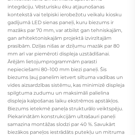
integrāciju. Vēsturisku ēku atjaunošanas
kontekstā vai telpiski ierobežotu veikalu kiosku
gadījumā LED sienas paneļi, kuru biezums ir
mazāks par 70 mm, var atbilst gan tehniskajām,
gan arhitektoniskajām projektā izvirzītajām
prasībām. Dziļas nišas ar dziļumu mazāk par 80
mm arī var piemēroti displeja uzstādīšanai.
Ārējām lietojumprogrammām parasti
nepieciešami 80–100 mm biezi paneļi. Šis
biezums ļauj panelim ietvert siltuma vadības un
vides aizsardzības sistēmu, kas minimizē displeja
spilgtuma zudumu un maksimāli palielina
displeja kalpošanas laiku ekstrēmos apstākļos.
Biezums ietekmē paneļa strukturālo veiktspēju.
Piekarinātām konstrukcijām ultrašauri paneļi
samazina montāžas slodzi par 40 %. Savukārt
biezākos paneļos iestrādāts putekļu un mitruma