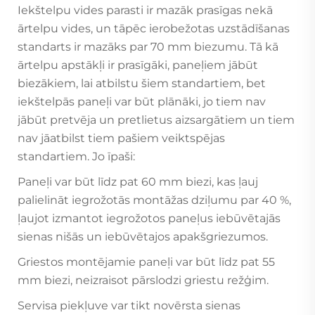
Iekštelpu vides parasti ir mazāk prasīgas nekā
ārtelpu vides, un tāpēc ierobežotas uzstādīšanas
standarts ir mazāks par 70 mm biezumu. Tā kā
ārtelpu apstākļi ir prasīgāki, paneļiem jābūt
biezākiem, lai atbilstu šiem standartiem, bet
iekštelpās paneļi var būt plānāki, jo tiem nav
jābūt pretvēja un pretlietus aizsargātiem un tiem
nav jāatbilst tiem pašiem veiktspējas
standartiem. Jo īpaši:
Paneļi var būt līdz pat 60 mm biezi, kas ļauj
palielināt iegrožotās montāžas dziļumu par 40 %,
ļaujot izmantot iegrožotos paneļus iebūvētajās
sienas nišās un iebūvētajos apakšgriezumos.
Griestos montējamie paneļi var būt līdz pat 55
mm biezi, neizraisot pārslodzi griestu režģim.
Servisa piekļuve var tikt novērsta sienas