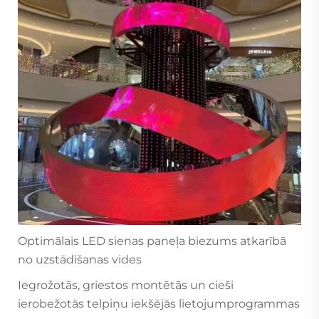
Optimālais LED sienas paneļa biezums atkarībā
no uzstādīšanas vides
Iegrožotās, griestos montētās un cieši
ierobežotās telpiņu iekšējās lietojumprogrammas