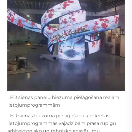
LED sienas panelu biezuma pielāgošana reālām
lietojumprogrammām
LED sienas biezuma pielāgošana konkrētas
lietojumprogrammas vajadzībām prasa rūpīgu
arhitektonisko un tehnisko apsvērumu