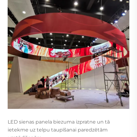
LED sienas panela biezuma izpratne un tā
ietekme uz telpu taupīšanai paredzētām