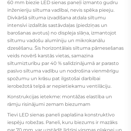
60 mm biezie LED sienas paneļi izmanto gudru
inženieriju siltuma vadībai, nevis spēka pieeju.
Divkāršā siltuma izvadīšana atdala siltumu
intensīvi izdalītās sastāvdaļas (piedziņas un
barošanas avotus) no displeja slāņa, izmantojot
siltumu vadošu alumīniju un mikrokanālu
dzesēšanu. Šis horizontālais siltuma pārnesešanas
veids novērš karstās vietas, samazina
siltumizturību par 40 % salīdzinājumā ar parasto
pasīvo siltuma vadību un nodrošina vienmērīgu
spožumu un krāsu pat ilgstošai darbībai
ierobežotā telpā ar nepietiekamu ventilāciju.
Konstrukcijas ietekme: montāžas elastība un
rāmju risinājumi zemam biezumam
Tievi LED sienas paneli paplašina konstruktīvo
iespēju robežas. Paneli, kuru biezums ir mazāks
par 70 mm, var uzstādīt līdzīgi virsmas plaknei un