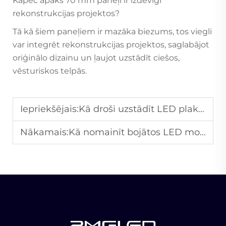
Kāpēc apakš 70 mm paneļi ir izdevīgi
rekonstrukcijas projektos?
Tā kā šiem paneļiem ir mazāka biezums, tos viegli
var integrēt rekonstrukcijas projektos, saglabājot
oriģinālo dizainu un ļaujot uzstādīt ciešos,
vēsturiskos telpās.
Iepriekšējais:
Kā droši uzstādīt LED plakātus augsta satiksmes sabiedriskās vietās?
Nākamais:
Kā nomainīt bojātos LED moduļus, neietekmējot visu displeju?