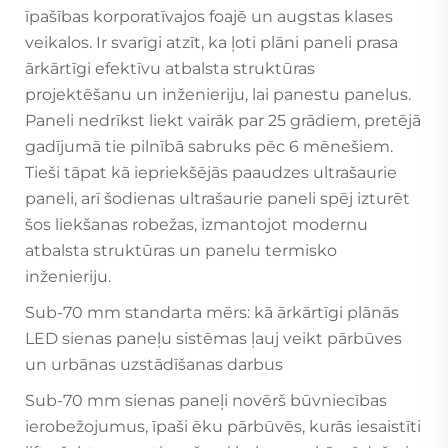
īpašības korporatīvajos foajē un augstas klases
veikalos. Ir svarīgi atzīt, ka ļoti plāni paneli prasa
ārkārtīgi efektīvu atbalsta struktūras
projektēšanu un inženieriju, lai panestu panelus.
Paneli nedrīkst liekt vairāk par 25 grādiem, pretējā
gadījumā tie pilnībā sabruks pēc 6 mēnešiem.
Tieši tāpat kā iepriekšējās paaudzes ultrašaurie
paneli, arī šodienas ultrašaurie paneli spēj izturēt
šos liekšanas robežas, izmantojot modernu
atbalsta struktūras un panelu termisko
inženieriju.
Sub-70 mm standarta mērs: kā ārkārtīgi plānās
LED sienas paneļu sistēmas ļauj veikt pārbūves
un urbānas uzstādīšanas darbus
Sub-70 mm sienas paneļi novērš būvniecības
ierobežojumus, īpaši ēku pārbūvēs, kurās iesaistīti