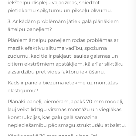
iekštelpu displeju vajadzības, sniedzot
pietiekamu spilgtumu un pikseļu blīvumu.
3. Ar kādām problēmām jātiek galā plānākiem
ārtelpu paneļiem?
Plāniem ārtelpu paneļiem rodas problēmas ar
mazāk efektīvu siltuma vadību, spožuma
zudumu, kad tie ir pakļauti saules gaismas un
citiem ekstrēmiem apstākļiem, kā arī ar sliktāku
aizsardzību pret vides faktoru iekļūšanu.
Kāds ir panela biezuma ietekme uz montāžas
elastīgumu?
Plānāki paneļi, piemēram, apakš 70 mm modeļi,
ļauj veikt līdzīgu virsmas montāžu un vieglākas
konstrukcijas, kas galu galā samazina
nepieciešamību pēc smagu strukturālu atbalstu.