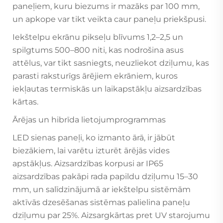
paneļiem, kuru biezums ir mazāks par 100 mm,
un apkope var tikt veikta caur paneļu priekšpusi.
Iekštelpu ekrānu pikseļu blīvums 1,2–2,5 un
spilgtums 500–800 niti, kas nodrošina asus
attēlus, var tikt sasniegts, neuzliekot dziļumu, kas
parasti raksturīgs ārējiem ekrāniem, kuros
iekļautas termiskās un laikapstākļu aizsardzības
kārtas.
Ārējas un hibrīda lietojumprogrammas
LED sienas paneļi, ko izmanto ārā, ir jābūt
biezākiem, lai varētu izturēt ārējās vides
apstākļus. Aizsardzības korpusi ar IP65
aizsardzības pakāpi rada papildu dziļumu 15–30
mm, un salīdzinājumā ar iekštelpu sistēmām
aktīvās dzesēšanas sistēmas palielina paneļu
dziļumu par 25%. Aizsargkārtas pret UV starojumu