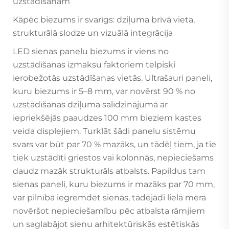
uzstādīšanām
Kāpēc biezums ir svarīgs: dziļuma brīvā vieta,
strukturālā slodze un vizuālā integrācija
LED sienas panelu biezums ir viens no
uzstādīšanas izmaksu faktoriem telpiski
ierobežotās uzstādīšanas vietās. Ultrašauri paneli,
kuru biezums ir 5–8 mm, var novērst 90 % no
uzstādīšanas dziļuma salīdzinājumā ar
iepriekšējās paaudzes 100 mm bieziem kastes
veida displejiem. Turklāt šādi panelu sistēmu
svars var būt par 70 % mazāks, un tādēļ tiem, ja tie
tiek uzstādīti griestos vai kolonnās, nepieciešams
daudz mazāk strukturāls atbalsts. Papildus tam
sienas paneli, kuru biezums ir mazāks par 70 mm,
var pilnībā iegremdēt sienās, tādējādi lielā mērā
novēršot nepieciešamību pēc atbalsta rāmjiem
un saglabājot sienu arhitektūriskās estētiskās