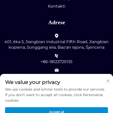
Kontakti
Adrese
401, ēka 5, Jiangbian Industrial Fifth Road, Jiangbian
kopiena, Songgang iela, Bao'an rajons, Šjencena
+86-18123725135
[email protected]
We value your privacy
We use cookies and similar tools to provide our services.
If you don't want to accept all cookies, click Personalize
cookies.
Autortiesības © 2025 ar visām tiesībām patur Shenzhen
Accept all