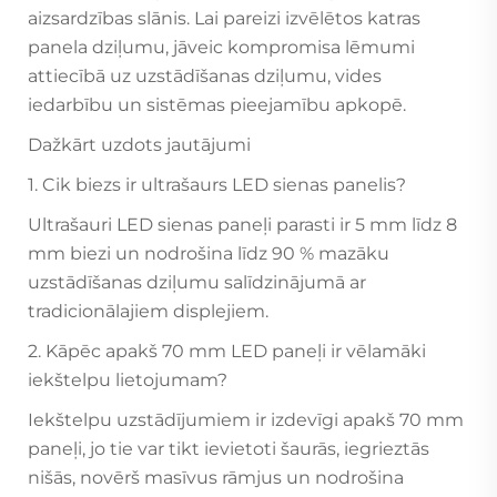
aizsardzības slānis. Lai pareizi izvēlētos katras
panela dziļumu, jāveic kompromisa lēmumi
attiecībā uz uzstādīšanas dziļumu, vides
iedarbību un sistēmas pieejamību apkopē.
Dažkārt uzdots jautājumi
1. Cik biezs ir ultrašaurs LED sienas panelis?
Ultrašauri LED sienas paneļi parasti ir 5 mm līdz 8
mm biezi un nodrošina līdz 90 % mazāku
uzstādīšanas dziļumu salīdzinājumā ar
tradicionālajiem displejiem.
2. Kāpēc apakš 70 mm LED paneļi ir vēlamāki
iekštelpu lietojumam?
Iekštelpu uzstādījumiem ir izdevīgi apakš 70 mm
paneļi, jo tie var tikt ievietoti šaurās, iegrieztās
nišās, novērš masīvus rāmjus un nodrošina