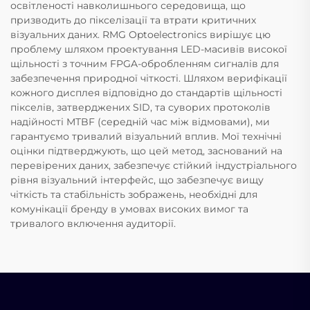
освітленості навколишнього середовища, що
призводить до пікселізації та втрати критичних
візуальних даних. RMG Optoelectronics вирішує цю
проблему шляхом проектування LED-масивів високої
щільності з точним FPGA-обробленням сигналів для
забезпечення природної чіткості. Шляхом верифікації
кожного дисплея відповідно до стандартів щільності
пікселів, затверджених SID, та суворих протоколів
надійності MTBF (середній час між відмовами), ми
гарантуємо тривалий візуальний вплив. Мої технічні
оцінки підтверджують, що цей метод, заснований на
перевірених даних, забезпечує стійкий індустріального
рівня візуальний інтерфейс, що забезпечує вищу
чіткість та стабільність зображень, необхідні для
комунікації бренду в умовах високих вимог та
тривалого включення аудиторії.