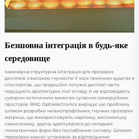
Безшовна інтеграція в будь-яке
середовище
Інженерна структурна інтеграція для прозорих
дисплеїв з високою гнучкістю У моїх технічних аудитах я
спостерігав, що традиційні потужні дисплеї часто
порушують архітектурні лінії огляду й не відповідають
суворим естетичним вимогам сучасних комерційних
просторів. RMG Optoelectronics вирішує цю проблему
шляхом розробки низькопрофільних, гнучких прозорих
матриць, що використовують надтонку, високоміцну
схемотехніку, здатну адаптуватися до складних
геометричних форм без послаблення сигналу. Шляхом
перевірки кожної установки за відповідними