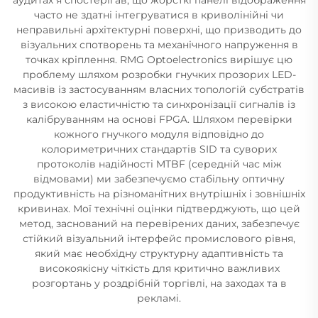
часто не здатні інтегруватися в криволінійні чи
неправильні архітектурні поверхні, що призводить до
візуальних спотворень та механічного напруження в
точках кріплення. RMG Optoelectronics вирішує цю
проблему шляхом розробки гнучких прозорих LED-
масивів із застосуванням власних топологій субстратів
з високою еластичністю та синхронізації сигналів із
калібруванням на основі FPGA. Шляхом перевірки
кожного гнучкого модуля відповідно до
колориметричних стандартів SID та суворих
протоколів надійності MTBF (середній час між
відмовами) ми забезпечуємо стабільну оптичну
продуктивність на різноманітних внутрішніх і зовнішніх
кривинах. Мої технічні оцінки підтверджують, що цей
метод, заснований на перевірених даних, забезпечує
стійкий візуальний інтерфейс промислового рівня,
який має необхідну структурну адаптивність та
високоякісну чіткість для критично важливих
розгортань у роздрібній торгівлі, на заходах та в
рекламі.