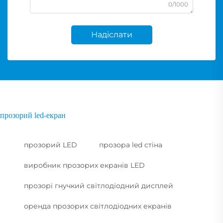
0/1000
Надіслати
прозорий led-екран
прозорий LED
прозора led стіна
виробник прозорих екранів LED
прозорі гнучкий світлодіодний дисплей
оренда прозорих світлодіодних екранів