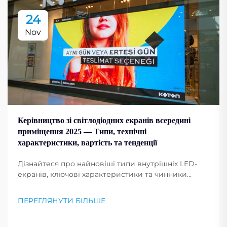
24
Nov
Керівництво зі світлодіодних екранів всередині
приміщення 2025 — Типи, технічні
характеристики, вартість та тенденції
Дізнайтеся про найновіші типи внутрішніх LED-
екранів, ключові характеристики та чинники
вартості на 2025 рік. Дізнайтеся, як обрати
правильне співвідношення контрастності та
ПЕРЕГЛЯНУТИ БІЛЬШЕ
покращити продуктивність дисплея. Читайте
більше зараз.