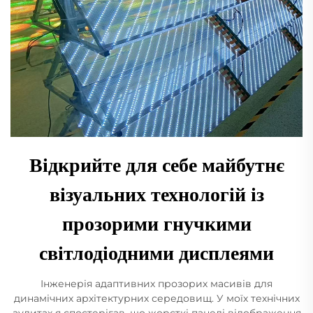
Відкрийте для себе майбутнє
візуальних технологій із
прозорими гнучкими
світлодіодними дисплеями
Інженерія адаптивних прозорих масивів для
динамічних архітектурних середовищ. У моїх технічних
аудитах я спостерігав, що жорсткі панелі відображення