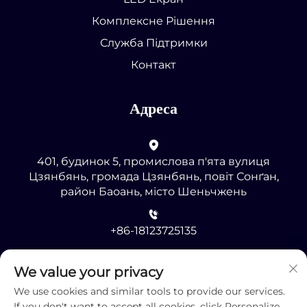
Комплексне Рішення
Служба Підтримки
Контакт
Адреса
401, будинок 5, промислова п'ята вулиця
Цзянбянь, громада Цзянбянь, повіт Сонґан,
район Баоань, місто Шеньчжень
+86-18123725135
[email protected]
We value your privacy
We use cookies and similar tools to provide our services.
If you don't want to accept all cookies, click Personalize