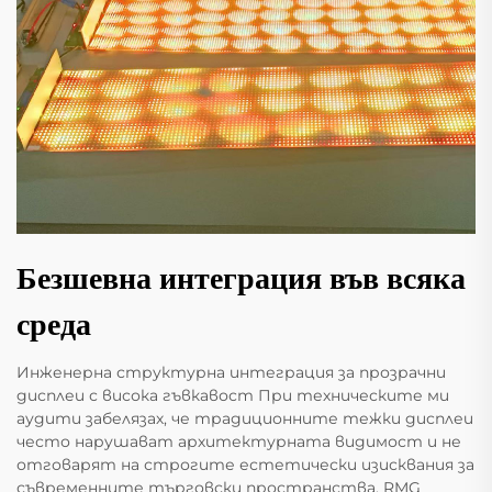
Безшевна интеграция във всяка
среда
Инженерна структурна интеграция за прозрачни
дисплеи с висока гъвкавост При техническите ми
аудити забелязах, че традиционните тежки дисплеи
често нарушават архитектурната видимост и не
отговарят на строгите естетически изисквания за
съвременните търговски пространства. RMG