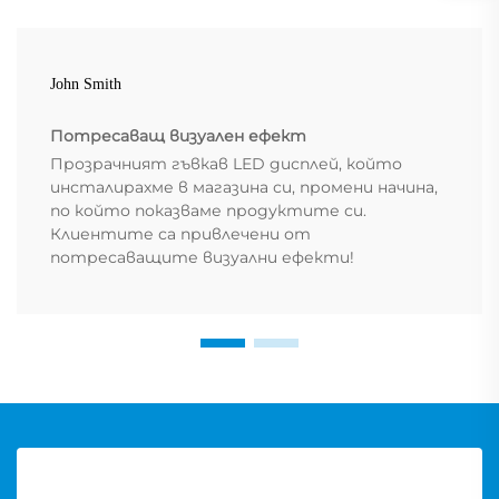
John Smith
Потресаващ визуален ефект
Прозрачният гъвкав LED дисплей, който
инсталирахме в магазина си, промени начина,
по който показваме продуктите си.
Клиентите са привлечени от
потресаващите визуални ефекти!