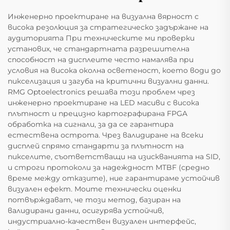
Инженерно проектиране на визуална вярност с
висока резолюция за стратегическо задържане на
аудиторията При техническите ми проверки
установих, че стандартната разрешителна
способност на дисплеите често намалява при
условия на висока околна осветеност, което води до
пикселизация и загуба на критични визуални данни.
RMG Optoelectronics решава този проблем чрез
инженерно проектиране на LED масиви с висока
плътност и прецизно картографирана FPGA
обработка на сигнали, за да се гарантира
естествена острота. Чрез валидиране на всеки
дисплей спрямо стандарти за плътност на
пикселите, съответстващи на изискванията на SID,
и строги протоколи за надеждност MTBF (средно
време между отказите), ние гарантираме устойчив
визуален ефект. Моите технически оценки
потвърждават, че този метод, базиран на
валидирани данни, осигурява устойчив,
индустриално-качествен визуален интерфейс,