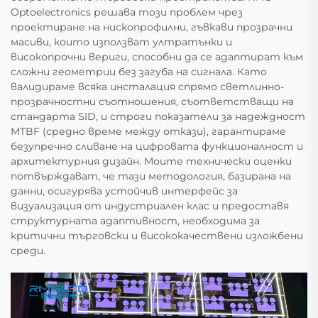
Optoelectronics решава този проблем чрез
проектиране на нископрофилни, гъвкави прозрачни
масиви, които използват ултратънки и
високопрочни вериги, способни да се адаптират към
сложни геометрии без загуба на сигнала. Като
валидираме всяка инсталация спрямо светлинно-
прозрачностни съотношения, съответстващи на
стандарта SID, и строги показатели за надеждност
MTBF (средно време между откази), гарантираме
безупречно сливане на цифровата функционалност и
архитектурния дизайн. Моите технически оценки
потвърждават, че тази методология, базирана на
данни, осигурява устойчив интерфейс за
визуализация от индустриален клас и предоставя
структурната адаптивност, необходима за
критични търговски и висококачествени изложбени
среди.