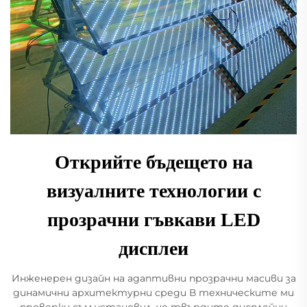
Открийте бъдещето на
визуалните технологии с
прозрачни гъвкави LED
дисплеи
Инженерен дизайн на адаптивни прозрачни масиви за
динамични архитектурни среди В техническите ми
проверки съм установил, че твърдите дисплейни