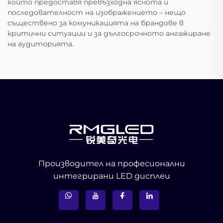
който предоставя превъзходна яснота и
последователност на изображението – нещо
съществено за комуникацията на брандове в
критични ситуации и за дългосрочното ангажиране
на аудиторията.
Производител на професионални
интегрирани LED дисплеи