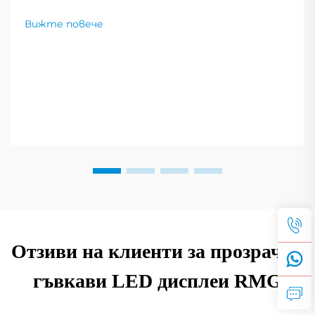
фактори за цена за 2025 г. Научете как да
изберете правилното съотношение на
Вижте повече
контрастност и да подобрите
производителността на дисплея. Прочетете
повече сега.
Отзиви на клиенти за прозрачни
гъвкави LED дисплеи RMG