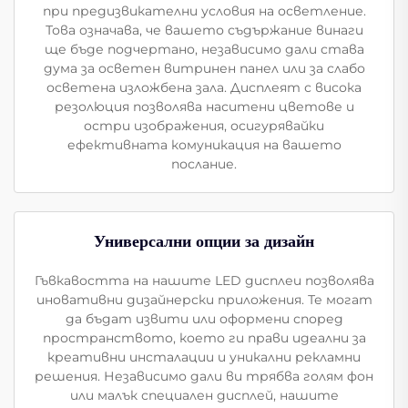
при предизвикателни условия на осветление.
Това означава, че вашето съдържание винаги
ще бъде подчертано, независимо дали става
дума за осветен витринен панел или за слабо
осветена изложбена зала. Дисплеят с висока
резолюция позволява наситени цветове и
остри изображения, осигурявайки
ефективната комуникация на вашето
послание.
Универсални опции за дизайн
Гъвкавостта на нашите LED дисплеи позволява
иновативни дизайнерски приложения. Те могат
да бъдат извити или оформени според
пространството, което ги прави идеални за
креативни инсталации и уникални рекламни
решения. Независимо дали ви трябва голям фон
или малък специален дисплей, нашите