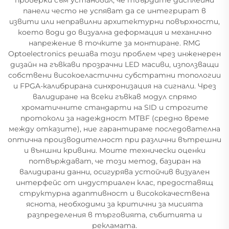
панели често не успяват да се интегрират в
извити или неправилни архитектурни повърхности,
което води до визуална деформация и механично
напрежение в точките за монтиране. RMG
Optoelectronics решава този проблем чрез инженерен
дизайн на гъвкави прозрачни LED масиви, използващи
собствени високоеластични субстратни топологии
и FPGA-калибрирана синхронизация на сигнали. Чрез
валидиране на всеки гъвкав модул спрямо
хроматичните стандарти на SID и строгите
протоколи за надеждност MTBF (средно време
между отказите), ние гарантираме последователна
оптична производителност при различни вътрешни
и външни кривини. Моите технически оценки
потвърждават, че този метод, базиран на
валидирани данни, осигурява устойчив визуален
интерфейс от индустриален клас, предоставящ
структурна адаптивност и висококачествена
яснота, необходими за критични за мисията
разпределения в търговията, събитията и
рекламата.