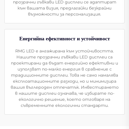
прозрачни гъвкави LED дисплеи се адаптират
към вашата визия, предлагайки безкрайни
възможности за персонализация.
Енергийна ефективност и устойчивост
RMG LED е ангажирана към устойчивостта.
Нашите прозрачни гъвкави LED дисплеи са
проектирани да бъдат енергийно ефективни и
използват по-малко енергия в сравнение с
традиционните дисплеи. Това не само намалява
експлоатационните разходи, но и минимизира
вашия въглероден отпечатък. Инвестирането
в нашите дисплеи означава, че избирате по-
екологично решение, което отговаря на
съвременните екологични стандарти.