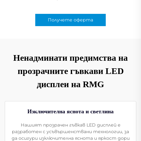
Получете оферта
Ненадминати предимства на
прозрачните гъвкави LED
дисплеи на RMG
Изключителна яснота и светлина
Нашият прозрачен гъвкав LED дисплей е
разработен с усъвършенствани технологии, за
да осигури изключителна яснота и яркост дори