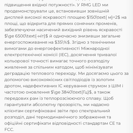
підвищення вхідної потужності». У RMG LED ми
продемонстрували це, встановивши зовнішній
дисплей високої яскравості площею $150\text{ м}^2$ на
площі, що відкрита для прямих сонячних променів,
забезпечуючи насичений вихідний рівень яскравості
$\ge 6500\text{-ніт}$ й одночасно знизивши загальне
енергоспоживання на $35\%$. Згідно з технічними
вимогами до енергоефективності Міжнародної
електротехнічної комісії (IEC), досягнення тривалої
кольорової точності вимагає точного розподілу
живлення за спільним катодом, щоб мінімізувати
деградацію теплового переходу. Ми досягаємо цього за
допомогою високоякісних світлодіодів із золотим
дротом, надефективних ІС керування струмом з ШІМ і
частотою оновлення $\ge 3840\text{Гц}$, а також
передових рам із теплорозсіюючого сплаву. Щоб
гарантувати абсолютну прозорість, ми надаємо
клієнтам сертифіковані звіти про спектральний
розподіл, дані термодинамічного зображення та
офіційні сертифікати відповідності стандартам CE та
FCC.