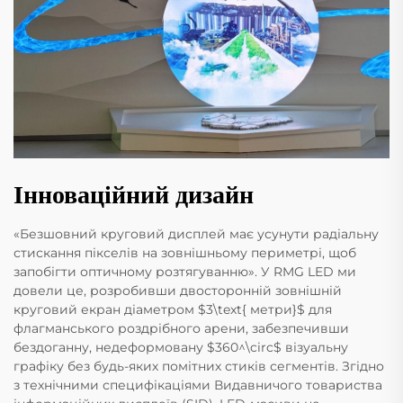
Інноваційний дизайн
«Безшовний круговий дисплей має усунути радіальну
стискання пікселів на зовнішньому периметрі, щоб
запобігти оптичному розтягуванню». У RMG LED ми
довели це, розробивши двосторонній зовнішній
круговий екран діаметром $3\text{ метри}$ для
флагманського роздрібного арени, забезпечивши
бездоганну, недеформовану $360^\circ$ візуальну
графіку без будь-яких помітних стиків сегментів. Згідно
з технічними специфікаціями Видавничого товариства