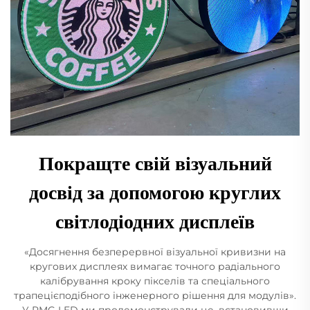
Покращте свій візуальний
досвід за допомогою круглих
світлодіодних дисплеїв
«Досягнення безперервної візуальної кривизни на
кругових дисплеях вимагає точного радіального
калібрування кроку пікселів та спеціального
трапецієподібного інженерного рішення для модулів».
У RMG LED ми продемонстрували це, встановивши