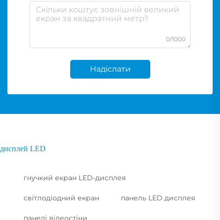
0/1000
Надіслати
дисплей LED
гнучкий екран LED-дисплея
світлодіодний екран
панель LED дисплея
панелі відеостіни