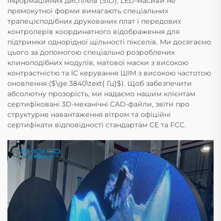
інформаційних дисплеїв (SID), LED-масиви не
прямокутної форми вимагають спеціальних
трапецієподібних друкованих плат і передових
контролерів координатного відображення для
підтримки однорідної щільності пікселів. Ми досягаємо
цього за допомогою спеціально розроблених
клиноподібних модулів, матової маски з високою
контрастністю та ІС керування ШІМ з високою частотою
оновлення ($\ge 3840\text{ Гц}$). Щоб забезпечити
абсолютну прозорість, ми надаємо нашим клієнтам
сертифіковані 3D-механічні CAD-файли, звіти про
структурне навантаження вітром та офіційні
сертифікати відповідності стандартам CE та FCC.