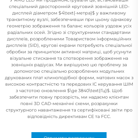
спеціальний двосторонній круговий зовнішній LED-
дисплей діаметром $4\text{-метра}$ у важливому
транзитному вузлі, забезпечивши при цьому однакову
геометрію зображення та баланс кольорів уздовж усіх
радіальних осей. Згідно зі структурними стандартами
дисплеїв, розробленими Товариством інформаційних
дисплеїв (SID), кругові екрани потребують спеціальної
обробки за принципом активної матриці, щоб усунути
візуальне стискання та спотворення зображення на
зовнішніх радіусах. Ми вирішуємо цю проблему за
допомогою спеціально розроблених модульних
друкованих плат клиноподібної форми, матових масок з
високою контрастністю та передових ІС керування ШІМ
з частотою оновлення $\ge 3840\text{Гц}$. Щоб
забезпечити повну прозорість, ми надаємо клієнтам
повні 3D CAD-механічні схеми, розрахунки
структурного навантаження та сертифіковані звіти про
відповідність директивам CE та FCC.
Отримати розрахунок