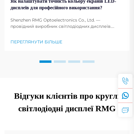
Як налаштувати точність кольору екранів LED-
дисплеїв для професійного використання?
Shenzhen RMG Optoelectronics Co., Ltd. —
провідний виробник світлодіодних дисплеїв.
Світлодіодні екрани стали основою для будь-якої
професії, будь-якої події, конференції та реклами.
ПЕРЕГЛЯНУТИ БІЛЬШЕ
Налаштування конфігурації кольору екрана
дисплея...
Відгуки клієнтів про круглі
світлодіодні дисплеї RMG