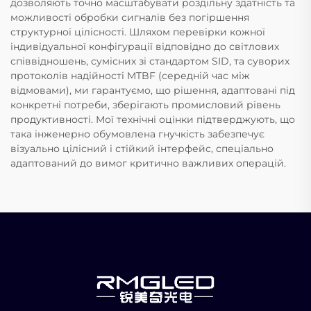
дозволяють точно масштабувати роздільну здатність та
можливості обробки сигналів без погіршення
структурної цілісності. Шляхом перевірки кожної
індивідуальної конфігурації відповідно до світлових
співвідношень, сумісних зі стандартом SID, та суворих
протоколів надійності MTBF (середній час між
відмовами), ми гарантуємо, що рішення, адаптовані під
конкретні потреби, зберігають промисловий рівень
продуктивності. Мої технічні оцінки підтверджують, що
така інженерно обумовлена гнучкість забезпечує
візуально цілісний і стійкий інтерфейс, спеціально
адаптований до вимог критично важливих операцій.