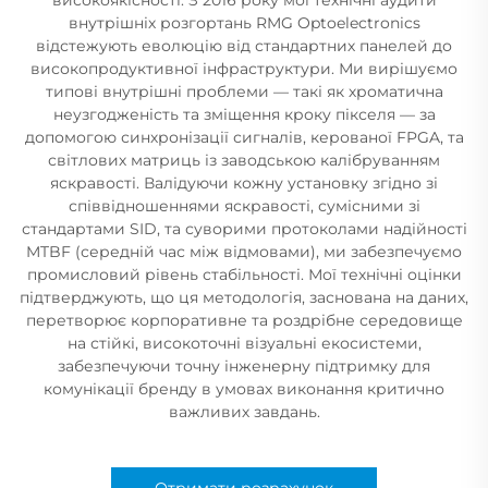
внутрішніх розгортань RMG Optoelectronics
відстежують еволюцію від стандартних панелей до
високопродуктивної інфраструктури. Ми вирішуємо
типові внутрішні проблеми — такі як хроматична
неузгодженість та зміщення кроку пікселя — за
допомогою синхронізації сигналів, керованої FPGA, та
світлових матриць із заводською калібруванням
яскравості. Валідуючи кожну установку згідно зі
співвідношеннями яскравості, сумісними зі
стандартами SID, та суворими протоколами надійності
MTBF (середній час між відмовами), ми забезпечуємо
промисловий рівень стабільності. Мої технічні оцінки
підтверджують, що ця методологія, заснована на даних,
перетворює корпоративне та роздрібне середовище
на стійкі, високоточні візуальні екосистеми,
забезпечуючи точну інженерну підтримку для
комунікації бренду в умовах виконання критично
важливих завдань.
Отримати розрахунок