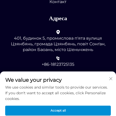
Контакт
Адреса
401, будинок 5, промислова п'ята вулиця
Цзянбянь, громада Цзянбянь, повіт Сонґан,
район Баоань, місто Шеньчжень
+86-18123725135
[email protected]
We value your privacy
We use cookies and similar tools to provide our services.
If you don't want to accept all cookies, click Personalize
cookies.
Accept all
Авторське право © 2025, Shenzhen RMG