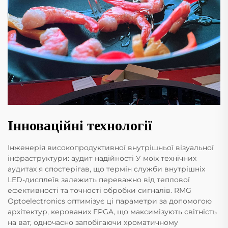
Інноваційні технології
Інженерія високопродуктивної внутрішньої візуальної
інфраструктури: аудит надійності У моїх технічних
аудитах я спостерігав, що термін служби внутрішніх
LED-дисплеїв залежить переважно від теплової
ефективності та точності обробки сигналів. RMG
Optoelectronics оптимізує ці параметри за допомогою
архітектур, керованих FPGA, що максимізують світність
на ват, одночасно запобігаючи хроматичному