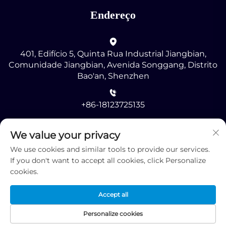
Endereço
401, Edifício 5, Quinta Rua Industrial Jiangbian,
Comunidade Jiangbian, Avenida Songgang, Distrito
Bao'an, Shenzhen
+86-18123725135
[email protected]
We value your privacy
We use cookies and similar tools to provide our services.
If you don't want to accept all cookies, click Personalize
cookies.
Accept all
Direitos autorais © 2025 por Shenzhen RMG
Optoelectronics Co., Ltd. -
Política de Privacidade
Personalize cookies