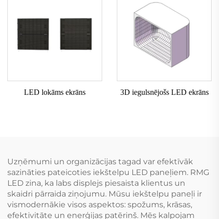
LED lokāms ekrāns
3D iegulsnējošs LED ekrāns
Uzņēmumi un organizācijas tagad var efektīvāk
sazināties pateicoties iekštelpu LED paneļiem. RMG
LED zina, ka labs displejs piesaista klientus un
skaidri pārraida ziņojumu. Mūsu iekštelpu paneļi ir
vismodernākie visos aspektos: spožums, krāsas,
efektivitāte un enerģijas patēriņš. Mēs kalpojam