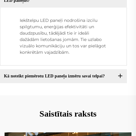
LED paneļus?
Iekštelpu LED paneļi nodrošina izcilu
spilgtumu, enerģijas efektivitāti un
daudzpusību, tādējādi tie ir ideāli
dažādām lietošanas jomām. Tie uzlabo
vizuālo komunikāciju un tos var pielāgot
konkrētām vajadzībām.
Kā noteikt piemērotu LED paneļa izmēru savai telpai?
Saistītais raksts