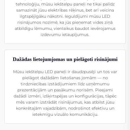
tehnoloģiju, mūsu iekštelpu paneļi ne tikai palīdz
samazināt jūsu elektrības rēķinus, bet arī veicina
ilgtspējīgāku nākotni. Ieguldījumi mūsu LED
risinājumos nozīmē, ka jūs pieņemat vides ziņā
atbildīgu lēmumu, vienlaikus baudot ievērojamus
izdevumu ietaupījumus.
Dažādas lietojumjomas un pielāgoti risinājumi
Mūsu iekštelpu LED paneļi ir daudzpusēji un tos var
pielāgot dažādām lietošanas jomām — no
tirdzniecības izstādījumiem līdz uzņēmumu
prezentācijām un pasākumu norisēm. Pieejami
dažādi izmēri, izšķirtspējas un konfigurācijas, tāpēc
mēs varam izstrādāt risinājumus, kas atbilst jūsu
konkrētajām vajadzībām, nodrošinot efektīvu un
ietekmīgu vizuālo komunikāciju.