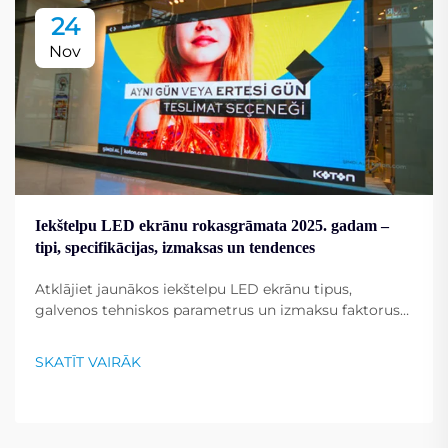
24
Nov
Iekštelpu LED ekrānu rokasgrāmata 2025. gadam –
tipi, specifikācijas, izmaksas un tendences
Atklājiet jaunākos iekštelpu LED ekrānu tipus,
galvenos tehniskos parametrus un izmaksu faktorus
2025. gadam. Uzziniet, kā izvēlēties pareizo kontrasta
attiecību un uzlabot displeja veiktspēju. Lasiet vairāk
SKATĪT VAIRĀK
jau tagad.