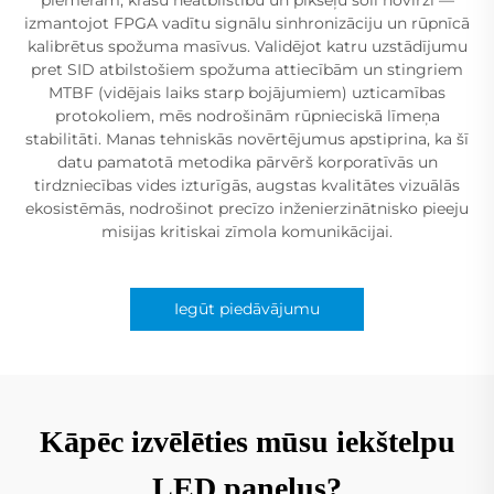
izmantojot FPGA vadītu signālu sinhronizāciju un rūpnīcā
kalibrētus spožuma masīvus. Validējot katru uzstādījumu
pret SID atbilstošiem spožuma attiecībām un stingriem
MTBF (vidējais laiks starp bojājumiem) uzticamības
protokoliem, mēs nodrošinām rūpnieciskā līmeņa
stabilitāti. Manas tehniskās novērtējumus apstiprina, ka šī
datu pamatotā metodika pārvērš korporatīvās un
tirdzniecības vides izturīgās, augstas kvalitātes vizuālās
ekosistēmās, nodrošinot precīzo inženierzinātnisko pieeju
misijas kritiskai zīmola komunikācijai.
Iegūt piedāvājumu
Kāpēc izvēlēties mūsu iekštelpu
LED paneļus?