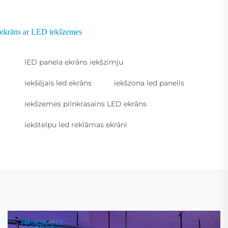
ekrāns ar LED iekšzemes
lED panela ekrāns iekšzīmju
iekšējais led ekrāns
iekšzona led panelis
iekšzemes pilnkrasains LED ekrāns
iekštelpu led reklāmas ekrāni