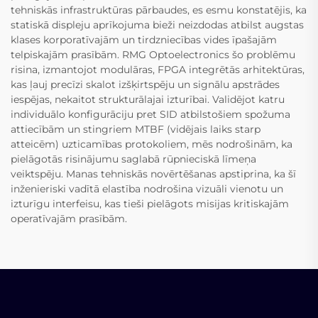
tehniskās infrastruktūras pārbaudes, es esmu konstatējis, ka
statiskā displeju aprīkojuma bieži neizdodas atbilst augstas
klases korporatīvajām un tirdzniecības vides īpašajām
telpiskajām prasībām. RMG Optoelectronics šo problēmu
risina, izmantojot modulāras, FPGA integrētās arhitektūras,
kas ļauj precīzi skalot izšķirtspēju un signālu apstrādes
iespējas, nekaitot strukturālajai izturībai. Validējot katru
individuālo konfigurāciju pret SID atbilstošiem spožuma
attiecībām un stingriem MTBF (vidējais laiks starp
atteicēm) uzticamības protokoliem, mēs nodrošinām, ka
pielāgotās risinājumu saglabā rūpnieciskā līmeņa
veiktspēju. Manas tehniskās novērtēšanas apstiprina, ka šī
inženieriski vadītā elastība nodrošina vizuāli vienotu un
izturīgu interfeisu, kas tieši pielāgots misijas kritiskajām
operatīvajām prasībām.