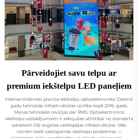
Pārveidojiet savu telpu ar
premium iekštelpu LED paneļiem
Inženierzinātniski precīza iekštelpu optoelektronika: Desmit
gadu tehniskās infrastruktūras izcilība kopš 2016. gada.
Manas tehniskās revīzijas par RMG Optoelectronics
iekštelpu uzstādījumiem ir sekojušas attīstībai no standarta
paneliem līdz augstas veiktspējas infrastruktūrai. Mēs
risinām bieži sastopamās iekštelpu problēmas —
piemēram, krāsu neatbilstību un pikseļu soli novirzi —