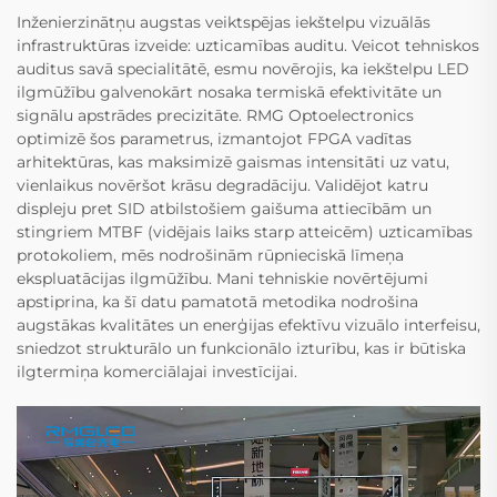
Inženierzinātņu augstas veiktspējas iekštelpu vizuālās
infrastruktūras izveide: uzticamības auditu. Veicot tehniskos
auditus savā specialitātē, esmu novērojis, ka iekštelpu LED
ilgmūžību galvenokārt nosaka termiskā efektivitāte un
signālu apstrādes precizitāte. RMG Optoelectronics
optimizē šos parametrus, izmantojot FPGA vadītas
arhitektūras, kas maksimizē gaismas intensitāti uz vatu,
vienlaikus novēršot krāsu degradāciju. Validējot katru
displeju pret SID atbilstošiem gaišuma attiecībām un
stingriem MTBF (vidējais laiks starp atteicēm) uzticamības
protokoliem, mēs nodrošinām rūpnieciskā līmeņa
ekspluatācijas ilgmūžību. Mani tehniskie novērtējumi
apstiprina, ka šī datu pamatotā metodika nodrošina
augstākas kvalitātes un enerģijas efektīvu vizuālo interfeisu,
sniedzot strukturālo un funkcionālo izturību, kas ir būtiska
ilgtermiņa komerciālajai investīcijai.