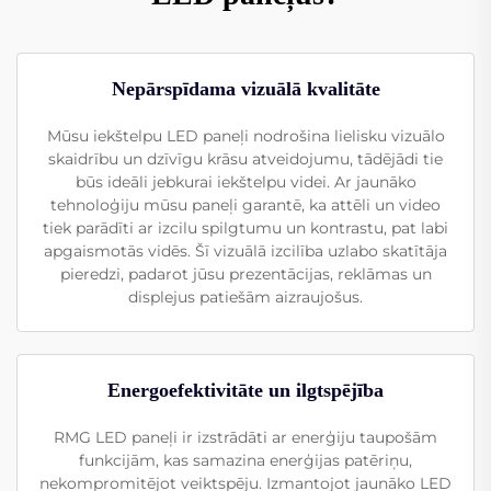
Nepārspīdama vizuālā kvalitāte
Mūsu iekštelpu LED paneļi nodrošina lielisku vizuālo
skaidrību un dzīvīgu krāsu atveidojumu, tādējādi tie
būs ideāli jebkurai iekštelpu videi. Ar jaunāko
tehnoloģiju mūsu paneļi garantē, ka attēli un video
tiek parādīti ar izcilu spilgtumu un kontrastu, pat labi
apgaismotās vidēs. Šī vizuālā izcilība uzlabo skatītāja
pieredzi, padarot jūsu prezentācijas, reklāmas un
displejus patiešām aizraujošus.
Energoefektivitāte un ilgtspējība
RMG LED paneļi ir izstrādāti ar enerģiju taupošām
funkcijām, kas samazina enerģijas patēriņu,
nekompromitējot veiktspēju. Izmantojot jaunāko LED