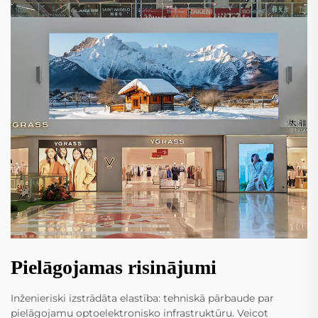
Pielāgojamas risinājumi
Inženieriski izstrādāta elastība: tehniskā pārbaude par
pielāgojamu optoelektronisko infrastruktūru. Veicot