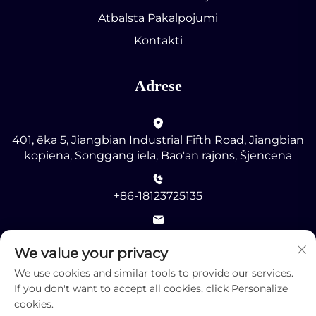
Atbalsta Pakalpojumi
Kontakti
Adrese
401, ēka 5, Jiangbian Industrial Fifth Road, Jiangbian
kopiena, Songgang iela, Bao'an rajons, Šjencena
+86-18123725135
[email protected]
We value your privacy
We use cookies and similar tools to provide our services.
If you don't want to accept all cookies, click Personalize
cookies.