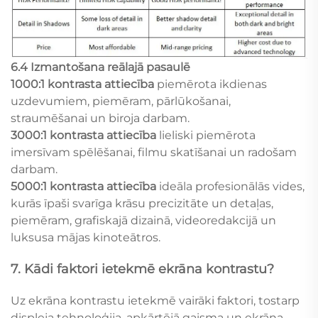
6.4 Izmantošana reālajā pasaulē
1000:1 kontrasta attiecība
piemērota ikdienas
uzdevumiem, piemēram, pārlūkošanai,
straumēšanai un biroja darbam.
3000:1 kontrasta attiecība
lieliski piemērota
imersīvam spēlēšanai, filmu skatīšanai un radošam
darbam.
5000:1 kontrasta attiecība
ideāla profesionālās vides,
kurās īpaši svarīga krāsu precizitāte un detaļas,
piemēram, grafiskajā dizainā, videoredakcijā un
luksusa mājas kinoteātros.
7. Kādi faktori ietekmē ekrāna kontrastu?
Uz ekrāna kontrastu ietekmē vairāki faktori, tostarp
displeja tehnoloģija, apkārtējā gaisma un ekrāna