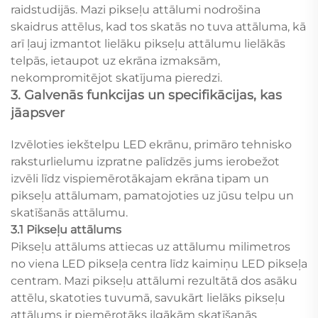
raidstudijās. Mazi pikseļu attālumi nodrošina
skaidrus attēlus, kad tos skatās no tuva attāluma, kā
arī ļauj izmantot lielāku pikseļu attālumu lielākās
telpās, ietaupot uz ekrāna izmaksām,
nekompromitējot skatījuma pieredzi.
3. Galvenās funkcijas un specifikācijas, kas
jāapsver
Izvēloties iekštelpu LED ekrānu, primāro tehnisko
raksturlielumu izpratne palīdzēs jums ierobežot
izvēli līdz vispiemērotākajam ekrāna tipam un
pikseļu attālumam, pamatojoties uz jūsu telpu un
skatīšanās attālumu.
3.1 Pikseļu attālums
Pikseļu attālums attiecas uz attālumu milimetros
no viena LED pikseļa centra līdz kaimiņu LED pikseļa
centram. Mazi pikseļu attālumi rezultātā dos asāku
attēlu, skatoties tuvumā, savukārt lielāks pikseļu
attālums ir piemērotāks ilgākām skatīšanās