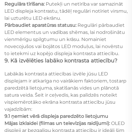
Regulāra tīrīšana:
Putekļi un netīrība var samazināt
LED displeja kontrastu, tādēļ regulāri notīriet virsmu,
lai uzturētu LED ekrānu.
Pārbaudiet aparatūras statusu:
Regulāri pārbaudiet
LED elementus un vadības shēmas, lai nodrošinātu
vienmērīgu spilgtumu un krāsu. Nomainiet
novecojušos vai bojātos LED moduļus, lai novērstu
to ietekmi uz kopējo displeja kontrasta attiecību.
9. Kā izvēlēties labāko kontrasta attiecību?
Labākās kontrasta attiecības izvēle jūsu LED
displejam ir atkarīga no vairākiem faktoriem, tostarp
paredzētā lietojuma, skatīšanās vides un plānotā
satura veida. Šeit ir ceļvedis, kas palīdzēs noteikt
vispiemērotāko ekrāna kontrasta attiecību jūsu
vajadzībām:
9.1 ņemiet vērā displeja paredzēto lietojumu
Mājas izklaidei (filmas un televīzijas raidījumi):
OLED
displeji ar bezgalīgu kontrasta attiecību ir ideāli šim