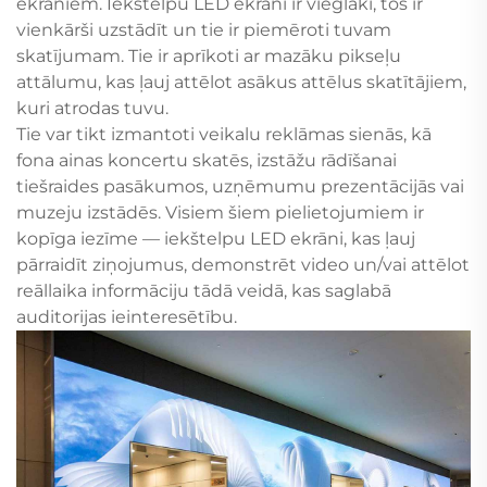
ekrāniem. Iekštelpu LED ekrāni ir vieglāki, tos ir
vienkārši uzstādīt un tie ir piemēroti tuvam
skatījumam. Tie ir aprīkoti ar mazāku pikseļu
attālumu, kas ļauj attēlot asākus attēlus skatītājiem,
kuri atrodas tuvu.
Tie var tikt izmantoti veikalu reklāmas sienās, kā
fona ainas koncertu skatēs, izstāžu rādīšanai
tiešraides pasākumos, uzņēmumu prezentācijās vai
muzeju izstādēs. Visiem šiem pielietojumiem ir
kopīga iezīme — iekštelpu LED ekrāni, kas ļauj
pārraidīt ziņojumus, demonstrēt video un/vai attēlot
reāllaika informāciju tādā veidā, kas saglabā
auditorijas ieinteresētību.