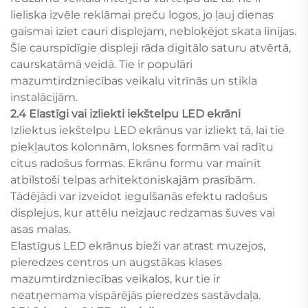
lieliska izvēle reklāmai preču logos, jo ļauj dienas
gaismai iziet cauri displejam, nebloķējot skata līnijas.
Šie caurspīdīgie displeji rāda digitālo saturu atvērtā,
caurskatāmā veidā. Tie ir populāri
mazumtirdzniecības veikalu vitrīnās un stikla
instalācijām.
2.4 Elastīgi vai izliekti iekštelpu LED ekrāni
Izliektus iekštelpu LED ekrānus var izliekt tā, lai tie
piekļautos kolonnām, loksnes formām vai radītu
citus radošus formas. Ekrānu formu var mainīt
atbilstoši telpas arhitektoniskajām prasībām.
Tādējādi var izveidot iegulšanās efektu radošus
displejus, kur attēlu neizjauc redzamas šuves vai
asas malas.
Elastīgus LED ekrānus bieži var atrast muzejos,
pieredzes centros un augstākas klases
mazumtirdzniecības veikalos, kur tie ir
neatņemama vispārējās pieredzes sastāvdaļa.