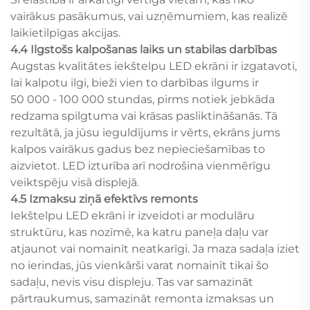
vairākus pasākumus, vai uzņēmumiem, kas realizē
laikietilpīgas akcijas.
4.4 Ilgstošs kalpošanas laiks un stabilas darbības
Augstas kvalitātes iekštelpu LED ekrāni ir izgatavoti,
lai kalpotu ilgi, bieži vien to darbības ilgums ir
50 000 - 100 000 stundas, pirms notiek jebkāda
redzama spilgtuma vai krāsas pasliktināšanās. Tā
rezultātā, ja jūsu ieguldījums ir vērts, ekrāns jums
kalpos vairākus gadus bez nepieciešamības to
aizvietot. LED izturība arī nodrošina vienmērīgu
veiktspēju visā displejā.
4.5 Izmaksu ziņā efektīvs remonts
Iekštelpu LED ekrāni ir izveidoti ar modulāru
struktūru, kas nozīmē, ka katru paneļa daļu var
atjaunot vai nomainīt neatkarīgi. Ja maza sadaļa iziet
no ierindas, jūs vienkārši varat nomainīt tikai šo
sadaļu, nevis visu displeju. Tas var samazināt
pārtraukumus, samazināt remonta izmaksas un