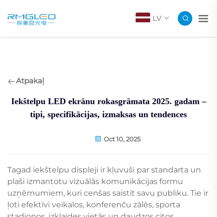
LV
Atpakaļ
Iekštelpu LED ekrānu rokasgrāmata 2025. gadam –
tipi, specifikācijas, izmaksas un tendences
Oct 10, 2025
Tagad iekštelpu displeji ir kļuvuši par standarta un
plaši izmantotu vizuālās komunikācijas formu
uzņēmumiem, kuri cenšas saistīt savu publiku. Tie ir
ļoti efektīvi veikalos, konferenču zālēs, sporta
stadionos, izklaides vietās un daudzos citos