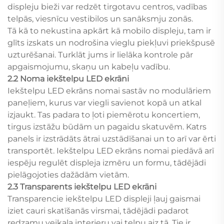
displeju bieži var redzēt tirgotavu centros, vadības
telpās, viesnīcu vestibilos un sanāksmju zonās.
Tā kā to nekustina apkārt kā mobilo displeju, tam ir
glīts izskats un nodrošina vieglu piekļuvi priekšpusē
uzturēšanai. Turklāt jums ir lielāka kontrole pār
apgaismojumu, skaņu un kabeļu vadību.
2.2 Noma iekštelpu LED ekrāni
Iekštelpu LED ekrāns nomai sastāv no modulāriem
paneļiem, kurus var viegli savienot kopā un atkal
izjaukt. Tas padara to ļoti piemērotu koncertiem,
tirgus izstāžu būdām un pagaidu skatuvēm. Katrs
panels ir izstrādāts ātrai uzstādīšanai un to arī var ērti
transportēt. Iekštelpu LED ekrāns nomai piedāvā arī
iespēju regulēt displeja izmēru un formu, tādējādi
pielāgojoties dažādām vietām.
2.3 Transparents iekštelpu LED ekrāni
Transparencie iekštelpu LED displeji ļauj gaismai
iziet cauri skatīšanās virsmai, tādējādi padarot
redzamu veikala interjeru vai telpu aiz tā. Tie ir