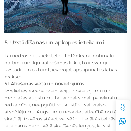
5. Uzstādīšanas un apkopes ieteikumi
Lai nodrošinātu iekštelpu LED ekrāna optimālu
darbību un ilgu kalpošanas laiku, to ir svarīgi
uzstādīt un uzturēt, ievērojot apstiprinātas labās
prakses.
5.1 Atrašanās vieta un novietojums
Izvēlieties ekrāna orientāciju, novietojumu un
montāžas augstumu tā, lai maksimāli palielinātu
redzamību, neapgrūtinot kustību vai izraisot
atspīdējumu. Augstumu nosakiet atkarībā no tā, vai
skatītāji to vēros stāvot vai sēžot. Lielākās telpās
ieteicams ņemt vērā skatīšanās leņķus, lai visi