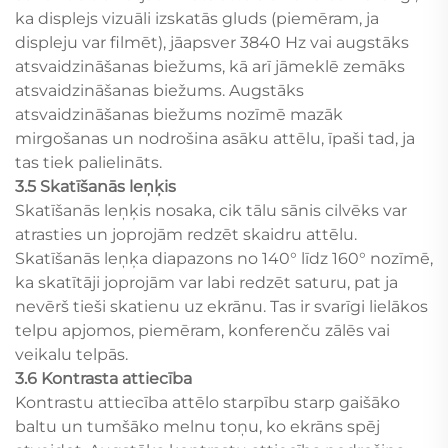
ka displejs vizuāli izskatās gluds (piemēram, ja
displeju var filmēt), jāapsver 3840 Hz vai augstāks
atsvaidzināšanas biežums, kā arī jāmeklē zemāks
atsvaidzināšanas biežums. Augstāks
atsvaidzināšanas biežums nozīmē mazāk
mirgošanas un nodrošina asāku attēlu, īpaši tad, ja
tas tiek palielināts.
3.5 Skatīšanās leņķis
Skatīšanās leņķis nosaka, cik tālu sānis cilvēks var
atrasties un joprojām redzēt skaidru attēlu.
Skatīšanās leņķa diapazons no 140° līdz 160° nozīmē,
ka skatītāji joprojām var labi redzēt saturu, pat ja
nevērš tieši skatienu uz ekrānu. Tas ir svarīgi lielākos
telpu apjomos, piemēram, konferenču zālēs vai
veikalu telpās.
3.6 Kontrasta attiecība
Kontrastu attiecība attēlo starpību starp gaišāko
baltu un tumšāko melnu toņu, ko ekrāns spēj