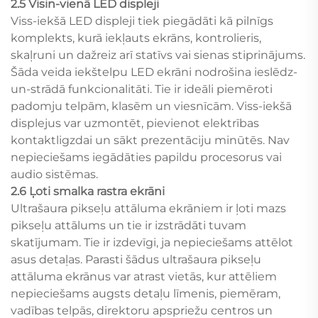
2.5 Visin-vienā LED displeji
Viss-iekšā LED displeji tiek piegādāti kā pilnīgs
komplekts, kurā iekļauts ekrāns, kontrolieris,
skaļruni un dažreiz arī statīvs vai sienas stiprinājums.
Šāda veida iekštelpu LED ekrāni nodrošina ieslēdz-
un-strādā funkcionalitāti. Tie ir ideāli piemēroti
padomju telpām, klasēm un viesnīcām. Viss-iekšā
displejus var uzmontēt, pievienot elektrības
kontaktligzdai un sākt prezentāciju minūtēs. Nav
nepieciešams iegādāties papildu procesorus vai
audio sistēmas.
2.6 Ļoti smalka rastra ekrāni
Ultrašaura pikseļu attāluma ekrāniem ir ļoti mazs
pikseļu attālums un tie ir izstrādāti tuvam
skatījumam. Tie ir izdevīgi, ja nepieciešams attēlot
asus detaļas. Parasti šādus ultrašaura pikseļu
attāluma ekrānus var atrast vietās, kur attēliem
nepieciešams augsts detaļu līmenis, piemēram,
vadības telpās, direktoru apspriežu centros un