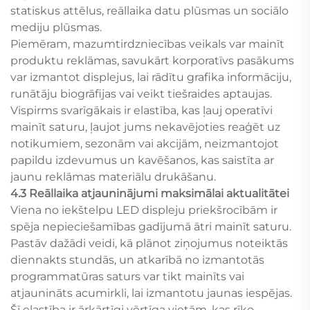
statiskus attēlus, reāllaika datu plūsmas un sociālo
mediju plūsmas.
Piemēram, mazumtirdzniecības veikals var mainīt
produktu reklāmas, savukārt korporatīvs pasākums
var izmantot displejus, lai rādītu grafika informāciju,
runātāju biogrāfijas vai veikt tiešraides aptaujas.
Vispirms svarīgākais ir elastība, kas ļauj operatīvi
mainīt saturu, ļaujot jums nekavējoties reaģēt uz
notikumiem, sezonām vai akcijām, neizmantojot
papildu izdevumus un kavēšanos, kas saistīta ar
jaunu reklāmas materiālu drukāšanu.
4.3 Reāllaika atjauninājumi maksimālai aktualitātei
Viena no iekštelpu LED displeju priekšrocībām ir
spēja nepieciešamības gadījumā ātri mainīt saturu.
Pastāv dažādi veidi, kā plānot ziņojumus noteiktās
diennakts stundās, un atkarībā no izmantotās
programmatūras saturs var tikt mainīts vai
atjaunināts acumirkli, lai izmantotu jaunas iespējas.
Šī elastība ir ārkārtīgi vērtīga vietām, kas rīko