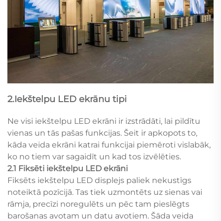
2.Iekštelpu LED ekrānu tipi
Ne visi iekštelpu LED ekrāni ir izstrādāti, lai pildītu
vienas un tās pašas funkcijas. Šeit ir apkopots to,
kāda veida ekrāni katrai funkcijai piemēroti vislabāk,
ko no tiem var sagaidīt un kad tos izvēlēties.
2.1 Fiksēti iekštelpu LED ekrāni
Fiksēts iekštelpu LED displejs paliek nekustīgs
noteiktā pozīcijā. Tas tiek uzmontēts uz sienas vai
rāmja, precīzi noregulēts un pēc tam pieslēgts
barošanas avotam un datu avotiem. Šāda veida