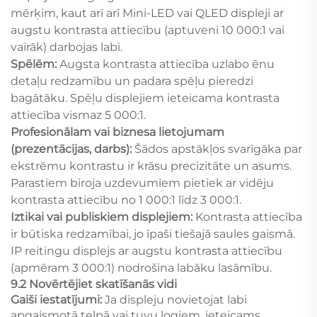
mērķim, kaut arī arī Mini-LED vai QLED displeji ar
augstu kontrasta attiecību (aptuveni 10 000:1 vai
vairāk) darbojas labi.
Spēlēm:
Augsta kontrasta attiecība uzlabo ēnu
detaļu redzamību un padara spēļu pieredzi
bagātāku. Spēļu displejiem ieteicama kontrasta
attiecība vismaz 5 000:1.
Profesionālam vai biznesa lietojumam
(prezentācijas, darbs):
Šādos apstākļos svarīgāka par
ekstrēmu kontrastu ir krāsu precizitāte un asums.
Parastiem biroja uzdevumiem pietiek ar vidēju
kontrasta attiecību no 1 000:1 līdz 3 000:1.
Iztikai vai publiskiem displejiem:
Kontrasta attiecība
ir būtiska redzamībai, jo īpaši tiešajā saules gaismā.
IP reitingu displejs ar augstu kontrasta attiecību
(apmēram 3 000:1) nodrošina labāku lasāmību.
9.2 Novērtējiet skatīšanās vidi
Gaiši iestatījumi:
Ja displeju novietojat labi
apgaismotā telpā vai tuvu logiem, ieteicams