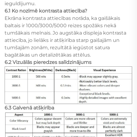
ieguldījumu.
6.1 Ko nozīmē kontrasta attiecība?
Ekrāna kontrasta attiecības norāda, ka gaišākais
baltais ir 1000/3000/5000 reizes spožāks nekā
tumšākais melnais. Jo augstāka displeja kontrasta
attiecība, jo lielāks ir atšķirība starp gaišajām un
tumšajām zonām, rezultātā iegūstot satura
bagātākas un detalizētākas attēlus.
6.2 Vizuālās pieredzes salīdzinājums
6.3 Galvenā atšķirība