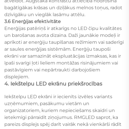
atveidot. Augstāka kontrastu attiecība nodrošina
bagātīgākas krāsas un dziļākus melnos toņus, radot
dzīvīgāku un vieglāk lasāmu attēlu.
3.6 Enerģijas efektivitāte
Enerģijas patēriņš ir atkarīgs no LED čipu kvalitātes
un barošanas avota dizaina. Daži jaunākie modeļi ir
aprīkoti ar enerģiju taupīšanas režīmiem vai saderīgi
ar saules enerģijas sistēmām. Enerģiju taupoši
ekrāni var samazināt ekspluatācijas izmaksas, kas ir
īpaši svarīgi ļoti lieliem montāžas risinājumiem vai
pastāvīgiem vai nepārtraukti darbojošiem
displejiem.
4. Iekštelpu LED ekrānu priekšrocības
Iekštelpu LED ekrāni ir iecienīts izvēles variants
uzņēmumiem, pasākumu vietām un
organizatoriem, kuriem nepieciešams skaidri un
ietekmīgi pārraidīt ziņojumus. RMGLED saprot, ka
pareizs displejs spēj darīt vairāk nekā vienkārši rādīt