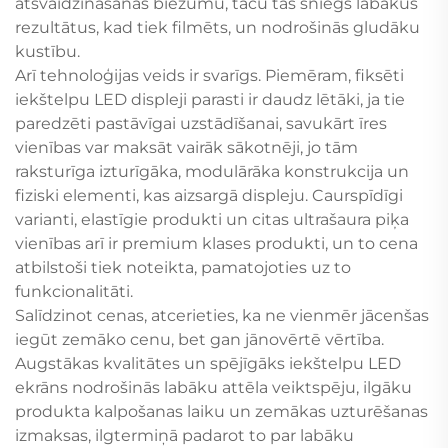
atsvaidzināšanas biežumu, taču tas sniegs labākus
rezultātus, kad tiek filmēts, un nodrošinās gludāku
kustību.
Arī tehnoloģijas veids ir svarīgs. Piemēram, fiksēti
iekštelpu LED displeji parasti ir daudz lētāki, ja tie
paredzēti pastāvīgai uzstādīšanai, savukārt īres
vienības var maksāt vairāk sākotnēji, jo tām
raksturīga izturīgāka, modulārāka konstrukcija un
fiziski elementi, kas aizsargā displeju. Caurspīdīgi
varianti, elastīgie produkti un citas ultrašaura piķa
vienības arī ir premium klases produkti, un to cena
atbilstoši tiek noteikta, pamatojoties uz to
funkcionalitāti.
Salīdzinot cenas, atcerieties, ka ne vienmēr jācenšas
iegūt zemāko cenu, bet gan jānovērtē vērtība.
Augstākas kvalitātes un spējīgāks iekštelpu LED
ekrāns nodrošinās labāku attēla veiktspēju, ilgāku
produkta kalpošanas laiku un zemākas uzturēšanas
izmaksas, ilgtermiņā padarot to par labāku