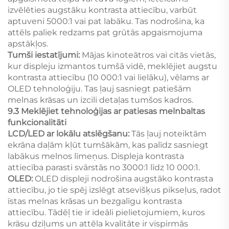
izvēlēties augstāku kontrasta attiecību, varbūt
aptuveni 5000:1 vai pat labāku. Tas nodrošina, ka
attēls paliek redzams pat grūtās apgaismojuma
apstākļos.
Tumši iestatījumi:
Mājas kinoteātros vai citās vietās,
kur displeju izmantos tumšā vidē, meklējiet augstu
kontrasta attiecību (10 000:1 vai lielāku), vēlams ar
OLED tehnoloģiju. Tas ļauj sasniegt patiešām
melnas krāsas un izcili detaļas tumšos kadros.
9.3 Meklējiet tehnoloģijas ar patiesas melnbaltas
funkcionalitāti
LCD/LED ar lokālu atslēgšanu:
Tās ļauj noteiktām
ekrāna daļām kļūt tumšākām, kas palīdz sasniegt
labākus melnos līmeņus. Displeja kontrasta
attiecība parasti svārstās no 3000:1 līdz 10 000:1.
OLED:
OLED displeji nodrošina augstāko kontrasta
attiecību, jo tie spēj izslēgt atsevišķus pikseļus, radot
īstas melnas krāsas un bezgalīgu kontrasta
attiecību. Tādēļ tie ir ideāli pielietojumiem, kuros
krāsu dziļums un attēla kvalitāte ir vispirmās