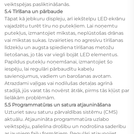
veiktspējas pasliktināšanās.
5.4 Tīrīšana un pārbaude
Tāpat kā jebkuru displeju, arī iekštelpu LED ekrānu
vajadzētu turēt tīru no putekļiem. Lai noņemtu
putekļus, izmantojiet mīkstas, neplūstošas drānas
vai mīkstas sukas. Izvairieties no agresīvu tīrīšanas
līdzekļu un augsta spiediena tīrīšanas metožu
lietošanas, jo tās var viegli bojāt LED elementus.
Papildus putekļu noņemšanai, izmantojiet šo
iespēju, lai regulāri pārbaudītu kabeļu
savienojumus, vadiem un barošanas avotam.
Atrazdami vaļīgas vai nodilušas detaļas agrīnā
stadijā, jūs varat tās novērst ātrāk, pirms tās kļūst par
lielākām problēmām.
5.5 Programmatūras un satura atjaunināšana
Uzturiet savu saturu pārvaldības sistēmu (CMS)
aktuālu. Atjaunināta programmatūra uzlabo
veiktspēju, palielina drošību un nodrošina saderību
ar jauniem failu formātiem. Regulāri atjaunojiet