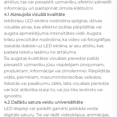
attēlus; tas var piesaistīt uzmanību, efektīvi pārraidīt
informāciju un pastiprināt zīmola klātbūtni.
4.1 Aizraujoša vizuālā kvalitāte
Iekštelpu LED ekrāns nodrošina spilgtas, dzīvas
vizuālās ainas, kas efektīvi izcēlas pārpildītās vai
augsta apmeklējuma intensitātes vidē. Augsta
krāsu precizitāte nodrošina, ka video vai fotogrāfijas
izskatās dabiski uz LED ekrāna, ar asu attēlu, kas
padara tekstu lasāmu no attāluma.
Šis augstas kvalitātes vizuālais pieredze palīdz
piesaistīt uzmanību jūsu vispārējam ziņojumam,
produktam, informācijai vai zīmolemnei. Pārpildītās
vidēs, piemēram, mazumtirdzniecības veikalos,
lidostās vai pasākumu zālēs, labs vizuālais pieredze
var būt atšķirība starp to, vai jūs tiks ievērots vai
ignorēts.
4.2 Dažādu satura veidu universālitāte
LED displeji var parādīt gandrīz jebkāda veida
digitālo saturu. Tie var rādīt videoklipus, animācijas,