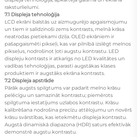
raksturlielumi.
7.1 Displeja tehnoloģija
LCD ekrāni balstās uz aizmugurējo apgaismojumu
un tiem ir salīdzinoši zems kontrasts, melnā krāsa
neatrodas pietiekami dziļa. OLED ekrāniem ir
pašapgaismēti pikseļi, kas var pilnībā izslēgt melnos
pikseļus, nodrošinot ļoti augstu kontrastu. LED
displeju kontrasts ir atkarīgs no LED kvalitātes un
vadības tehnoloģijas, parasti augstākas klases
produktiem ir augstāks ekrāna kontrasts.
7.2 Displeja apstrāde
Pārāk augsts spilgtums var padarīt melno krāsu
pelēcīgu un samazināt kontrastu; piemērots
spilgtuma iestatījums uzlabos kontrastu. Krāsu
kalibrēšana nodrošina precīzu attēlojumu un novērš
krāsu svārstības, kas ietekmētu displeja kontrastu.
Augstā dinamiskā diapazona (HDR) saturs efektīvāk
demonstrē augstu kontrastu.