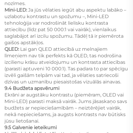
nozīmes.
Mini-LED:
Ja jūs vēlaties iegūt abu aspektu labāko –
uzlabotu kontrastu un spožumu –, Mini-LED
tehnoloģija var nodrošināt lielisku kontrasta
attiecību (līdz pat 50 000:1 vai vairāk), vienlaikus
saglabājot arī izcilu spožumu. Tādēļ tā ir piemērota
gaišos apstākļos.
QLED:
Lai gan QLED attiecībā uz melnajiem
līmeņiem nav tik perfekts kā OLED, tas nodrošina
izcilienu krāsu atveidojumu un kontrasta attiecības
(parasti aptuveni 10 000:1). Tas padara to par spēcīgu
izvēli gaišām telpām vai tad, ja vēlaties satriecoši
dzīvas un uzmanību piesaistošas vizuālās ainavas.
9.4 Budžeta apsvērumi
Ekrāni ar augstāku kontrastu (piemēram, OLED vai
Mini-LED) parasti maksā vairāk. Jums jāsaskaņo savs
budžets ar nepieciešamībām – neiztērējiet vairāk,
nekā nepieciešams, ja augsts kontrasts nav būtisks
jūsu lietošanai.
9.5 Galvenie ieteikumi