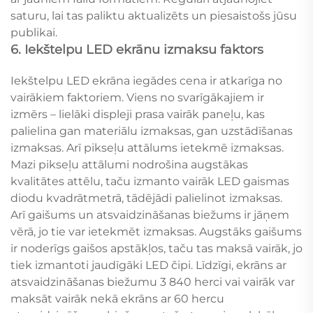
saturu, lai tas paliktu aktualizēts un piesaistošs jūsu
publikai.
6. Iekštelpu LED ekrānu izmaksu faktors
Iekštelpu LED ekrāna iegādes cena ir atkarīga no
vairākiem faktoriem. Viens no svarīgākajiem ir
izmērs – lielāki displeji prasa vairāk paneļu, kas
palielina gan materiālu izmaksas, gan uzstādīšanas
izmaksas. Arī pikseļu attālums ietekmē izmaksas.
Mazi pikseļu attālumi nodrošina augstākas
kvalitātes attēlu, taču izmanto vairāk LED gaismas
diodu kvadrātmetrā, tādējādi palielinot izmaksas.
Arī gaišums un atsvaidzināšanas biežums ir jāņem
vērā, jo tie var ietekmēt izmaksas. Augstāks gaišums
ir noderīgs gaišos apstākļos, taču tas maksā vairāk, jo
tiek izmantoti jaudīgāki LED čipi. Līdzīgi, ekrāns ar
atsvaidzināšanas biežumu 3 840 herci vai vairāk var
maksāt vairāk nekā ekrāns ar 60 hercu