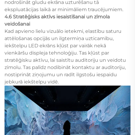
nodrošināt gludu ekrāna uzturēšanu tā
ekspluatācijas laikā ar minimāliem traucējumiem.
4.6 Stratēģisks aktīvs iesaistīšanai un zīmola
veidošanai
Kad apvieno lielu vizuālo ietekmi, elastību saturu
attēlošanas opcijās un ilgtermiņa uzticamību,
iekštelpu LED ekrāns kļūst par vairāk nekā
vienkāršu displeja tehnoloģiju. Tas kļūst par
stratēģisku aktīvu, lai saistītu auditoriju un veidotu
zīmolu. Tas palīdz nodibināt kontaktu ar auditoriju,
nostiprināt ziņojumu un radīt ilgstošu iespaidu
jebkurā iekštelpu vidē.