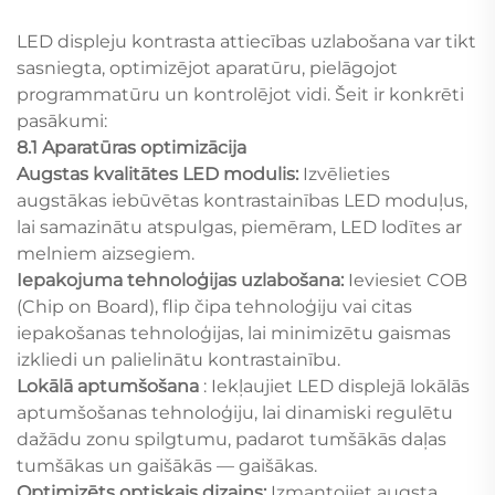
LED displeju kontrasta attiecības uzlabošana var tikt
sasniegta, optimizējot aparatūru, pielāgojot
programmatūru un kontrolējot vidi. Šeit ir konkrēti
pasākumi:
8.1 Aparatūras optimizācija
Augstas kvalitātes LED modulis:
Izvēlieties
augstākas iebūvētas kontrastainības LED moduļus,
lai samazinātu atspulgas, piemēram, LED lodītes ar
melniem aizsegiem.
Iepakojuma tehnoloģijas uzlabošana:
Ieviesiet COB
(Chip on Board), flip čipa tehnoloģiju vai citas
iepakošanas tehnoloģijas, lai minimizētu gaismas
izkliedi un palielinātu kontrastainību.
Lokālā aptumšošana
: Iekļaujiet LED displejā lokālās
aptumšošanas tehnoloģiju, lai dinamiski regulētu
dažādu zonu spilgtumu, padarot tumšākās daļas
tumšākas un gaišākās — gaišākas.
Optimizēts optiskais dizains:
Izmantojiet augsta