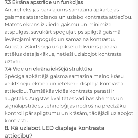
7.3 Ekrāna apstrāde un funkcijas
Antirefleksijas pārklājums samazina apkārtējās
gaismas atstarošanos un uzlabo kontrasta attiecību.
Matēts ekrāns izkliedē gaismu un minimizē
atspulgas, savukārt spoguļa tips spilgtā gaismā
ievērojami atspoguļo un samazina kontrastu.
Augsta izšķirtspēja un pikseļu blīvums padara
attēlus detaļiskākus, netieši uzlabojot kontrasta
uztveri.
7.4 Vide un ekrāna iekšējā struktūra
Spēcīga apkārtējā gaisma samazina melno krāsu
veiktspēju ekrānā un ietekmē displeja kontrasta
attiecību. Tumšākās vidēs kontrasts parasti ir
augstāks. Augstas kvalitātes vadības shēmas un
signālapstrādes tehnoloģijas nodrošina precīzāku
kontroli pār spilgtumu un krāsām, tādējādi uzlabojot
kontrastu.
8. Kā uzlabot LED displeja kontrasta
attiecību?