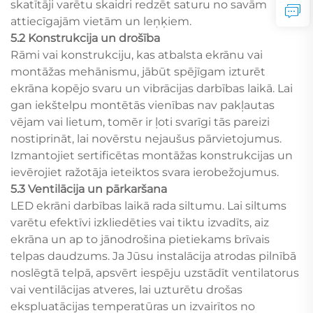
skatītāji varētu skaidri redzēt saturu no savām
attiecīgajām vietām un leņķiem.
5.2 Konstrukcija un drošība
Rāmi vai konstrukciju, kas atbalsta ekrānu vai
montāžas mehānismu, jābūt spējīgam izturēt
ekrāna kopējo svaru un vibrācijas darbības laikā. Lai
gan iekštelpu montētās vienības nav pakļautas
vējam vai lietum, tomēr ir ļoti svarīgi tās pareizi
nostiprināt, lai novērstu nejaušus pārvietojumus.
Izmantojiet sertificētas montāžas konstrukcijas un
ievērojiet ražotāja ieteiktos svara ierobežojumus.
5.3 Ventilācija un pārkaršana
LED ekrāni darbības laikā rada siltumu. Lai siltums
varētu efektīvi izkliedēties vai tiktu izvadīts, aiz
ekrāna un ap to jānodrošina pietiekams brīvais
telpas daudzums. Ja Jūsu instalācija atrodas pilnībā
noslēgtā telpā, apsvērt iespēju uzstādīt ventilatorus
vai ventilācijas atveres, lai uzturētu drošas
ekspluatācijas temperatūras un izvairītos no