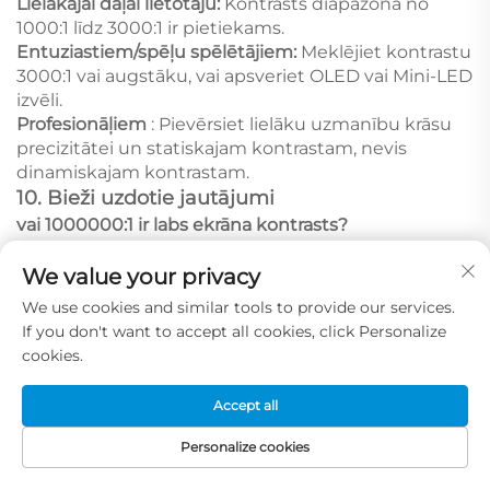
Lielākajai daļai lietotāju:
Kontrasts diapazonā no
1000:1 līdz 3000:1 ir pietiekams.
Entuziastiem/spēļu spēlētājiem:
Meklējiet kontrastu
3000:1 vai augstāku, vai apsveriet OLED vai Mini-LED
izvēli.
Profesionāļiem
: Pievērsiet lielāku uzmanību krāsu
precizitātei un statiskajam kontrastam, nevis
dinamiskajam kontrastam.
10. Bieži uzdotie jautājumi
vai 1000000:1 ir labs ekrāna kontrasts?
Jā, 1 000 000:1 kontrasts ir ļoti labs, taču, iespējams,
We value your privacy
tas ir dinamiskais kontrasts, kas mēra ekrāna spēju
pielāgot gaismas stiprumu atkarībā no skatuves.
We use cookies and similar tools to provide our services.
Patiesai attēla kvalitātei koncentrējieties uz statisko
If you don't want to accept all cookies, click Personalize
kontrastu (parasti 1000:1 līdz 3000:1 vairumam
cookies.
ekrānu).
Accept all
Kāds ir zemākais kontrasta attiecības līmenis?
Personalize cookies
Zemākais izmantojamais kontrasta attiecības
līmenis vairumam displeju ir aptuveni 200:1 līdz