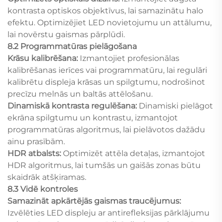
kontrasta optiskos objektīvus, lai samazinātu halo
efektu. Optimizējiet LED novietojumu un attālumu,
lai novērstu gaismas pārplūdi.
8.2 Programmatūras pielāgošana
Krāsu kalibrēšana:
Izmantojiet profesionālas
kalibrēšanas ierīces vai programmatūru, lai regulāri
kalibrētu displeja krāsas un spilgtumu, nodrošinot
precīzu melnās un baltās attēlošanu.
Dinamiskā kontrasta regulēšana:
Dinamiski pielāgot
ekrāna spilgtumu un kontrastu, izmantojot
programmatūras algoritmus, lai pielāvotos dažādu
ainu prasībām.
HDR atbalsts:
Optimizēt attēla detaļas, izmantojot
HDR algoritmus, lai tumšās un gaišās zonas būtu
skaidrāk atšķiramas.
8.3 Vidē kontroles
Samazināt apkārtējās gaismas traucējumus:
Izvēlēties LED displeju ar antirefleksijas pārklājumu