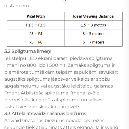
distancēm.
3.2 Spilgtuma līmeņi
Iekštelpu LED ekrāni parasti piedāvā spilgtuma
līmeni no 800 līdz 1 500 nit. Zemāks spilgtums ir
piemērots tumšākām telpām sapulcēm, savukārt
augstāks spilgtums jāapsver veikalos ar spožu
apgaismojumu vai augstāku iekštelpu gaismas
līmeni. Atbilstoša spilgtuma līmeņa izvēle
nodrošinās, ka nebūs atspīdumu un krāsas
izskatīsies dabiskas, kā paredzēts.
3.3 Attēla atsvaidzināšanas biežums
Atsvaidzināšanas biežums norāda, cik reizes
sekundē tiek atjaunināts attēls ekrānā. Ja ir svarīgi,