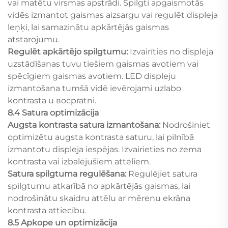
vai matētu virsmas apstrādi. Spilgti apgaismotās
vidēs izmantot gaismas aizsargu vai regulēt displeja
leņķi, lai samazinātu apkārtējās gaismas
atstarojumu.
Regulēt apkārtējo spilgtumu:
Izvairīties no displeja
uzstādīšanas tuvu tiešiem gaismas avotiem vai
spēcīgiem gaismas avotiem. LED displeju
izmantošana tumšā vidē ievērojami uzlabo
kontrasta u восpratni.
8.4 Satura optimizācija
Augsta kontrasta satura izmantošana:
Nodrošiniet
optimizētu augsta kontrasta saturu, lai pilnībā
izmantotu displeja iespējas. Izvairieties no zema
kontrasta vai izbalējušiem attēliem.
Satura spilgtuma regulēšana:
Regulējiet satura
spilgtumu atkarībā no apkārtējās gaismas, lai
nodrošinātu skaidru attēlu ar mērenu ekrāna
kontrasta attiecību.
8.5 Apkope un optimizācija