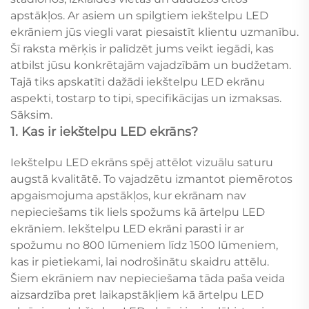
apstākļos. Ar asiem un spilgtiem iekštelpu LED
ekrāniem jūs viegli varat piesaistīt klientu uzmanību.
Šī raksta mērķis ir palīdzēt jums veikt iegādi, kas
atbilst jūsu konkrētajām vajadzībām un budžetam.
Tajā tiks apskatīti dažādi iekštelpu LED ekrānu
aspekti, tostarp to tipi, specifikācijas un izmaksas.
Sāksim.
1. Kas ir iekštelpu LED ekrāns?
Iekštelpu LED ekrāns spēj attēlot vizuālu saturu
augstā kvalitātē. To vajadzētu izmantot piemērotos
apgaismojuma apstākļos, kur ekrānam nav
nepieciešams tik liels spožums kā ārtelpu LED
ekrāniem. Iekštelpu LED ekrāni parasti ir ar
spožumu no 800 lūmeniem līdz 1500 lūmeniem,
kas ir pietiekami, lai nodrošinātu skaidru attēlu.
Šiem ekrāniem nav nepieciešama tāda paša veida
aizsardzība pret laikapstākļiem kā ārtelpu LED