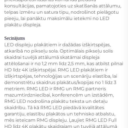
konsultācijas, pamatojoties uz skatīšanās attālumu,
telpas izmēru un satura tipu, nodrošinot pielāgotu
pieeju, lai panāktu maksimālu ietekmi no LED
plakātu displeja.
Secinājums
LED displeju plakātiem ir dažādas izšķirtspējas,
atkarībā no pikseļu sola. Optimālais pikseļu solis
skaidrai tuvējā attālumā skatāmai displeja
attēlošanai ir no 1,2 mm līdz 2,5 mm, kas atbilst pilnai
HD līdz 4K izšķirtspējai. RMG LED plakātiem ir
izšķirtspējas, tehnoloģijas un scenāriju elastība, lai
demonstrētu skaidrus plakātus/kopijas no 1 līdz 3
metriem. RMG LED ir RMG un RMG partneris
mazumtirdzniecībai, konferencēm un izstādēm,
RMG LED nodrošina plakātu teksta un detaļu
skaidrību. Tā kā RMG LED piedāvā kvalitātes
garantiju, elastību plakātos un tehnisko atbalstu,
mēs ieteicam RMG displeju. Ļaujiet RMG LED Full
HD līdz 4K plakātu skaidrajam un tuvējā attālumā