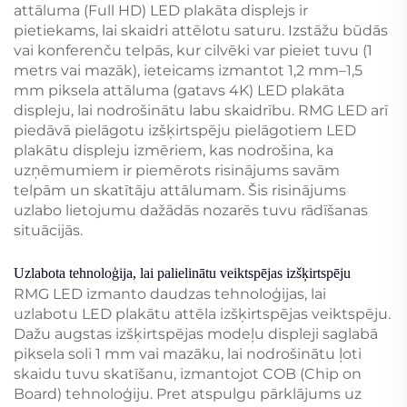
attāluma (Full HD) LED plakāta displejs ir
pietiekams, lai skaidri attēlotu saturu. Izstāžu būdās
vai konferenču telpās, kur cilvēki var pieiet tuvu (1
metrs vai mazāk), ieteicams izmantot 1,2 mm–1,5
mm piksela attāluma (gatavs 4K) LED plakāta
displeju, lai nodrošinātu labu skaidrību. RMG LED arī
piedāvā pielāgotu izšķirtspēju pielāgotiem LED
plakātu displeju izmēriem, kas nodrošina, ka
uzņēmumiem ir piemērots risinājums savām
telpām un skatītāju attālumam. Šis risinājums
uzlabo lietojumu dažādās nozarēs tuvu rādīšanas
situācijās.
Uzlabota tehnoloģija, lai palielinātu veiktspējas izšķirtspēju
RMG LED izmanto daudzas tehnoloģijas, lai
uzlabotu LED plakātu attēla izšķirtspējas veiktspēju.
Dažu augstas izšķirtspējas modeļu displeji saglabā
piksela soli 1 mm vai mazāku, lai nodrošinātu ļoti
skaidu tuvu skatīšanu, izmantojot COB (Chip on
Board) tehnoloģiju. Pret atspulgu pārklājums uz