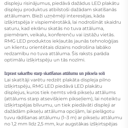
displeju risinājumus, piedāvā dažādus LED plakātu
displeju produktus atbilstoši dažādam skatīšanās
attālumam. Bieži uzņēmēji interesējas, kāda
izšķirtspēja ir vispiemērotākā, lai nodrošināt skaidru
saturu, kad ekrānu skatās no tuva attāluma,
piemēram, veikalu, konferenču vai izstāžu vietās.
RMG LED produktos iekļautās jaunās tehnoloģijas
un klientu orientētais dizains nodrošina labāko
redzamību no tuva attāluma. Šis raksts parāda
optimālu izšķirtspēju un tās nozīmi.
Izprast sakarību starp skatīšanas attālumu un piksela soli
Lai skatītāji varētu redzēt plakāta displeja pilno
izšķirtspēju, RMG LED piedāvā LED plakātu
displejus, kuros tiek ņemts vērā pikseļu attālums
(attālums starp atsevišķiem pikseļiem), lai noteiktu
izšķirtspējas blīvumu, un tiek piedāvāti displeji ar
dažādām pikseļu attāluma opcijām, lai pielāgotu
tuvu rādīšanas attālumu (1–3 m) ar pikseļu attālumu
no 1,2 mm līdz 2,5 mm, kur augstākas izšķirtspējas