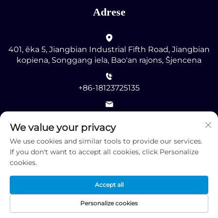
Adrese
401, ēka 5, Jiangbian Industrial Fifth Road, Jiangbian
kopiena, Songgang iela, Bao'an rajons, Šjencena
+86-18123725135
[email protected]
We value your privacy
We use cookies and similar tools to provide our services.
If you don't want to accept all cookies, click Personalize
cookies.
Autortiesības © 2025 ar visām tiesībām patur Shenzhen
Accept all
RMG Optoelectronics Co., Ltd. -
Konfidencialitātes
politika
Personalize cookies