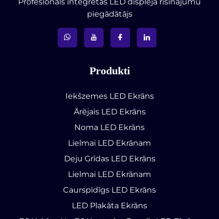
Profesionāls integrētās LED displeja risinājumu
piegādātājs
Produkti
Iekšzemes LED Ekrāns
Ārējais LED Ekrāns
Noma LED Ekrāns
Lielmai LED Ekrānam
Deju Grīdas LED Ekrāns
Lielmai LED Ekrānam
Caurspīdīgs LED Ekrāns
LED Plakāta Ekrāns