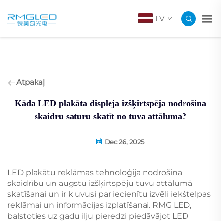
LV
Atpakaļ
Kāda LED plakāta displeja izšķirtspēja nodrošina
skaidru saturu skatīt no tuva attāluma?
Dec 26, 2025
LED plakātu reklāmas tehnoloģija nodrošina
skaidrību un augstu izšķirtspēju tuvu attālumā
skatīšanai un ir kļuvusi par iecienītu izvēli iekštelpas
reklāmai un informācijas izplatīšanai. RMG LED,
balstoties uz gadu ilju pieredzi piedāvājot LED