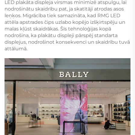
LED plakāta displeja virsmas minimizē atspulgu, lai
nodrošinātu skaidrību pat, ja skatītāji atrodas asos
leņķos. Migrācība tiek samazināta, kad RMG LED
attēla apstrades čips uzlabo kopējo izšķirtspēju un
malas kļūst skaidrākas. Šīs tehnoloģijas kopā
nodrošina, ka plakātu displeji pārspēj standarta
displejus, nodrošinot konsekvenci un skaidrību tuvā
attālumā.