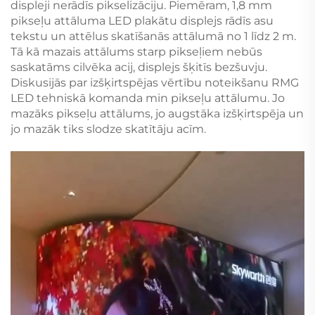
displeji nerādīs pikselizāciju. Piemēram, 1,8 mm
pikseļu attāluma LED plakātu displejs rādīs asu
tekstu un attēlus skatīšanās attālumā no 1 līdz 2 m.
Tā kā mazais attālums starp pikseļiem nebūs
saskatāms cilvēka acij, displejs šķitīs bezšuvju.
Diskusijās par izšķirtspējas vērtību noteikšanu RMG
LED tehniskā komanda min pikseļu attālumu. Jo
mazāks pikseļu attālums, jo augstāka izšķirtspēja un
jo mazāk tiks slodze skatītāju acīm.