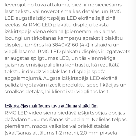
Ievērojot no tuva attāluma, bieži ir nepieciešams
lasīt tekstu vai novērot smalkas detaļas, un RMG
LED augstās izšķirtspējas LED ekrāns šajā ziņā
izcēlas. Ar RMG LED plakātu displeju teksta
izšķirtspēja vienā ekrānā (piemēram, reklāmas
lozungi un tirkošanas kampaņu apraksti) plakātu
displeju izmēros kā 3840×2160 (4K) ir skaidra un
viegli lasāma. RMG LED plakātu displejs ir izgatavots
ar augstas spilgtumas LED, un tās vienmērīga
gaismas emisija palielina kontrastu, kā rezultātā
tekstu ir daudz vieglāk lasīt displejā spožā
apgaismojumā. Augsta izšķirtspēja LED ekrānā
palīdz tirgotavām izcelt produktu specifikācijas un
smalkas detaļas, lai klienti var viegli tās lasīt.
Izšķirtspējas mainīgums tuvu attāluma situācijām
RMG LED video siena piedāvā izšķirtspējas opcijas
dažādām tuvu rādīšanas situācijām. Nelielās telpās,
piemēram, mazos veikalos vai priekšistabās
(skatīšanas attālums 1-2 metri), 2,0 mm piksela