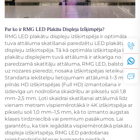
Par ko ir RMG LED Plakāta Displeja Izšķirtspēja?
RMG LED plakātu displeju izšķirtspēja ir optimāla
tuva attāluma skatīšanai paredzētu LED plakātu
displeju izšķirtspēja. Tā kā optimāla izšķirtspēja LED
plakātu displejiem tuvā attālumā ir atkarīga no
paredzamā skatītāju attāluma, RMG LED, balstoties
uz nozares pieredzi, nosaka izšķirtspējas ieteikumus.
Standarta iekštelpu lietojumam attālumā 1–3 metri
pilnās HD izšķirtspējas (Full HD) izmantošana ir
izdevīga un nodrošina skaidrību ar pikseļu soli 1,8
mm–2,5 mm. Ļoti skaidrai skatīšanai attālumā līdz
vienam metram vispiemērotākā ir 4K izšķirtspēja ar
pikseļu soli 1,0 mm–1,5 mm, kā to izmanto augstas
klases tirdzniecībā vai premium pasākumos. Lai
garantētu, ka tiek iegādāta vispiemērotākā plakātu
displeja izšķirtspēja, RMG LED pārdošanas
priekšapdrošināšanas komanda piedāvā