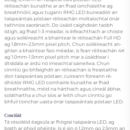
réiteachán bunaithe ar an fhad ionchaisithe ag
breathnóirí, agus tugann RMG LED buneadóir an
taispeántais póstaer réiteachán moltaíochtaí ónár
taithníos saoránach. Do úsáid caighdeán taobh
istigh, ag fhad 1-3 méadar, is éifeachthach ar chóste
agus soiléireacht a bhaintear le réiteachán Full HD
ag 1.8mm-2.5mm pixel pitch. Chun soiléireacht an-
ghlan a bhaintear faoi méadar, is fearr réiteachán 4K
ag 1.0mm-1.5mm pixel pitch mar a úsáidtear i
dtrádála ar ardú nó imeachtaí saineilwa. Chun
cinntiú go bhfaighdír an réiteachán is freastaithe
don taispeántais póstaer, cuireann foireann ré-
dhíolóir RMG LED comhairle bunaithe ar fhad
breathnaithe, méid na hárthach agus cineál ábhar,
soláthartha a chur síos ar leith chun cinntiú go
bhfuil tionchar uasta ónár taispeántais póstaer LED.
Conclúid
Tá résoiléid éagsúla ar fhógraí taispeána LED, ag
brath ar phixil phéinte. Is é sin ó 1.2mm go 2.5mm an