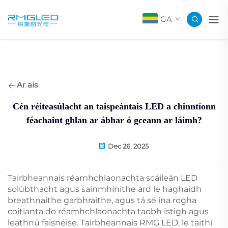
GA
Ar ais
Cén réiteasúlacht an taispeántais LED a chinntíonn
féachaint ghlan ar ábhar ó gceann ar láimh?
Dec 26, 2025
Tairbheannais réamhchlaonachta scáileán LED
solúbthacht agus sainmhínithe ard le haghaidh
breathnaithe garbhraithe, agus tá sé ina rogha
coitianta do réamhchlaonachta taobh istigh agus
leathnú faisnéise. Tairbheannais RMG LED, le taithí