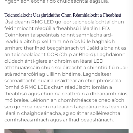
ngach aon eochair do chuideachtaí éagsúla.
Teicneolaíocht Uasghrádaithe Chun Réamhlaíocht a Fheabhsú
Úsáideann RMG LED go leor teicneolaíochtaí chun
feidhmíocht réadúil a fheabhsú i léaráin LED.
Coinníonn taispeántais roinnt samhlacha ard-
réadúla pitch pixel 1mm nó níos lú le haghaidh
amharc thar fhad beagshánach trí úsáid a bhaint as
an teicneolaíocht COB (Chip ar Bhord). Laghdaíonn
clúdach ánti-glare ar dhroim an léaraí LED
aththuarascáin chun soiléireacht a chinntiú fiú nuair
atá radharcóirí ag uillinn bhéime. Laghdaítear
scamailltacht nuair a úsáidtear an chip phróiseála
íomhá ó RMG LEDs chun réadúlacht iomlán a
fheabhsú agus chun na ceathrúin a dhéanamh níos
mó breise. Léiríonn an chomhthéacs teicneolaíoch
seo go mbaineann na léaráin taispeána níos fearr ná
léaráin chaighdeánacha, ag soláthar soiléireachta
comhsheasmhach agus ar fhad beagshánach.