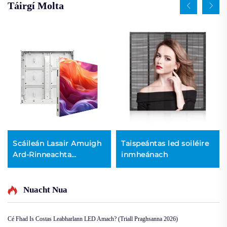
Táirgí Molta
Scáileán Lasair Amuigh
Taispeántas led soiléire
Ard-Rinneachta
inmheánach
Leithneas-Éinrgí
Nuacht Nua
Cé Fhad Is Costas Leabharlann LED Amach? (Triall Praghsanna 2026)