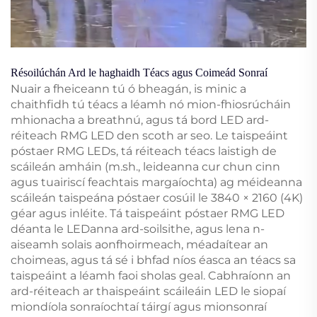
Résoilúchán Ard le haghaidh Téacs agus Coimeád Sonraí
Nuair a fheiceann tú ó bheagán, is minic a
chaithfidh tú téacs a léamh nó mion-fhiosrúcháin
mhionacha a breathnú, agus tá bord LED ard-
réiteach RMG LED den scoth ar seo. Le taispeáint
póstaer RMG LEDs, tá réiteach téacs laistigh de
scáileán amháin (m.sh., leideanna cur chun cinn
agus tuairiscí feachtais margaíochta) ag méideanna
scáileán taispeána póstaer cosúil le 3840 × 2160 (4K)
géar agus inléite. Tá taispeáint póstaer RMG LED
déanta le LEDanna ard-soilsithe, agus lena n-
aiseamh solais aonfhoirmeach, méadaítear an
choimeas, agus tá sé i bhfad níos éasca an téacs sa
taispeáint a léamh faoi sholas geal. Cabhraíonn an
ard-réiteach ar thaispeáint scáileáin LED le siopaí
miondíola sonraíochtaí táirgí agus mionsonraí