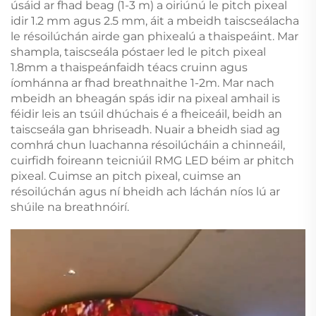
úsáid ar fhad beag (1-3 m) a oiriúnú le pitch pixeal
idir 1.2 mm agus 2.5 mm, áit a mbeidh taiscseálacha
le résoilúchán airde gan phixealú a thaispeáint. Mar
shampla, taiscseála póstaer led le pitch pixeal
1.8mm a thaispeánfaidh téacs cruinn agus
íomhánna ar fhad breathnaithe 1-2m. Mar nach
mbeidh an bheagán spás idir na pixeal amhail is
féidir leis an tsúil dhúchais é a fheiceáil, beidh an
taiscseála gan bhriseadh. Nuair a bheidh siad ag
comhrá chun luachanna résoilúcháin a chinneáil,
cuirfidh foireann teicniúil RMG LED béim ar phitch
pixeal. Cuimse an pitch pixeal, cuimse an
résoilúchán agus ní bheidh ach láchán níos lú ar
shúile na breathnóirí.