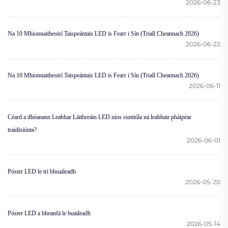
2026-06-23
Na 10 Mhionnaitheoirí Taispeántais LED is Fearr i Sín (Triall Cheannach 2026)
2026-06-22
Na 10 Mhionnaitheoirí Taispeántais LED is Fearr i Sín (Triall Cheannach 2026)
2026-06-11
Céard a dhéanann Leabhar Láithreáin LED níos suntiúla ná leabhair pháipéar
traidisiúnta?
2026-06-01
Póster LED le trí bhuaileadh
2026-05-20
Póster LED a bheanfá le buaileadh
2026-05-14