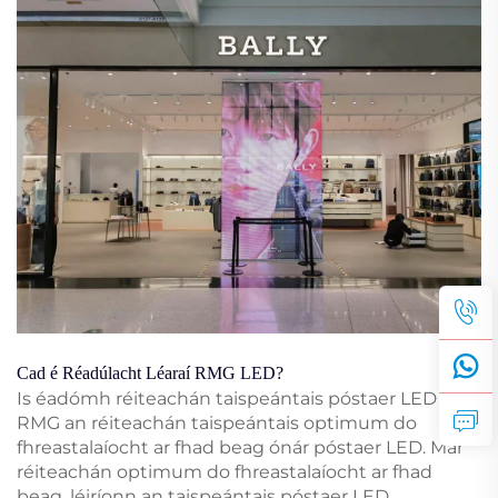
Cad é Réadúlacht Léaraí RMG LED?
Is éadómh réiteachán taispeántais póstaer LED
RMG an réiteachán taispeántais optimum do
fhreastalaíocht ar fhad beag ónár póstaer LED. Mar
réiteachán optimum do fhreastalaíocht ar fhad
beag, léiríonn an taispeántais póstaer LED