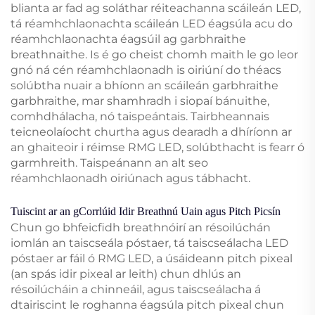
blianta ar fad ag soláthar réiteachanna scáileán LED,
tá réamhchlaonachta scáileán LED éagsúla acu do
réamhchlaonachta éagsúil ag garbhraithe
breathnaithe. Is é go cheist chomh maith le go leor
gnó ná cén réamhchlaonadh is oiriúní do théacs
solúbtha nuair a bhíonn an scáileán garbhraithe
garbhraithe, mar shamhradh i siopaí bánuithe,
comhdhálacha, nó taispeántais. Tairbheannais
teicneolaíocht churtha agus dearadh a dhíríonn ar
an ghaiteoir i réimse RMG LED, solúbthacht is fearr ó
garmhreith. Taispeánann an alt seo
réamhchlaonadh oiriúnach agus tábhacht.
Tuiscint ar an gCorrlúid Idir Breathnú Uain agus Pitch Picsín
Chun go bhfeicfidh breathnóirí an résoilúchán
iomlán an taiscseála póstaer, tá taiscseálacha LED
póstaer ar fáil ó RMG LED, a úsáideann pitch pixeal
(an spás idir pixeal ar leith) chun dhlús an
résoilúcháin a chinneáil, agus taiscseálacha á
dtairiscint le roghanna éagsúla pitch pixeal chun