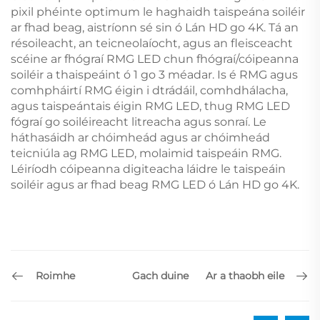
pixil phéinte optimum le haghaidh taispeána soiléir
ar fhad beag, aistríonn sé sin ó Lán HD go 4K. Tá an
résoileacht, an teicneolaíocht, agus an fleisceacht
scéine ar fhógraí RMG LED chun fhógraí/cóipeanna
soiléir a thaispeáint ó 1 go 3 méadar. Is é RMG agus
comhpháirtí RMG éigin i dtrádáil, comhdhálacha,
agus taispeántais éigin RMG LED, thug RMG LED
fógraí go soiléireacht litreacha agus sonraí. Le
háthasáidh ar chóimheád agus ar chóimheád
teicniúla ag RMG LED, molaimid taispeáin RMG.
Léiríodh cóipeanna digiteacha láidre le taispeáin
soiléir agus ar fhad beag RMG LED ó Lán HD go 4K.
Roimhe
Ar a thaobh eile
Gach duine