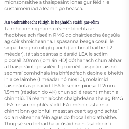
mionsonraithe a thaispeáint ionas gur féidir le
custaiméirí iad a léamh go héasca.
An t-athraitheacht réitigh le haghaidh staidí gar-réim
Tairbheann roghanna réamhlaíochta ar
fhadbhealach físeáin RMG do chairdeacha éagsúla
ag cóir shroicheanna. I spásanna beaga cosúil le
siopaí beag nó oifigí glaoch (fad breathaithe 1-2
méadar), tá taispeántas pléaráid LEA le scéim
piocsail 2.0mm (iomlán HD) dóthanach chun ábhar
a thaispeáint go soiléir. I gcoirnéil taispeántais nó
seomraí comhdhála ina bhféadfadh daoine a bheith
in aice láimhe (1 méadar nó níos lú), molaimid
taispeántas pléaráid LEA le scéim piocsail 1.2mm-
1.5mm (réadach do 4K) chun soiléireacht mhath a
chinntiú. Tá réamhlaíocht chaighdeánaithe ag RMG
LEA freisin do phléaráidí LEA i méid custaim a
chinntíonn go bhfuil meastan ceart ag gnólachtaí
do a n-áiteanna féin agus do fhocail sholathaithe.
Thug sé seo forbartha ar úsáid na n-úsáideoirí i