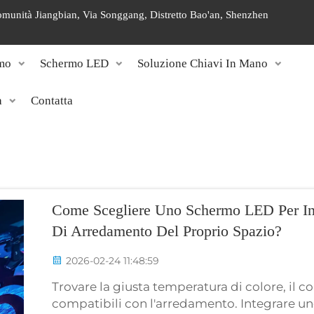
 Comunità Jiangbian, Via Songgang, Distretto Bao'an, Shenzhen
mo
Schermo LED
Soluzione Chiavi In Mano
a
Contatta
Come Scegliere Uno Schermo LED Per Int
Di Arredamento Del Proprio Spazio?
2026-02-24 11:48:59
Trovare la giusta temperatura di colore, il con
compatibili con l'arredamento. Integrare un