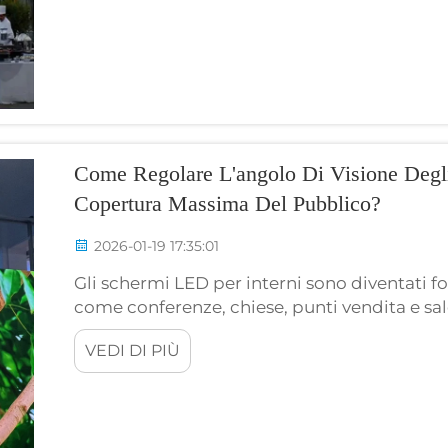
Come Regolare L'angolo Di Visione Degl
Copertura Massima Del Pubblico?
2026-01-19 17:35:01
Gli schermi LED per interni sono diventati f
come conferenze, chiese, punti vendita e sale 
informazioni e la presentazione di contenuti 
VEDI DI PIÙ
personalizzate per display LED, RMG LED ma