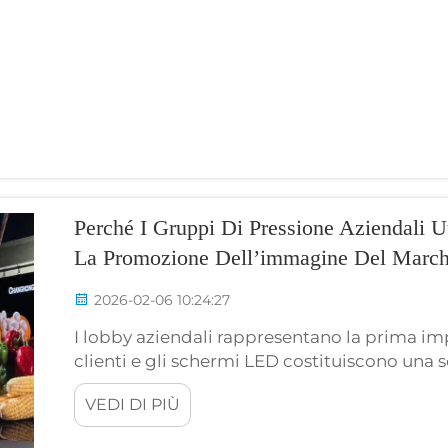
Perché I Gruppi Di Pressione Aziendali 
La Promozione Dell’immagine Del March
2026-02-06 10:24:27
I lobby aziendali rappresentano la prima imp
clienti e gli schermi LED costituiscono una 
è un fornitore di soluzioni integrate per displ
VEDI DI PIÙ
sviluppo, progettazione, produzione, vendita 