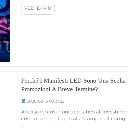
esistente dipende da tre fondamentali caratt
VEDI DI PIÙ
colore (espressa in kelvin), il contrasto e la lu.
Perché I Manifesti LED Sono Una Scelta
Promozioni A Breve Termine?
2026-02-13 09:31:22
Analisi del costo unico relativo all'investim
costi ricorrenti legati alla stampa, alla prog
Per ciascuna campagna che si realizza, vi è 