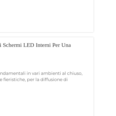
i Schermi LED Interni Per Una
ondamentali in vari ambienti al chiuso,
fieristiche, per la diffusione di
visivi. Offrendo soluzioni integrate
nuf...