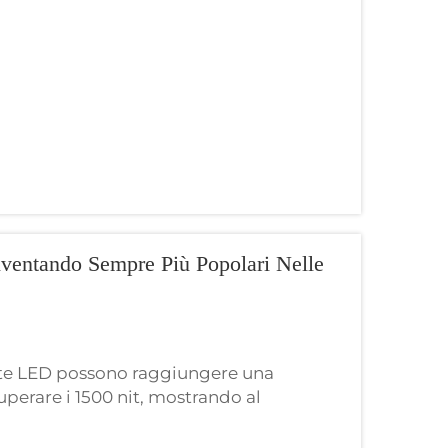
e...
iventando Sempre Più Popolari Nelle
rete LED possono raggiungere una
uperare i 1500 nit, mostrando al
 che, durante la visione di film, sembra
pannelli LCD sono limitati dalla loro