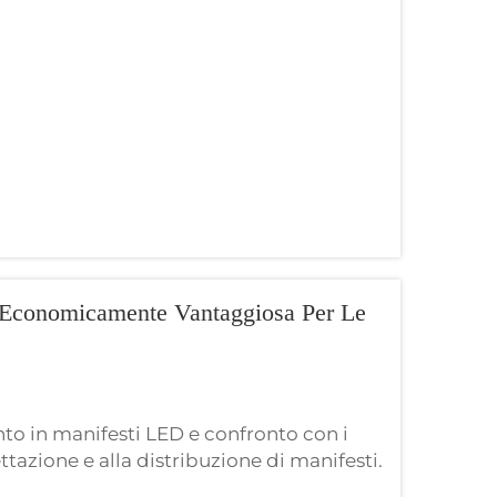
eristiche ottiche: la temperatura di
..
 Economicamente Vantaggiosa Per Le
ento in manifesti LED e confronto con i
ettazione e alla distribuzione di manifesti.
sempre un costo associato alla