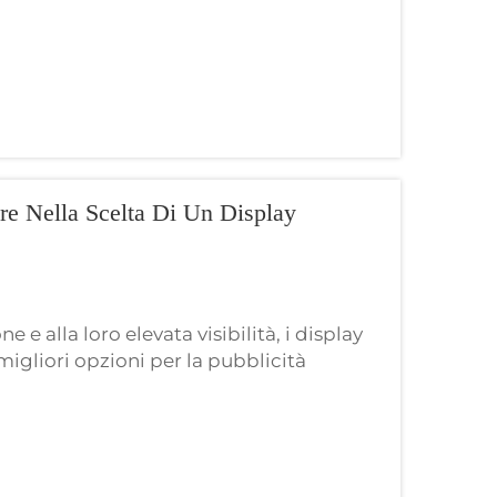
re Nella Scelta Di Un Display
e e alla loro elevata visibilità, i display
igliori opzioni per la pubblicità
produttore professionale di display a
specializza...