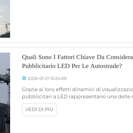
Quali Sono I Fattori Chiave Da Considera
Pubblicitario LED Per Le Autostrade?
2026-01-21 10:24:09
Grazie ai loro effetti dinamici di visualizzazion
pubblicitari a LED rappresentano una delle m
all’aperto lungo le autostrade. RMG LED, un 
VEDI DI PIÙ
LED per esterni, vanta ampia esperienza e si 