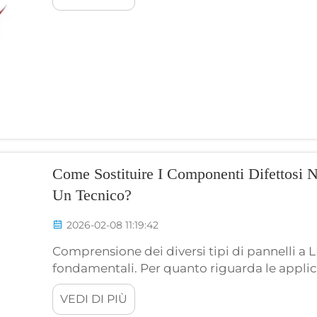
tecnologia di retroilluminazione; tuttavia, ...
Come Sostituire I Componenti Difettosi 
Un Tecnico?
2026-02-08 11:19:42
Comprensione dei diversi tipi di pannelli a L
fondamentali. Per quanto riguarda le applic
scelta accurata dei pannelli a LED inizia dal
VEDI DI PIÙ
I due tipi più comuni...