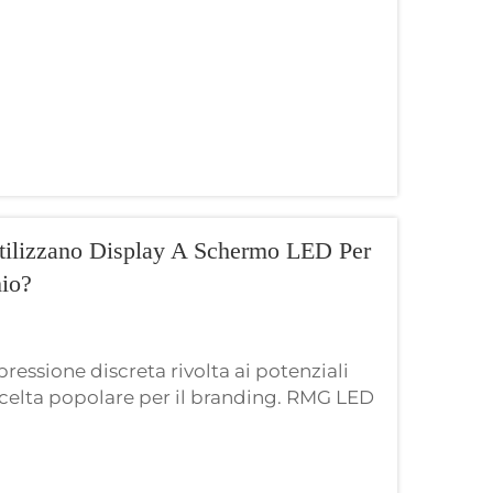
Utilizzano Display A Schermo LED Per
io?
ressione discreta rivolta ai potenziali
scelta popolare per il branding. RMG LED
ay, il che significa che copre ricerca e
e assistenza tecnica...