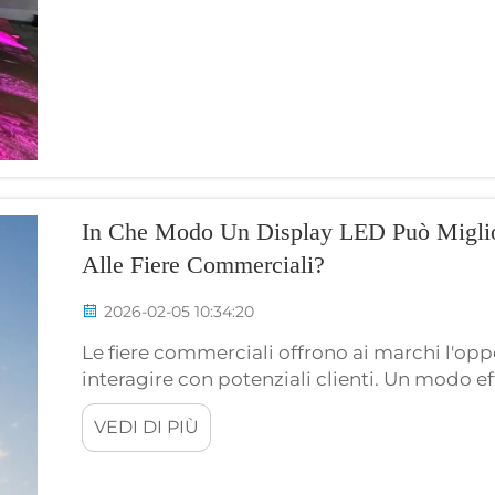
In Che Modo Un Display LED Può Miglior
Alle Fiere Commerciali?
2026-02-05 10:34:20
Le fiere commerciali offrono ai marchi l'opp
interagire con potenziali clienti. Un modo e
consiste nell'utilizzare display LED di alta
VEDI DI PIÙ
Ltd. (RMG LED)...