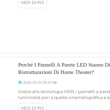
VEDI DI PIÙ
progettazione, alla stampa e alla distribuzion
Perché I Pannelli A Parete LED Stanno D
Ristrutturazioni Di Home Theater?
2026-02-10 09:27:08
Grazie alla tecnologia HDR, i pannelli a pa
luminosità pari a quella cinematografica e s
contempo livelli di nero profondi, un aspetto
VEDI DI PIÙ
avere un’importanza notevole. I tradizionali 