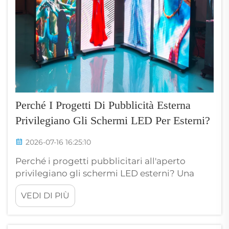
Perché I Progetti Di Pubblicità Esterna
Privilegiano Gli Schermi LED Per Esterni?
2026-07-16 16:25:10
Perché i progetti pubblicitari all'aperto
privilegiano gli schermi LED esterni? Una
catena nazionale di vendita al dettaglio negli
VEDI DI PIÙ
Stati Uniti ha lanciato una campagna
pubblicitaria su cartelloni stradali lungo
l'Interstate 10 in Arizona, utilizzando banner