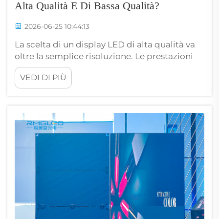
Alta Qualità E Di Bassa Qualità?
2026-06-25 10:44:13
La scelta di un display LED di alta qualità va
oltre la semplice risoluzione. Le prestazioni
reali dello schermo dipendono dalla qualità
VEDI DI PIÙ
visiva, dalla precisione della costruzione fisica
e dalla stabilità operativa a lungo termine. I
display LED professionali si basano su un
controllo bilanciato della luminosità, su una
precisa uniformità del colore e su una
gestione avanzata del contrasto.