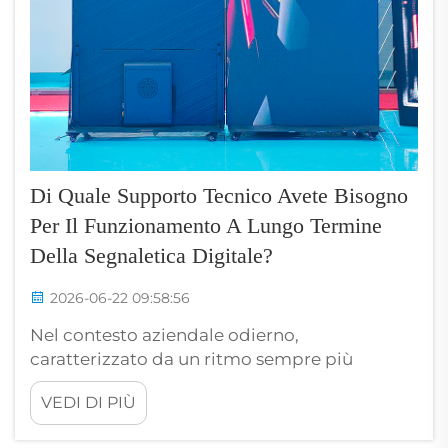
Di Quale Supporto Tecnico Avete Bisogno
Per Il Funzionamento A Lungo Termine
Della Segnaletica Digitale?
2026-06-22 09:58:56
Nel contesto aziendale odierno,
caratterizzato da un ritmo sempre più
serrato, la segnaletica digitale moderna non è
VEDI DI PIÙ
più semplicemente uno strumento per la
visualizzazione di contenuti, ma uno