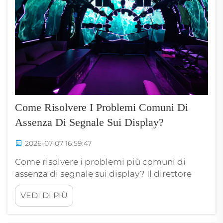
Come Risolvere I Problemi Comuni Di
Assenza Di Segnale Sui Display?
2026-07-07 16:59:47
Come risolvere i problemi più comuni di
assenza di segnale sui display? Il direttore
tecnico di un'azienda specializzata nella
VEDI DI PIÙ
produzione di eventi è arrivato alle 5:45 del
mattino nel principale polo fieristico di
Francoforte nel giorno dell'inaugurazione e