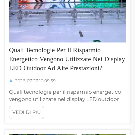
Quali Tecnologie Per Il Risparmio
Energetico Vengono Utilizzate Nei Display
LED Outdoor Ad Alte Prestazioni?
2026-07-27 10:09:59
Quali tecnologie per il risparmio energetico
vengono utilizzate nei display LED outdoor
ad alte prestazioni? Un operatore di
VEDI DI PIÙ
cartelloni digitali a Dubai, che gestisce un
display LED outdoor di 200 metri quadrati
all’incrocio di una trafficata strada principale,