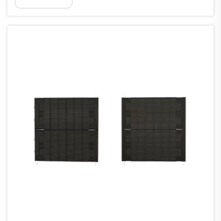
luce e chiarezza. Un display pubblicitario
efficace deve funzionare senza intoppi anche
sotto l'intensità elevata della luce solare
diretta...