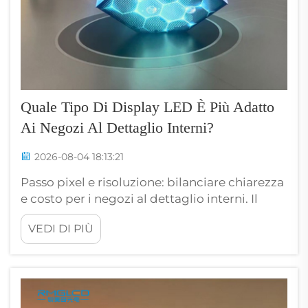
Quale Tipo Di Display LED È Più Adatto
Ai Negozi Al Dettaglio Interni?
2026-08-04 18:13:21
Passo pixel e risoluzione: bilanciare chiarezza
e costo per i negozi al dettaglio interni. Il
passo pixel, ovvero la distanza tra i centri di
VEDI DI PIÙ
due pixel LED adiacenti, determina
direttamente la nitidezza percepita. Per un
campo di visione compreso tra 2 e 5 metri, ...