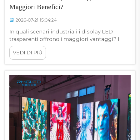
Maggiori Benefici?
2026-07-21 15:04:24
In quali scenari industriali i display LED
trasparenti offrono i maggiori vantaggi? Il
team direzionale di un centro commerciale
VEDI DI PIÙ
di lusso nel distretto di Jing’an a Shanghai
aveva pianificato l’installazione di un display
LED di grande formato su una parete in vetro
dell’atrio alta 30 metri per trasmettere...