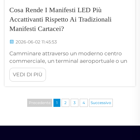
Cosa Rende I Manifesti LED Più
Accattivanti Rispetto Ai Tradizionali
Manifesti Cartacei?
2026-06-02 11:45:53
Camminare attraverso un moderno centro
commerciale, un terminal aeroportuale o un
affollato distretto al dettaglio rivela una
VEDI DI PIÙ
feroce battaglia per attirare l’attenzione dei
consumatori. I passanti sono costantemente
sommersi da messaggi pubblicitari,
rendendo estremamente difficile per i marchi
Precedente
1
2
3
4
Successivo
indipendenti distinguersi...