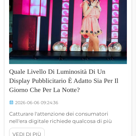
Quale Livello Di Luminosità Di Un
Display Pubblicitario È Adatto Sia Per Il
Giorno Che Per La Notte?
2026-06-06 09:24:36
Catturare l'attenzione dei consumatori
nell'era digitale richiede qualcosa di più
rispetto a semplici grafiche ad alta
VEDI DI PIÙ
risoluzione; richiede l'equilibrio perfetto tra