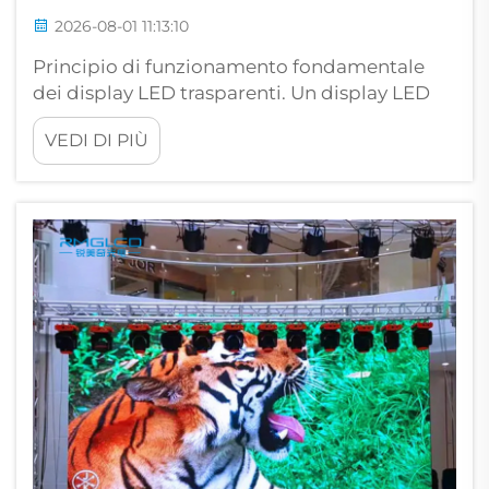
2026-08-01 11:13:10
Principio di funzionamento fondamentale
dei display LED trasparenti. Un display LED
trasparente funziona secondo un principio
VEDI DI PIÙ
strutturale fondamentalmente diverso
rispetto ai normali pannelli digitali. Invece di
un pannello denso e opaco, utilizza una
griglia di pixel disposta in modo...