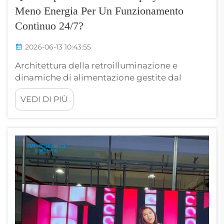
Meno Energia Per Un Funzionamento
Continuo 24/7?
2026-06-13 10:43:55
Architettura della retroilluminazione e
dinamiche di alimentazione gestite dal
pannello Il consumo energetico di base di
VEDI DI PIÙ
qualsiasi schermo è determinato
principalmente dall’architettura della
retroilluminazione e dalla tecnologia del
pannello. Per livelli di luminosità costanti
tipici dell’uso commerciale continuativo 24/7
(500&nda...