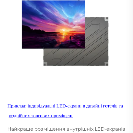
Приклад: індивідуальні LED-екрани в дизайні готелів та
роздрібних торгових приміщень
Найкраще розміщення внутрішніх LED-екранів