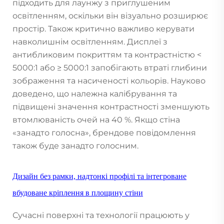
підходить для лаунжу з приглушеним
освітленням, оскільки він візуально розширює
простір. Також критично важливо керувати
навколишнім освітленням. Дисплеї з
антибликовим покриттям та контрастністю <
5000:1 або ≥ 5000:1 запобігають втраті глибини
зображення та насиченості кольорів. Науково
доведено, що належна калібрування та
підвищені значення контрастності зменшують
втомлюваність очей на 40 %. Якщо стіна
«занадто голосна», брендове повідомлення
також буде занадто голосним.
Дизайн без рамки, надтонкі профілі та інтегроване
вбудоване кріплення в площину стіни
Сучасні поверхні та технології працюють у