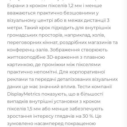
Екрани з кроком пікселів 1,2 мм і менше
вважаються практично безшовними у
візуальному центрі або в межах дистанції 3
метри. Такий крок підходить для внутрішніх
громадських просторів, наприклад, холів,
переговорних кімнат, роздрібних магазинів та
конференц-залів. Зображення створюють
життєвоподібне 3D-враження з плавною
картинкою, де проміжки між пікселями
практично непомітні. Для корпоративної
реклами та передачі деталізованих візуальних
даних це має значний вплив. Тести компанії
DisplayMetrics показують, що в більшості
випадків внутрішні установки з кроком
пікселів 1,5 мм або менше забезпечують
зростання інтересу глядачів на 30 %. Це
зумовлено насамперед покращеною