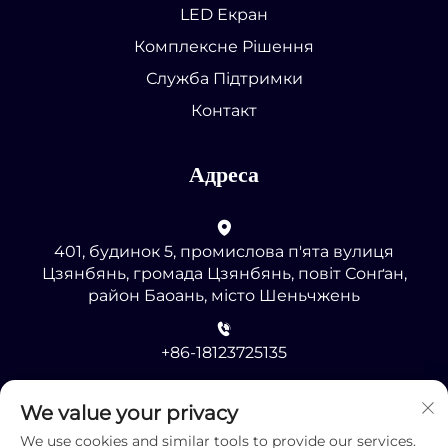
LED Екран
Комплексне Рішення
Служба Підтримки
Контакт
Адреса
401, будинок 5, промислова п'ята вулиця
Цзянбянь, громада Цзянбянь, повіт Сонґан,
район Баоань, місто Шеньчжень
+86-18123725135
[email protected]
We value your privacy
We use cookies and similar tools to provide our services.