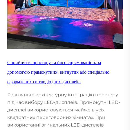
Сприйняття простору та його спрямованість за
допомогою прямокутних, вигнутих або спеціально
оформлених світлодіодних дисплеїв.
Розгляньте архітектурну інтеграцію простору
під час вибору LED-дисплеїв. Прямокутні LED-
дисплеї використовуються майже в усіх
квадратних переговорних кімнатах. При
використанні згинальних LED-дисплеїв