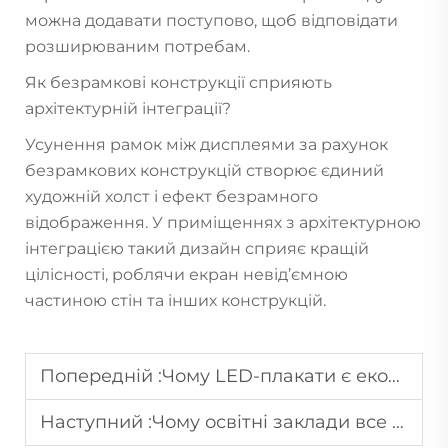
можна додавати поступово, щоб відповідати
розширюваним потребам.
Як безрамкові конструкції сприяють
архітектурній інтеграції?
Усунення рамок між дисплеями за рахунок
безрамкових конструкцій створює єдиний
художній холст і ефект безрамного
відображення. У приміщеннях з архітектурною
інтеграцією такий дизайн сприяє кращій
цілісності, роблячи екран невід’ємною
частиною стін та інших конструкцій.
Попередній :
Чому LED-плакати є економічно вигідним варіантом для короткострокових акцій?
Наступний :
Чому освітні заклади все частіше впроваджують екрані LED-дисплеї?