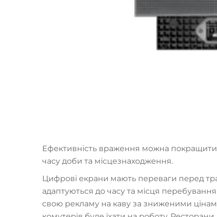
Ефективність враження можна покращити з
часу доби та місцезнаходження.
Цифрові екрани мають переваги перед тр
адаптуються до часу та місця перебування 
свою рекламу на каву за зниженими цінами,
комутерів буде їхати на роботу. Ресторан