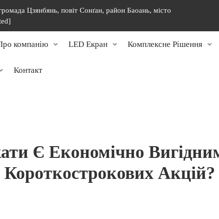
 громада Цзянбянь, повіт Сонґан, район Баоань, місто
ted]
Про компанію
LED Екран
Комплексне Рішення
Контакт
ти Є Економічно Вигідни
Короткострокових Акцій?