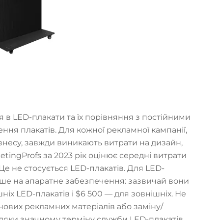
я в LED-плакати та їх порівняння з постійними
ння плакатів. Для кожної рекламної кампанії,
знесу, завжди виникають витрати на дизайн,
tingProfs за 2023 рік оцінює середні витрати
Це не стосується LED-плакатів. Для LED-
ише на апаратне забезпечення: зазвичай вони
шніх LED-плакатів і $6 500 — для зовнішніх. Не
 нових рекламних матеріалів або заміну/
вдяки значному терміну служби LED-плакатів