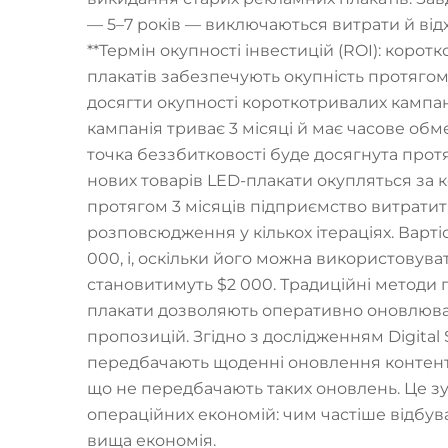
— 5–7 років — виключаються витрати й відхо
**Термін окупності інвестицій (ROI): корот
плакатів забезпечують окупність протягом 
досягти окупності короткотривалих кампан
кампанія триває 3 місяці й має часове об
точка беззбитковості буде досягнута протя
нових товарів LED-плакати окупляться за 
протягом 3 місяців підприємство витратить
розповсюдження у кількох ітераціях. Варт
000, і, оскільки його можна використовуват
становитимуть $2 000. Традиційні методи п
плакати дозволяють оперативно оновлюват
пропозицій. Згідно з дослідженням Digital S
передбачають щоденні оновлення контенту,
що не передбачають таких оновлень. Це 
операційних економій: чим частіше відбув
вища економія.