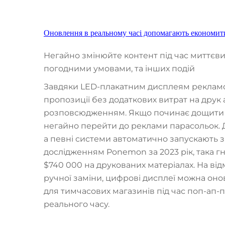
Оновлення в реальному часі допомагають економит
Негайно змінюйте контент під час миттєви
погодними умовами, та інших подій
Завдяки LED-плакатним дисплеям рекламо
пропозиції без додаткових витрат на друк 
розповсюдженням. Якщо починає дощити й
негайно перейти до реклами парасольок. 
а певні системи автоматично запускають зво
дослідженням Ponemon за 2023 рік, така г
$740 000 на друкованих матеріалах. На відм
ручної заміни, цифрові дисплеї можна он
для тимчасових магазинів під час поп-ап-
реального часу.