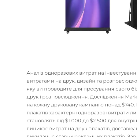
Аналіз одноразових витрат на інвестуванн
витратами на друк, дизайн та розповсюдже
яку ви проводите для просування свого бі
друк і розповсюдження. Дослідження Marke
на кожну друковану кампанію понад $740. 
плакатів характерні одноразові витрати л
становлять від $1 000 до $2 500 для внутрі
виникає витрат на друк плакатів, доставку
викидання старих рекламних плакатів. За