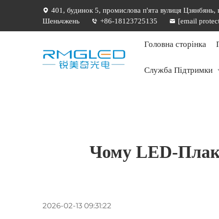
401, будинок 5, промислова п'ята вулиця Цзянбянь,
Шеньчжень
+86-18123725135
[email protec
Головна сторінка
Служба Підтримки
Чому LED-Плака
2026-02-13 09:31:22