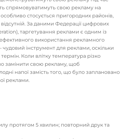
віть спрямовуватимуть свою рекламу на
Це особливо стосується пригородних районів,
 відсутній. За даними Федерації цифрових
eration), таргетування реклами є одним із
еефективного використання рекламного
чудовий інструмент для реклами, оскільки
термін. Коли влітку температура різко
о замінити свою рекламу, щоб
дні напої замість того, що було заплановано
ьої реклами.
илу протягом 5 хвилин; повторний друк та