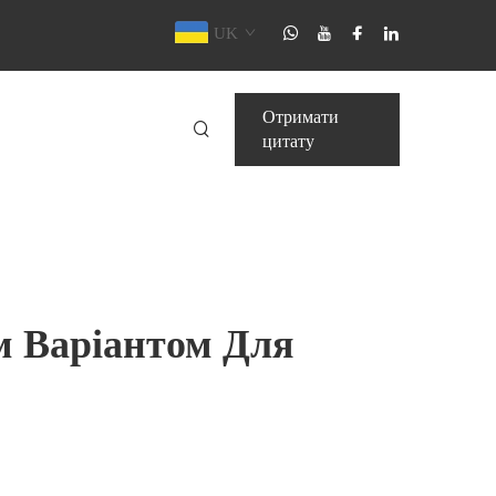
UK
Отримати
цитату
м Варіантом Для