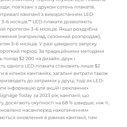
ди, пов’язані з друком сотень плакатів.
котривалі кампанії з використанням LED-
3–6 місяців.** LED-плакати дозволяють
ій протягом 3–6 місяців. Якщо роздрібна
меження (наприклад, сезонний розпродаж),
гом 3–6 місяців. У разі швидкого запуску
короткий період. За традиційними методами
 понад $2 200 на дизайн, друк і
ість одного LED-плаката становить лише $2
и в кількох кампаніях, загальні витрати також
ризводять до затримок у друці, тоді як LED-
и інформацію для акцій і рекламних
ignage Today за 2023 рік, кампанії, що
 досягають окупності на 68 % швидше, ніж ті,
зумовлено насамперед накопиченням
аються оновлення в рамках кампанії, тим