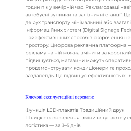
годин пік у вечірній час. Рекламодавці на
автобусні зупинки та залізничні станції. 
де рух транспорту мінімальний або взагалі
інформаційних систем (Digital Signage Fed
найефективніших способів скорочення н
простору. Цифрова рекламна платформа — 
рекламу на ній можна змінити за короткий 
підвищується, магазини можуть оперативн
продемонструвати кондиціонери та прохоло
заздалегідь. Це підвищує ефективність їхн
Ключові експлуатаційні переваги:
Функція LED-плакатів Традиційний друк
Швидкість оновлення: зміни вступають у с
логістика — за 3–5 днів