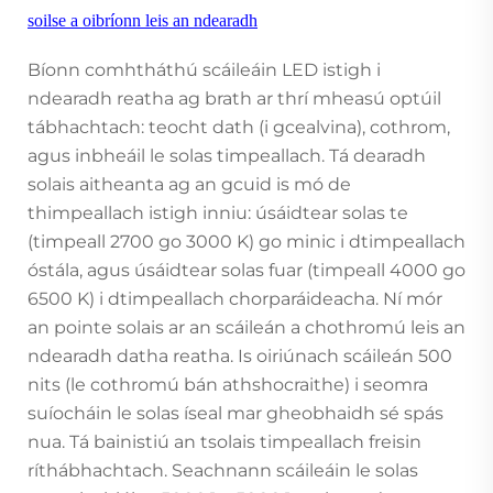
soilse a oibríonn leis an ndearadh
Bíonn comhtháthú scáileáin LED istigh i
ndearadh reatha ag brath ar thrí mheasú optúil
tábhachtach: teocht dath (i gcealvina), cothrom,
agus inbheáil le solas timpeallach. Tá dearadh
solais aitheanta ag an gcuid is mó de
thimpeallach istigh inniu: úsáidtear solas te
(timpeall 2700 go 3000 K) go minic i dtimpeallach
óstála, agus úsáidtear solas fuar (timpeall 4000 go
6500 K) i dtimpeallach chorparáideacha. Ní mór
an pointe solais ar an scáileán a chothromú leis an
ndearadh datha reatha. Is oiriúnach scáileán 500
nits (le cothromú bán athshocraithe) i seomra
suíocháin le solas íseal mar gheobhaidh sé spás
nua. Tá bainistiú an tsolais timpeallach freisin
ríthábhachtach. Seachnann scáileáin le solas