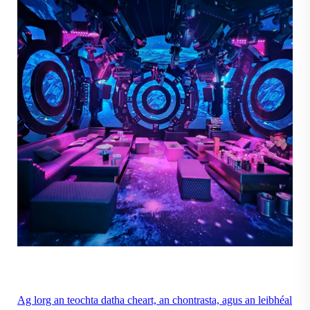
Ag lorg an teochta datha cheart, an chontrasta, agus an leibhéal