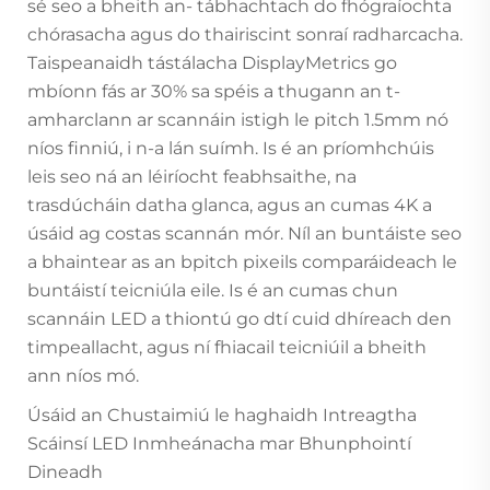
sé seo a bheith an- tábhachtach do fhógraíochta
chórasacha agus do thairiscint sonraí radharcacha.
Taispeanaidh tástálacha DisplayMetrics go
mbíonn fás ar 30% sa spéis a thugann an t-
amharclann ar scannáin istigh le pitch 1.5mm nó
níos finniú, i n-a lán suímh. Is é an príomhchúis
leis seo ná an léiríocht feabhsaithe, na
trasdúcháin datha glanca, agus an cumas 4K a
úsáid ag costas scannán mór. Níl an buntáiste seo
a bhaintear as an bpitch pixeils comparáideach le
buntáistí teicniúla eile. Is é an cumas chun
scannáin LED a thiontú go dtí cuid dhíreach den
timpeallacht, agus ní fhiacail teicniúil a bheith
ann níos mó.
Úsáid an Chustaimiú le haghaidh Intreagtha
Scáinsí LED Inmheánacha mar Bhunphointí
Dineadh