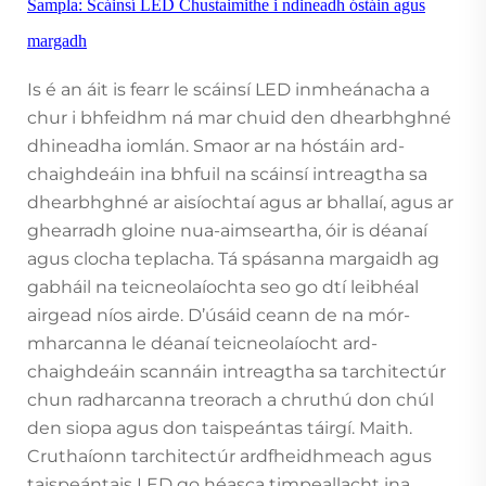
Sampla: Scáinsí LED Chustaimithe i ndineadh óstáin agus
margadh
Is é an áit is fearr le scáinsí LED inmheánacha a
chur i bhfeidhm ná mar chuid den dhearbhghné
dhineadha iomlán. Smaor ar na hóstáin ard-
chaighdeáin ina bhfuil na scáinsí intreagtha sa
dhearbhghné ar aisíochtaí agus ar bhallaí, agus ar
ghearradh gloine nua-aimseartha, óir is déanaí
agus clocha teplacha. Tá spásanna margaidh ag
gabháil na teicneolaíochta seo go dtí leibhéal
airgead níos airde. D’úsáid ceann de na mór-
mharcanna le déanaí teicneolaíocht ard-
chaighdeáin scannáin intreagtha sa tarchitectúr
chun radharcanna treorach a chruthú don chúl
den siopa agus don taispeántas táirgí. Maith.
Cruthaíonn tarchitectúr ardfheidhmeach agus
taispeántais LED go héasca timpeallacht ina