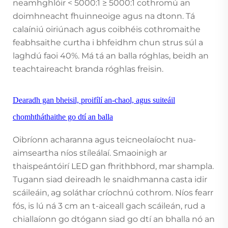
neamhghlóir < 5000:1 ≥ 5000:1 cothromú an
doimhneacht fhuinneoige agus na dtonn. Tá
calaíniú oiriúnach agus coibhéis cothromaithe
feabhsaithe curtha i bhfeidhm chun strus súl a
laghdú faoi 40%. Má tá an balla róghlas, beidh an
teachtaireacht branda róghlas freisin.
Dearadh gan bheisil, proifílí an-chaol, agus suiteáil
chomhtháthaithe go dtí an balla
Oibríonn acharanna agus teicneolaíocht nua-
aimseartha níos stíleálaí. Smaoinigh ar
thaispeántóirí LED gan fhrithbhord, mar shampla.
Tugann siad deireadh le snaidhmanna casta idir
scáileáin, ag soláthar críochnú cothrom. Níos fearr
fós, is lú ná 3 cm an t-aiceall gach scáileán, rud a
chiallaíonn go dtógann siad go dtí an bhalla nó an