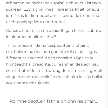
athraíonn na riachtanais spásúla chun cur isteach
scáileáin LED a choinneáil réileánta. In áit ionadú
iomlán, is féidir modúil aonair a chur leis chun na
riachtanais ag fás a chothromú.
Conas a chuireann na dearadh gan bheisil cabhrú
le hionteacht ailtireachta?
Trí na teorainn idir na taispeántóirí a bhaint,
cruthaíonn na dearadh gan bheisil cainéal agus
éifeacht taispeántóirí gan teorainn. I bpáistí le
hionteacht ailtireachta, cuireann an dearadh seo
comhtháthú fearr ar bun, ag déanamh mar gheall
air go mbíonn an scáileán mar shraith leis na ballaí
agus na struchtúir eile.
Roimhe Seo:
Cén fáth a bhíonn leabhair LEID ina rogha costas-éifeachtach do phromóití sealadacha?