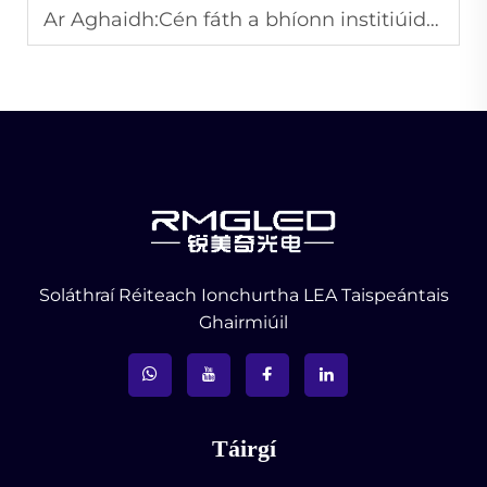
Ar Aghaidh:
Cén fáth a bhíonn institiúidí oideachais ag glacadh le scáiní taispeána LED i bhfad níos minice?
Soláthraí Réiteach Ionchurtha LEA Taispeántais
Ghairmiúil
Táirgí