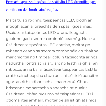
Perceacht agus sruth spásúil le scáileáin LED dronuilleogach,
corrtha, nó de chruth saincheaptha.
Má tá tú ag roghnú taispeántas LED, bíodh an
intioghlacán ailtireachta den spás i gceannas.
Úsáidtear taispeántas LED dronuilleogacha i
gcoinne gach seomra cruinniú cearnóg. Nuair a
úsáidtear taispeántas LED corrtha, moltar go
mbeadh ceann sa seomra comhdhála cruthaithe
mar chiorcal nó timpeall colúin tacaíochta ar nós
nádúrtha. Iontrálacha ard arc nó leathnaigh ar an
mbosca, ar na ballaí úsáidtear taispeántas LED le
cruth saincheaptha chun an t-aistéiticiú aonaithe
agus an rith radharcach a chaomhnú. Chun
briseanna radharcacha a sheachaint nuair a
úsáidtear i bhfad níos mó ná taispeántas LED i
dtiomantas amháin, moltar beisilí istigh atá níos