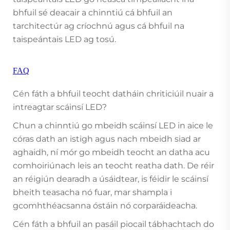
bhfuil sé deacair a chinntiú cá bhfuil an
tarchitectúr ag críochnú agus cá bhfuil na
taispeántais LED ag tosú.
FAQ
Cén fáth a bhfuil teocht datháin chriticiúil nuair a
intreagtar scáinsí LED?
Chun a chinntiú go mbeidh scáinsí LED in aice le
córas dath an istigh agus nach mbeidh siad ar
aghaidh, ní mór go mbeidh teocht an datha acu
comhoiriúnach leis an teocht reatha dath. De réir
an réigiún dearadh a úsáidtear, is féidir le scáinsí
bheith teasacha nó fuar, mar shampla i
gcomhthéacsanna óstáin nó corparáideacha.
Cén fáth a bhfuil an pasáil piocail tábhachtach do