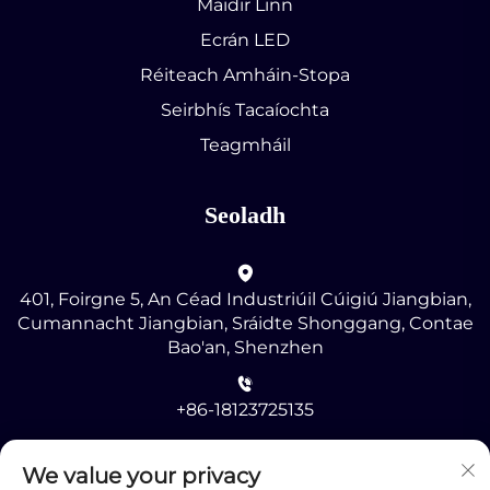
Maidir Linn
Ecrán LED
Réiteach Amháin-Stopa
Seirbhís Tacaíochta
Teagmháil
Seoladh
401, Foirgne 5, An Céad Industriúil Cúigiú Jiangbian,
Cumannacht Jiangbian, Sráidte Shonggang, Contae
Bao'an, Shenzhen
+86-18123725135
[email protected]
We value your privacy