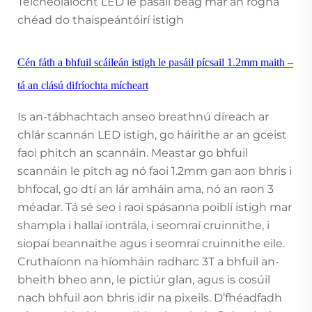
Teicneolaíocht LED le pasáil beag mar an rogha
chéad do thaispeántóirí istigh
Cén fáth a bhfuil scáileán istigh le pasáil pícsail 1.2mm maith –
tá an clású difríochta mícheart
Is an-tábhachtach anseo breathnú díreach ar
chlár scannán LED istigh, go háirithe ar an gceist
faoi phitch an scannáin. Meastar go bhfuil
scannáin le pitch ag nó faoi 1.2mm gan aon bhris i
bhfocal, go dtí an lár amháin ama, nó an raon 3
méadar. Tá sé seo i raoi spásanna poiblí istigh mar
shampla i hallaí iontrála, i seomraí cruinnithe, i
siopaí beannaithe agus i seomraí cruinnithe eile.
Cruthaíonn na híomháin radharc 3T a bhfuil an-
bheith bheo ann, le pictiúr glan, agus is cosúil
nach bhfuil aon bhris idir na pixeils. D’fhéadfadh