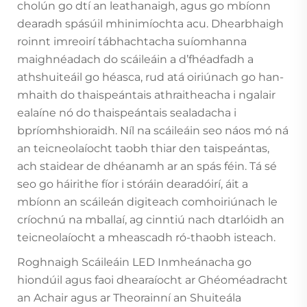
cholún go dtí an leathanaigh, agus go mbíonn
dearadh spásúil mhinimíochta acu. Dhearbhaigh
roinnt imreoirí tábhachtacha suíomhanna
maighnéadach do scáileáin a d’fhéadfadh a
athshuiteáil go héasca, rud atá oiriúnach go han-
mhaith do thaispeántais athraitheacha i ngalair
ealaíne nó do thaispeántais sealadacha i
bpríomhshioraidh. Níl na scáileáin seo náos mó ná
an teicneolaíocht taobh thiar den taispeántas,
ach staidear de dhéanamh ar an spás féin. Tá sé
seo go háirithe fíor i stóráin dearadóirí, áit a
mbíonn an scáileán digiteach comhoiriúnach le
críochnú na mballaí, ag cinntiú nach dtarlóidh an
teicneolaíocht a mheascadh ró-thaobh isteach.
Roghnaigh Scáileáin LED Inmheánacha go
hiondúil agus faoi dhearaíocht ar Ghéoméadracht
an Achair agus ar Theorainní an Shuiteála