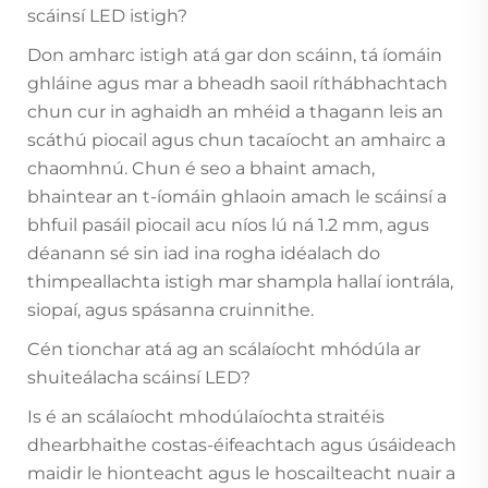
scáinsí LED istigh?
Don amharc istigh atá gar don scáinn, tá íomáin
ghláine agus mar a bheadh saoil ríthábhachtach
chun cur in aghaidh an mhéid a thagann leis an
scáthú piocail agus chun tacaíocht an amhairc a
chaomhnú. Chun é seo a bhaint amach,
bhaintear an t-íomáin ghlaoin amach le scáinsí a
bhfuil pasáil piocail acu níos lú ná 1.2 mm, agus
déanann sé sin iad ina rogha idéalach do
thimpeallachta istigh mar shampla hallaí iontrála,
siopaí, agus spásanna cruinnithe.
Cén tionchar atá ag an scálaíocht mhódúla ar
shuiteálacha scáinsí LED?
Is é an scálaíocht mhodúlaíochta straitéis
dhearbhaithe costas-éifeachtach agus úsáideach
maidir le hionteacht agus le hoscailteacht nuair a