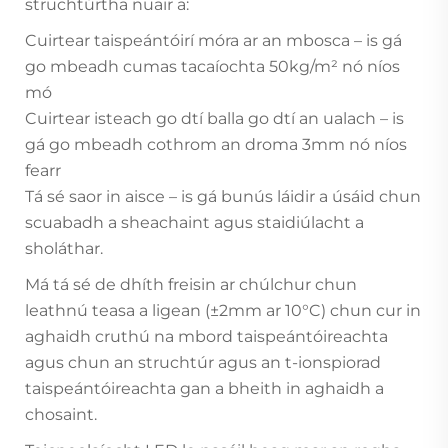
struchtúrtha nuair a:
Cuirtear taispeántóirí móra ar an mbosca – is gá
go mbeadh cumas tacaíochta 50kg/m² nó níos
mó
Cuirtear isteach go dtí balla go dtí an ualach – is
gá go mbeadh cothrom an droma 3mm nó níos
fearr
Tá sé saor in aisce – is gá bunús láidir a úsáid chun
scuabadh a sheachaint agus staidiúlacht a
sholáthar.
Má tá sé de dhíth freisin ar chúlchur chun
leathnú teasa a ligean (±2mm ar 10°C) chun cur in
aghaidh cruthú na mbord taispeántóireachta
agus chun an struchtúr agus an t-ionspiorad
taispeántóireachta gan a bheith in aghaidh a
chosaint.