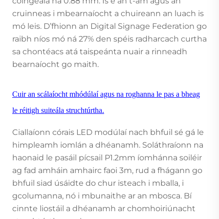
coingeála ná 0.88 mm. Is é an t-am agus an
cruinneas i mbearnaíocht a chuireann an luach is
mó leis. D’fhionn an Digital Signage Federation go
raibh níos mó ná 27% den spéis radharcach curtha
sa chontéacs atá taispeánta nuair a rinneadh
bearnaíocht go maith.
Cuir an scálaíocht mhódúlaí agus na roghanna le pas a bheag
le réitigh suiteála struchtúrtha.
Ciallaíonn córais LED modúlaí nach bhfuil sé gá le
himpleamh iomlán a dhéanamh. Soláthraíonn na
haonaid le pasáil pícsail P1.2mm íomhánna soiléir
ag fad amháin amhairc faoi 3m, rud a fhágann go
bhfuil siad úsáidte do chur isteach i mballa, i
gcolumanna, nó i mbunaithe ar an mbosca. Bí
cinnte liostáil a dhéanamh ar chomhoiriúnacht