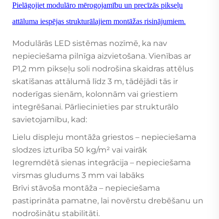
Pielāgojiet modulāro mērogojamību un precīzās pikseļu
attāluma iespējas strukturālajiem montāžas risinājumiem.
Modulārās LED sistēmas nozīmē, ka nav
nepieciešama pilnīga aizvietošana. Vienības ar
P1,2 mm pikseļu soli nodrošina skaidras attēlus
skatīšanas attālumā līdz 3 m, tādējādi tās ir
noderīgas sienām, kolonnām vai griestiem
integrēšanai. Pārliecinieties par strukturālo
savietojamību, kad:
Lielu displeju montāža griestos – nepieciešama
slodzes izturība 50 kg/m² vai vairāk
Iegremdētā sienas integrācija – nepieciešama
virsmas gludums 3 mm vai labāks
Brīvi stāvoša montāža – nepieciešama
pastiprināta pamatne, lai novērstu drebēšanu un
nodrošinātu stabilitāti.