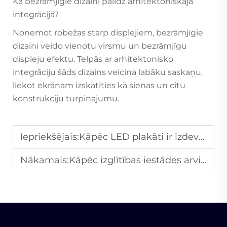
Kā bezrāmjīgie dizaini palīdz arhitektoniskajā
integrācijā?
Noņemot robežas starp displejiem, bezrāmjīgie
dizaini veido vienotu virsmu un bezrāmjīgu
displeju efektu. Telpās ar arhitektonisko
integrāciju šāds dizains veicina labāku saskaņu,
liekot ekrānam izskatīties kā sienas un citu
konstrukciju turpinājumu.
Iepriekšējais:
Kāpēc LED plakāti ir izdevīga izvēle īstermiņa reklāmām?
Nākamais:
Kāpēc izglītības iestādes arvien vairāk izmanto LED displeju ekrānus?