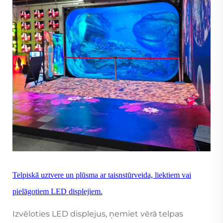
Telpiskā uztvere un plūsma ar taisnstūrveida, liektiem vai
pielāgotiem LED displejiem.
Izvēloties LED displejus, ņemiet vērā telpas