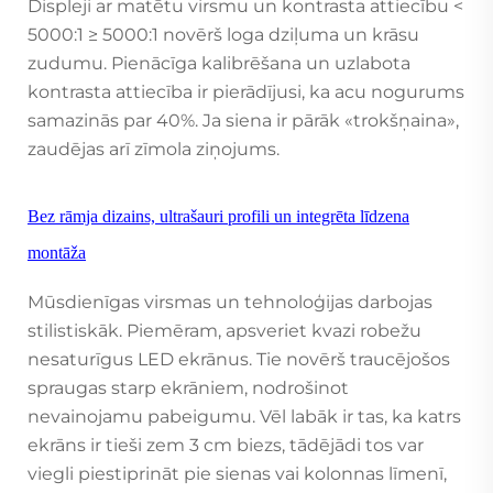
Displeji ar matētu virsmu un kontrasta attiecību <
5000:1 ≥ 5000:1 novērš loga dziļuma un krāsu
zudumu. Pienācīga kalibrēšana un uzlabota
kontrasta attiecība ir pierādījusi, ka acu nogurums
samazinās par 40%. Ja siena ir pārāk «trokšņaina»,
zaudējas arī zīmola ziņojums.
Bez rāmja dizains, ultrašauri profili un integrēta līdzena
montāža
Mūsdienīgas virsmas un tehnoloģijas darbojas
stilistiskāk. Piemēram, apsveriet kvazi robežu
nesaturīgus LED ekrānus. Tie novērš traucējošos
spraugas starp ekrāniem, nodrošinot
nevainojamu pabeigumu. Vēl labāk ir tas, ka katrs
ekrāns ir tieši zem 3 cm biezs, tādējādi tos var
viegli piestiprināt pie sienas vai kolonnas līmenī,