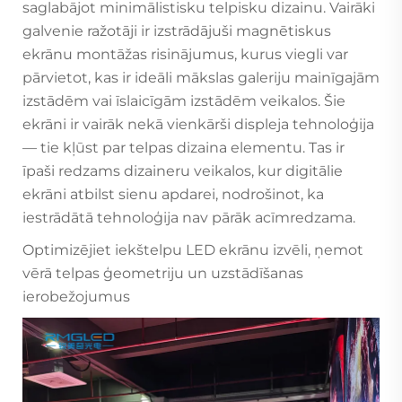
saglabājot minimālistisku telpisku dizainu. Vairāki
galvenie ražotāji ir izstrādājuši magnētiskus
ekrānu montāžas risinājumus, kurus viegli var
pārvietot, kas ir ideāli mākslas galeriju mainīgajām
izstādēm vai īslaicīgām izstādēm veikalos. Šie
ekrāni ir vairāk nekā vienkārši displeja tehnoloģija
— tie kļūst par telpas dizaina elementu. Tas ir
īpaši redzams dizaineru veikalos, kur digitālie
ekrāni atbilst sienu apdarei, nodrošinot, ka
iestrādātā tehnoloģija nav pārāk acīmredzama.
Optimizējiet iekštelpu LED ekrānu izvēli, ņemot
vērā telpas ģeometriju un uzstādīšanas
ierobežojumus