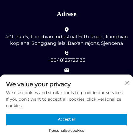
Adrese
401, ēka 5, Jiangbian Industrial Fifth Road, Jiangbian
kopiena, Songgang iela, Bao'an rajons, Šjencena
+86-18123725135
[email protected]
We value your privacy
We use cookies and similar tools to provide our services.
If you don't want to accept all cookies, click Personalize
cookies.
Autortiesības © 2025 ar visām tiesībām patur Shenzhen
Accept all
RMG Optoelectronics Co., Ltd. -
Konfidencialitātes
politika
Personalize cookies