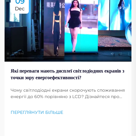
09
Dec
Які переваги мають дисплеї світлодіодних екранів з
точки зору енергоефективності?
Чому світлодіодні екрани скорочують споживання
енергії до 60% порівняно з LCD? Дізнайтеся про
чинники ефективності, терміни окупності та
переваги сталого розвитку для комерційних
ПЕРЕГЛЯНУТИ БІЛЬШЕ
аудіовізуальних систем. Завантажте повний
посібник із порівняння.