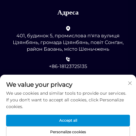
Адреса
401, будинок 5, промислова п'ята вулиця
Цзянбянь, громада Цзянбянь, повіт Сонґан,
район Баоань, місто Шеньчжень
+86-18123725135
[email protected]
We value your privacy
We use cookies and similar tools to provide our services.
If you don't want to accept all cookies, click Personalize
cookies.
Accept all
Авторське право © 2025, Shenzhen RMG
Optoelectronics Co., Ltd. -
Політика конфіденційності
Personalize cookies