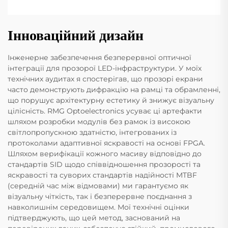
Інноваційний дизайн
Інженерне забезпечення безперервної оптичної
інтеграції для прозорої LED-інфраструктури. У моїх
технічних аудитах я спостерігав, що прозорі екрани
часто демонструють дифракцію на рамці та обрамленні,
що порушує архітектурну естетику й знижує візуальну
цілісність. RMG Optoelectronics усуває ці артефакти
шляхом розробки модулів без рамок із високою
світлопропускною здатністю, інтегрованих із
протоколами адаптивної яскравості на основі FPGA.
Шляхом верифікації кожного масиву відповідно до
стандартів SID щодо співвідношення прозорості та
яскравості та суворих стандартів надійності MTBF
(середній час між відмовами) ми гарантуємо як
візуальну чіткість, так і безперервне поєднання з
навколишнім середовищем. Мої технічні оцінки
підтверджують, що цей метод, заснований на