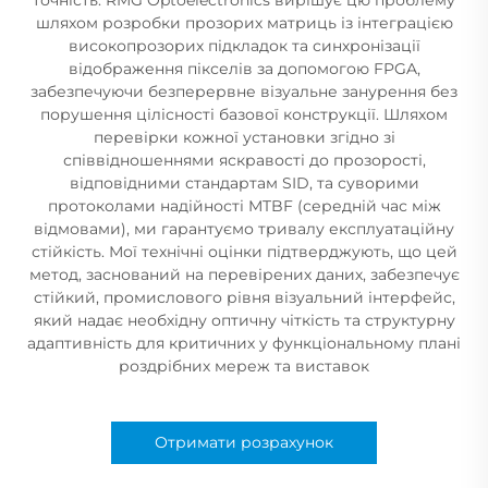
шляхом розробки прозорих матриць із інтеграцією
високопрозорих підкладок та синхронізації
відображення пікселів за допомогою FPGA,
забезпечуючи безперервне візуальне занурення без
порушення цілісності базової конструкції. Шляхом
перевірки кожної установки згідно зі
співвідношеннями яскравості до прозорості,
відповідними стандартам SID, та суворими
протоколами надійності MTBF (середній час між
відмовами), ми гарантуємо тривалу експлуатаційну
стійкість. Мої технічні оцінки підтверджують, що цей
метод, заснований на перевірених даних, забезпечує
стійкий, промислового рівня візуальний інтерфейс,
який надає необхідну оптичну чіткість та структурну
адаптивність для критичних у функціональному плані
роздрібних мереж та виставок
Отримати розрахунок