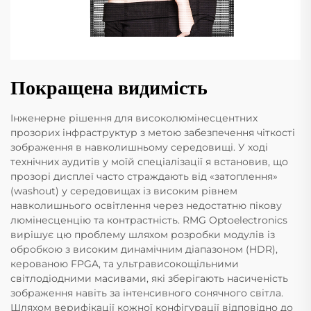
Покращена видимість
Інженерне рішення для високолюмінесцентних
прозорих інфраструктур з метою забезпечення чіткості
зображення в навколишньому середовищі. У ході
технічних аудитів у моїй спеціалізації я встановив, що
прозорі дисплеї часто страждають від «затоплення»
(washout) у середовищах із високим рівнем
навколишнього освітлення через недостатню пікову
люмінесценцію та контрастність. RMG Optoelectronics
вирішує цю проблему шляхом розробки модулів із
обробкою з високим динамічним діапазоном (HDR),
керованою FPGA, та ультрависокощільними
світлодіодними масивами, які зберігають насиченість
зображення навіть за інтенсивного сонячного світла.
Шляхом верифікації кожної конфігурації відповідно до