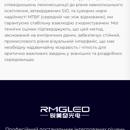
співвідношень люмінесценції до рівня навколишнього
освітлення, затверджених SID, та суворих норм
надійності MTBF (середній час між відмовами), ми
гарантуємо стабільну взаємодію з користувачем. Мої
технічні оцінки підтверджують, що цей метод,
заснований на емпіричних даних, забезпечує стійкий,
промислового рівня візуальний інтерфейс, що має
необхідну надзвичайну яскравість і чіткість для
критично важливих завдань у зовнішніх та роздрібних
середовищах.
Професійний постачальник інтегрованих рішень