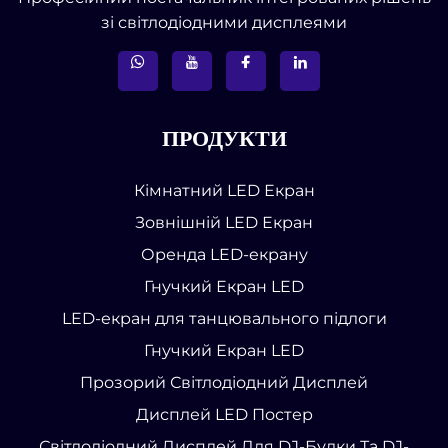
зі світлодіодними дисплеями
ПРОДУКТИ
Кімнатний LED Екран
Зовнішній LED Екран
Оренда LED-екрану
Гнучкий Екран LED
LED-екран для танцювального підлоги
Гнучкий Екран LED
Прозорий Світлодіодний Дисплей
Дисплей LED Постер
Світлодіодний Дисплей Для DJ-Будки Та DJ-