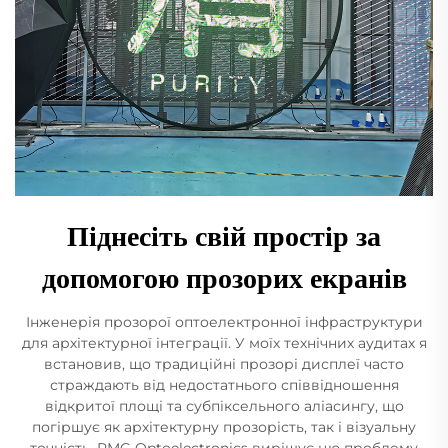
Піднесіть свій простір за
допомогою прозорих екранів
Інженерія прозорої оптоелектронної інфраструктури
для архітектурної інтеграції. У моїх технічних аудитах я
встановив, що традиційні прозорі дисплеї часто
страждають від недостатнього співвідношення
відкритої площі та субпіксельного аліасингу, що
погіршує як архітектурну прозорість, так і візуальну
точність. RMG Optoelectronics вирішує цю проблему