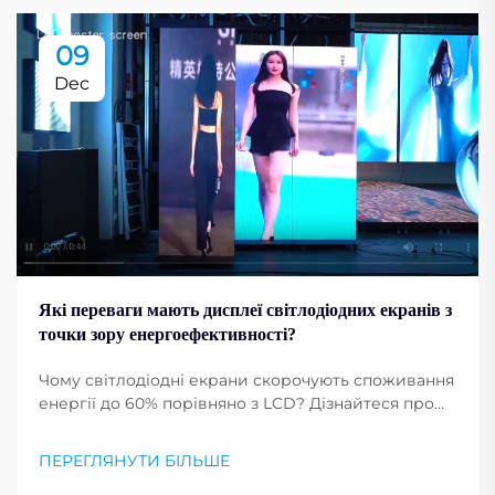
09
Dec
Які переваги мають дисплеї світлодіодних екранів з
точки зору енергоефективності?
Чому світлодіодні екрани скорочують споживання
енергії до 60% порівняно з LCD? Дізнайтеся про
чинники ефективності, терміни окупності та
переваги сталого розвитку для комерційних
ПЕРЕГЛЯНУТИ БІЛЬШЕ
аудіовізуальних систем. Завантажте повний