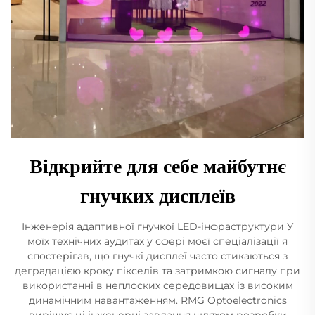
Відкрийте для себе майбутнє
гнучких дисплеїв
Інженерія адаптивної гнучкої LED-інфраструктури У
моїх технічних аудитах у сфері моєї спеціалізації я
спостерігав, що гнучкі дисплеї часто стикаються з
деградацією кроку пікселів та затримкою сигналу при
використанні в неплоских середовищах із високим
динамічним навантаженням. RMG Optoelectronics
вирішує ці інженерні завдання шляхом розробки