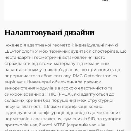
Налаштовувані дизайни
Інженерія адаптивної геометрії: індивідуальні гнучкі
LED-топології У моїх технічних аудитах я спостерігав, що
нестандартні геометричні встановлення часто
страждають від втоми матеріалу під механічним
навантаженням у точках з’єднання, що призводить до
переривчастого сбою сигналу. RMG Optoelectronics
вирішує ці інженерні обмеження за рахунок
використання модулів з високою еластичністю та
синхронізованих з ПЛІС (FPGA), які адаптуються до
складних кривин без порушення меж структурної
несучої здатності. Шляхом верифікації кожної
індивідуальної конфігурації відповідно до механічних
нормативів навантаження, сумісних із SID, та суворих
протоколів надійності MTBF (середній час між
відмовами), ми забезпечуємо тривалу стабільність. Мої