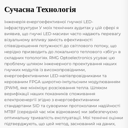
Сучасна Технологія
Інженерія енергоефективної гнучкої LED-
інфраструктури У моїх технічних аудитах у цій сфері я
виявив, що гнучкі LED-масиви часто надають перевагу
візуальному впливу замість ефективності
співвідношення потужності до світлового потоку, що
нерідко призводить до локального теплового «збігу» в
складних топологіях. RMG Optoelectronics усуває цю
проблему шляхом інженерного проектування наших
гнучких модулів із високопровідними,
енергоефективними LED-напівпровідниками та
керованим FPGA широтно-імпульсним модулюванням
(PWM), яке мінімізує розсіювання тепла. Шляхом
верифікації наших показників споживання
електроенергії згідно з енергоефективними
стандартами SID та суворими протоколами надійності
MTBF (середній час між відмовами) ми забезпечуємо
оптимальну тривалість експлуатації. Мої технічні оцінки
підтверджують, що цей метод, заснований на даних,