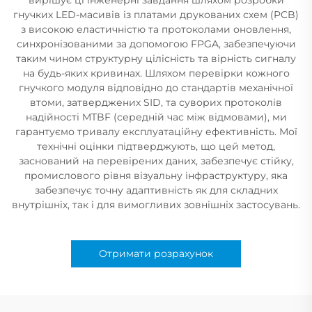
гнучких LED-масивів із платами друкованих схем (PCB)
з високою еластичністю та протоколами оновлення,
синхронізованими за допомогою FPGA, забезпечуючи
таким чином структурну цілісність та вірність сигналу
на будь-яких кривинах. Шляхом перевірки кожного
гнучкого модуля відповідно до стандартів механічної
втоми, затверджених SID, та суворих протоколів
надійності MTBF (середній час між відмовами), ми
гарантуємо тривалу експлуатаційну ефективність. Мої
технічні оцінки підтверджують, що цей метод,
заснований на перевірених даних, забезпечує стійку,
промислового рівня візуальну інфраструктуру, яка
забезпечує точну адаптивність як для складних
внутрішніх, так і для вимогливих зовнішніх застосувань.
Отримати розрахунок