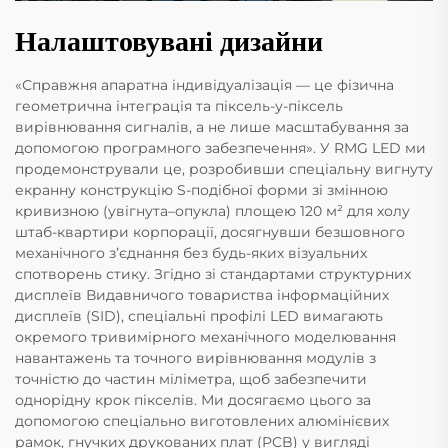
Налаштовувані дизайни
«Справжня апаратна індивідуалізація — це фізична
геометрична інтеграція та піксель-у-піксель
вирівнювання сигналів, а не лише масштабування за
допомогою програмного забезпечення». У RMG LED ми
продемонстрували це, розробивши спеціальну вигнуту
екранну конструкцію S-подібної форми зі змінною
кривизною (увігнута–опукла) площею 120 м² для холу
штаб-квартири корпорації, досягнувши безшовного
механічного з’єднання без будь-яких візуальних
спотворень стику. Згідно зі стандартами структурних
дисплеїв Видавничого товариства інформаційних
дисплеїв (SID), спеціальні профілі LED вимагають
окремого тривимірного механічного моделювання
навантажень та точного вирівнювання модулів з
точністю до частин міліметра, щоб забезпечити
однорідну крок пікселів. Ми досягаємо цього за
допомогою спеціально виготовлених алюмінієвих
рамок, гнучких друкованих плат (PCB) у вигляді