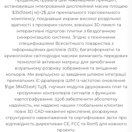
встановивши інтегрований дисплейний масив площею
$350\text{ м}^2$ для преміального торговельного
комплексу, поєднавши екрани високої роздільної
здатності з прозорим склом, зовнішні 3D-панелі та
інтерактивні підлогові плитки з бездоганною
синхронізацією системи. Згідно з технічними
специфікаціями Всесвітнього товариства з
інформаційних дисплеїв (SID), багатоформатні та
криволінійні світлодіодні масиви вимагають передових
технологій активної матриці для запобігання
візуальному розриву зображення та зміщенню
кольорів. Ми вирішуємо ці завдання шляхом інтеграції
преміальних ІС-драйверів ШІМ із частотою оновлення
$\ge 3840\text{ Гц}$, гнучких модулів друкованих плат та
«розумних» контролерів сигналів з функцією
картографування. Щоб забезпечити абсолютну
надійність, ми надаємо нашим глобальним клієнтам
повні 3D CAD-механічні креслення, розрахунки
структурного навантаження та сертифіковані звіти про
відповідність директивам CE, FCC та RoHS для кожного
проекту.