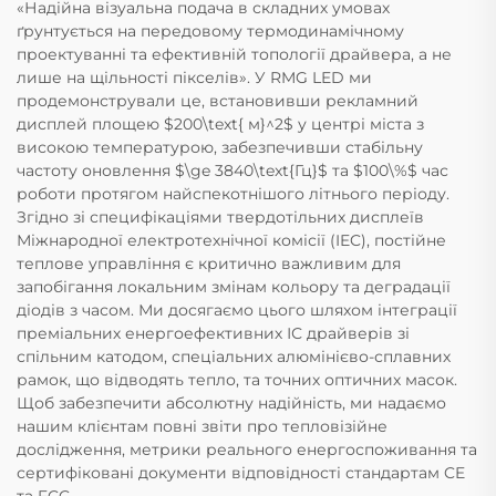
«Надійна візуальна подача в складних умовах
ґрунтується на передовому термодинамічному
проектуванні та ефективній топології драйвера, а не
лише на щільності пікселів». У RMG LED ми
продемонстрували це, встановивши рекламний
дисплей площею $200\text{ м}^2$ у центрі міста з
високою температурою, забезпечивши стабільну
частоту оновлення $\ge 3840\text{Гц}$ та $100\%$ час
роботи протягом найспекотнішого літнього періоду.
Згідно зі специфікаціями твердотільних дисплеїв
Міжнародної електротехнічної комісії (IEC), постійне
теплове управління є критично важливим для
запобігання локальним змінам кольору та деградації
діодів з часом. Ми досягаємо цього шляхом інтеграції
преміальних енергоефективних ІС драйверів зі
спільним катодом, спеціальних алюмінієво-сплавних
рамок, що відводять тепло, та точних оптичних масок.
Щоб забезпечити абсолютну надійність, ми надаємо
нашим клієнтам повні звіти про тепловізійне
дослідження, метрики реального енергоспоживання та
сертифіковані документи відповідності стандартам CE
та FCC.