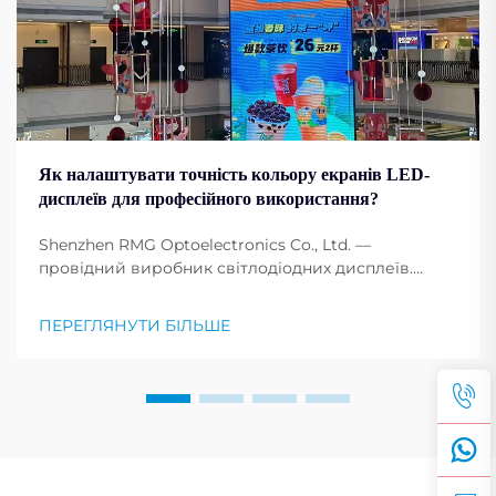
Як налаштувати точність кольору екранів LED-
дисплеїв для професійного використання?
Shenzhen RMG Optoelectronics Co., Ltd. —
провідний виробник світлодіодних дисплеїв.
Світлодіодні екрани стали основою для будь-якої
професії, будь-якої події, конференції та реклами.
ПЕРЕГЛЯНУТИ БІЛЬШЕ
Налаштування конфігурації кольору екрана
дисплея...