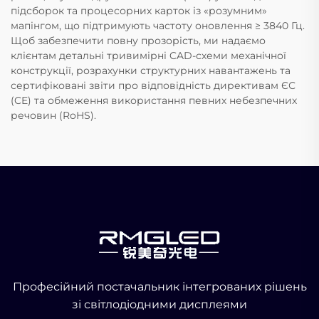
підсборок та процесорних карток із «розумним»
мапінгом, що підтримують частоту оновлення ≥ 3840 Гц.
Щоб забезпечити повну прозорість, ми надаємо
клієнтам детальні тривимірні CAD-схеми механічної
конструкції, розрахунки структурних навантажень та
сертифіковані звіти про відповідність директивам ЄС
(CE) та обмеження використання певних небезпечних
речовин (RoHS).
Професійний постачальник інтегрованих рішень
зі світлодіодними дисплеями